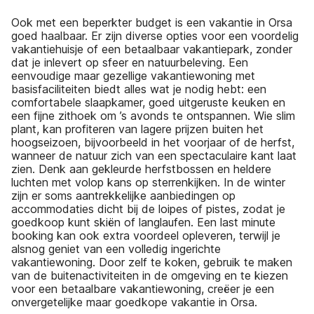
Ook met een beperkter budget is een vakantie in Orsa
goed haalbaar. Er zijn diverse opties voor een voordelig
vakantiehuisje of een betaalbaar vakantiepark, zonder
dat je inlevert op sfeer en natuurbeleving. Een
eenvoudige maar gezellige vakantiewoning met
basisfaciliteiten biedt alles wat je nodig hebt: een
comfortabele slaapkamer, goed uitgeruste keuken en
een fijne zithoek om ’s avonds te ontspannen. Wie slim
plant, kan profiteren van lagere prijzen buiten het
hoogseizoen, bijvoorbeeld in het voorjaar of de herfst,
wanneer de natuur zich van een spectaculaire kant laat
zien. Denk aan gekleurde herfstbossen en heldere
luchten met volop kans op sterrenkijken. In de winter
zijn er soms aantrekkelijke aanbiedingen op
accommodaties dicht bij de loipes of pistes, zodat je
goedkoop kunt skiën of langlaufen. Een last minute
booking kan ook extra voordeel opleveren, terwijl je
alsnog geniet van een volledig ingerichte
vakantiewoning. Door zelf te koken, gebruik te maken
van de buitenactiviteiten in de omgeving en te kiezen
voor een betaalbare vakantiewoning, creëer je een
onvergetelijke maar goedkope vakantie in Orsa.