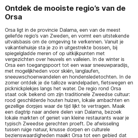
Ontdek de mooiste regio’s van de
Orsa
Orsa ligt in de provincie Dalarna, een van de meest
geliefde regio’s van Zweden, en vormt een uitstekende
uitvalsbasis om de omgeving te verkennen. Vanuit je
vakantiehuisje sta je zo in uitgestrekte bossen, bij
spiegelgladde meren of op uitkijkpunten met
vergezichten over heuvels en valleien. In de winter is
Orsa een toegangspoort tot een waar sneeuwparadijs,
met mogelijkheden voor skiën, langlaufen,
sneeuwschoenwandelen en hondensledetochten. In de
zomer ontdek je de talloze wandelpaden, fietswegen en
picknickplekjes langs het water. De regio rond Orsa
staat ook bekend om zijn traditionele Zweedse cultuur:
rood geschilderde houten huizen, lokale ambachten en
gezellige dorpjes waar de tijd lijkt te vertragen. Maak
een dagtrip naar andere delen van Dalarna, bezoek
lokale markten of geniet van kleine restaurants waar je
typisch Zweedse gerechten proeft. De afwisseling
tussen ruige natuur, knusse dorpen en culturele
bezienswaardigheden maakt Orsa tot een gebied dat