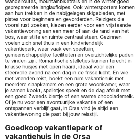
wandelroutes, mountainbiketrails en in de winter goed
geprepareerde langlaufloipes. Ook wintersporters komen
aan hun trekken in de nabijgelegen skigebieden, met
pistes voor beginners en gevorderden. Reizigers die
vooral rust zoeken, kiezen eerder voor een vrijstaande
vakantiewoning aan een meer of aan de rand van het
bos, waar stilte en ruimte centraal staan. Gezinnen
voelen zich snel thuis in een kindvriendelijk
vakantiepark, waar vaak een speeltuin,
gemeenschappelijke faciliteiten en overzichtelijke paden
te vinden zijn. Romantische stelletjes kunnen terecht in
knusse huisjes met open haard, ideaal voor een
sfeervolle avond na een dag in de frisse lucht. En wie
met vrienden reist, boekt een ruim vakantiehuis met
meerdere slaapkamers en een grote woonkamer, waar
je samen kookt, spelletjes speelt en de dag afsluit met
een goed Zweeds biertje of een warme chocolademelk.
Of je nu voor een avontuurlijke vakantie of een
ontspannen verblijf gaat, in Orsa vind je altijd een
vakantiewoning die past bij jouw reisstijl.
Goedkoop vakantiepark of
vakantiehuis in de Orsa