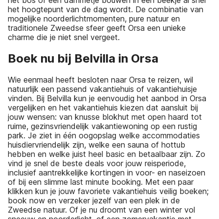
het bos of een dammetje bouwen in een beekje al snel
het hoogtepunt van de dag wordt. De combinatie van
mogelijke noorderlichtmomenten, pure natuur en
traditionele Zweedse sfeer geeft Orsa een unieke
charme die je niet snel vergeet.
Boek nu bij Belvilla in Orsa
Wie eenmaal heeft besloten naar Orsa te reizen, wil
natuurlijk een passend vakantiehuis of vakantiehuisje
vinden. Bij Belvilla kun je eenvoudig het aanbod in Orsa
vergelijken en het vakantiehuis kiezen dat aansluit bij
jouw wensen: van knusse blokhut met open haard tot
ruime, gezinsvriendelijk vakantiewoning op een rustig
park. Je ziet in één oogopslag welke accommodaties
huisdiervriendelijk zijn, welke een sauna of hottub
hebben en welke juist heel basic en betaalbaar zijn. Zo
vind je snel de beste deals voor jouw reisperiode,
inclusief aantrekkelijke kortingen in voor- en naseizoen
of bij een slimme last minute booking. Met een paar
klikken kun je jouw favoriete vakantiehuis veilig boeken;
book now en verzeker jezelf van een plek in de
Zweedse natuur. Of je nu droomt van een winter vol
sneeuw en noorderlicht, of een zomervakantie met