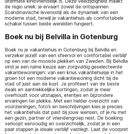
uitermate kindvriendelijk is. Deze veelzijdigheid maakt
de regio uniek: je ervaart zowel de ontspannen
Scandinavische levensstijl als de dynamiek van een
moderne stad, terwijl je vakantiehuis als comfortabele
schakel tussen beide werelden fungeert.
Boek nu bij Belvilla in Gotenburg
Boek nu je vakantiehuis in Gotenburg bij Belvilla en
verzeker jezelf van een sfeervol en comfortabel verblijf
op een van de mooiste plekken van Zweden. Bij Belvilla
vind je een ruime keuze aan zorgvuldig geselecteerde
vakantiewoningen: van een knus vakantiehuisje in het
groen tot een moderne vakantiewoning dicht bij de
stad of juist aan de kust. Je profiteert van de beste
deals en aantrekkelijke kortingen, zodat je meer
overhoudt voor uitstapjes, etentjes en bijzondere
ervaringen ter plekke. Met een helder overzicht van
voorzieningen, foto’s en beschrijvingen kies je precies
het vakantiehuis dat past bij jouw wensen, of je nu met
een gezin, partner of vriendengroep reist. De boeking
verloopt eenvoudig en overzichtelijk, zodat je in een
paar stappen je ideale verblijf vastlegt. Laat de voorpret