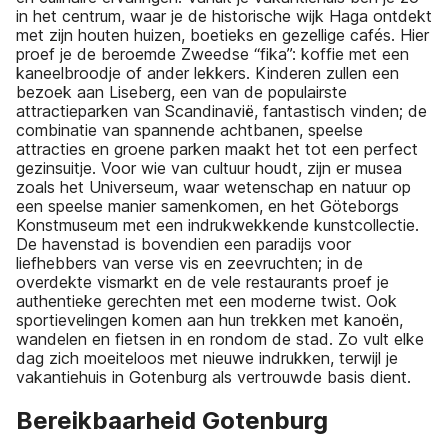
in het centrum, waar je de historische wijk Haga ontdekt
met zijn houten huizen, boetieks en gezellige cafés. Hier
proef je de beroemde Zweedse “fika”: koffie met een
kaneelbroodje of ander lekkers. Kinderen zullen een
bezoek aan Liseberg, een van de populairste
attractieparken van Scandinavië, fantastisch vinden; de
combinatie van spannende achtbanen, speelse
attracties en groene parken maakt het tot een perfect
gezinsuitje. Voor wie van cultuur houdt, zijn er musea
zoals het Universeum, waar wetenschap en natuur op
een speelse manier samenkomen, en het Göteborgs
Konstmuseum met een indrukwekkende kunstcollectie.
De havenstad is bovendien een paradijs voor
liefhebbers van verse vis en zeevruchten; in de
overdekte vismarkt en de vele restaurants proef je
authentieke gerechten met een moderne twist. Ook
sportievelingen komen aan hun trekken met kanoën,
wandelen en fietsen in en rondom de stad. Zo vult elke
dag zich moeiteloos met nieuwe indrukken, terwijl je
vakantiehuis in Gotenburg als vertrouwde basis dient.
Bereikbaarheid Gotenburg