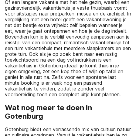
Of een langere vakantie met het hele gezin, waarbij een
gezinsvriendelijk vakantiehuis je vaste thuisbasis vormt
voor uitstapjes naar pretparken, musea en de archipel. In
vergelijking met een hotel geeft een vakantiewoning je
net dat beetje extra vrijheid: zelf bepalen wanneer je
eet, waar je gaat ontspannen en hoe je de dag indeelt.
Bovendien kun je je verblijf eenvoudig aanpassen aan je
reisstijl; van een compact, romantisch vakantiehuisje tot
een ruim vakantiehuis met meerdere slaapkamers en een
grote tuin. Ook als je op zoek bent naar een rustig
toevluchtsoord na een dag vol indrukken is een
vakantiehuis in Gotenburg ideaal: je komt thuis in je
eigen omgeving, zet een kop thee of wijn op tafel en
geniet in alle rust na. Zelfs voor een spontane last
minute booking is er vaak nog een passend
vakantiehuis te vinden, zodat je zonder veel
voorbereiding toch een compleet uitje kunt plannen.
Wat nog meer te doen in
Gotenburg
Gotenburg biedt een verrassende mix van cultuur, natuur
en culinaire ervaringen. Vanuit je vakantiehuis ben je zo