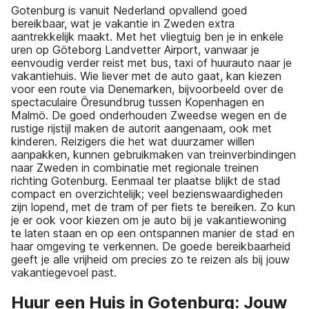
Gotenburg is vanuit Nederland opvallend goed
bereikbaar, wat je vakantie in Zweden extra
aantrekkelijk maakt. Met het vliegtuig ben je in enkele
uren op Göteborg Landvetter Airport, vanwaar je
eenvoudig verder reist met bus, taxi of huurauto naar je
vakantiehuis. Wie liever met de auto gaat, kan kiezen
voor een route via Denemarken, bijvoorbeeld over de
spectaculaire Öresundbrug tussen Kopenhagen en
Malmö. De goed onderhouden Zweedse wegen en de
rustige rijstijl maken de autorit aangenaam, ook met
kinderen. Reizigers die het wat duurzamer willen
aanpakken, kunnen gebruikmaken van treinverbindingen
naar Zweden in combinatie met regionale treinen
richting Gotenburg. Eenmaal ter plaatse blijkt de stad
compact en overzichtelijk; veel bezienswaardigheden
zijn lopend, met de tram of per fiets te bereiken. Zo kun
je er ook voor kiezen om je auto bij je vakantiewoning
te laten staan en op een ontspannen manier de stad en
haar omgeving te verkennen. De goede bereikbaarheid
geeft je alle vrijheid om precies zo te reizen als bij jouw
vakantiegevoel past.
Huur een Huis in Gotenburg: Jouw