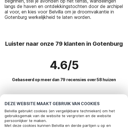
beginnen, stel je avonden op het terras, wandelingen
langs de haven en ontdekkingstochten door de archipel
al voor, en kies voor Belvilla om je droomvakantie in
Gotenburg werkelijkheid te laten worden.
Luister naar onze 79 klanten in Gotenburg
4.6/5
Gebaseerd op meer dan 79 recensies over 58 huizen
Meest populaire bestemmingen voor
DEZE WEBSITE MAAKT GEBRUIK VAN COOKIES
vakantie
Belvilla gebruikt cookies (en vergelijkbare technieken) om het
gebruiksgemak van de website te vergroten en de website
persoonlijker te maken.
Top steden met top voorzieningen voor vakantie
Bel om te boeken
Met deze cookies kunnen Belvilla en derde partijen u op en