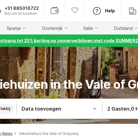
+31 885016722
Help
Bel om te boeken
Spanje
Oostenrijk
Italië
Duitsland
ntvang tot 25% korting op zomerverblijven met code SUMMER
iehuizen in the Vale of 
Data toevoegen
2 Gasten
,
0 
lakbij
h Wales
Vakantiehuis the Vale of Grwyney