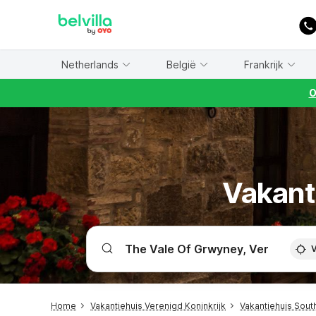
WIZARD MEMBER
Netherlands
België
Frankrijk
O
Vakant
V
Home
Vakantiehuis Verenigd Koninkrijk
Vakantiehuis Sout