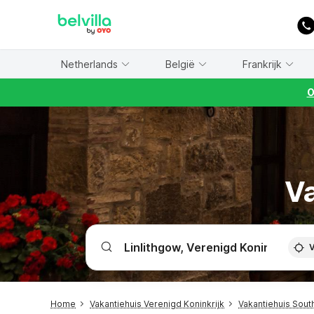
WIZARD MEMBER
Netherlands
België
Frankrijk
O
Va
V
Home
Vakantiehuis Verenigd Koninkrijk
Vakantiehuis Sout