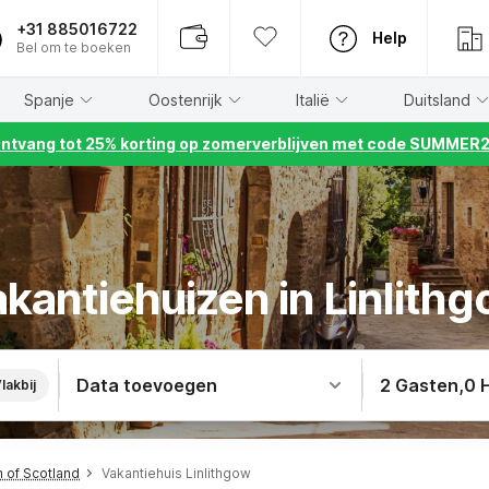
+31 885016722
Help
Bel om te boeken
Spanje
Oostenrijk
Italië
Duitsland
ntvang tot 25% korting op zomerverblijven met code SUMMER
kantiehuizen in Linlith
Data toevoegen
2 Gasten
,
0 
lakbij
h of Scotland
Vakantiehuis Linlithgow