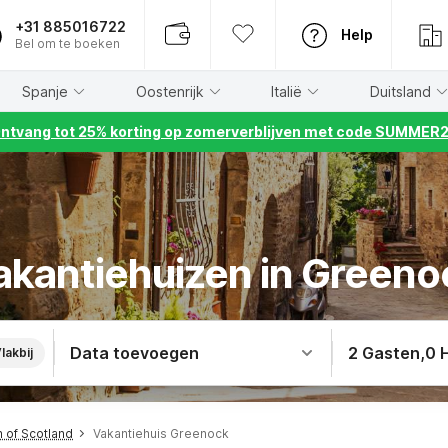
+31 885016722
Help
Bel om te boeken
Spanje
Oostenrijk
Italië
Duitsland
ntvang tot 25% korting op zomerverblijven met code SUMMER
akantiehuizen in Greeno
Data toevoegen
2 Gasten
,
0 
lakbij
h of Scotland
Vakantiehuis Greenock