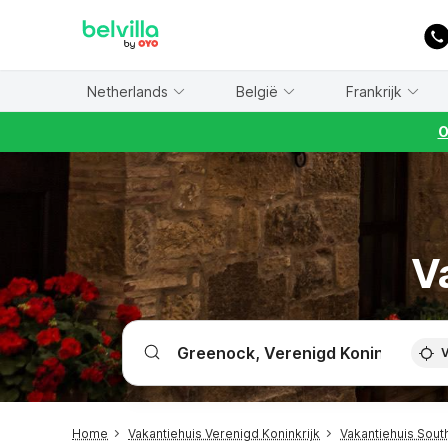
WIZARD MEMBER
Netherlands
België
Frankrijk
O
V
V
Home
Vakantiehuis Verenigd Koninkrijk
Vakantiehuis Sout