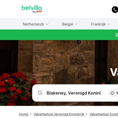
WIZARD MEMBER
Netherlands
België
Frankrijk
O
V
V
Home
Vakantiehuis Verenigd Koninkrijk
Vakantiehuis Sout