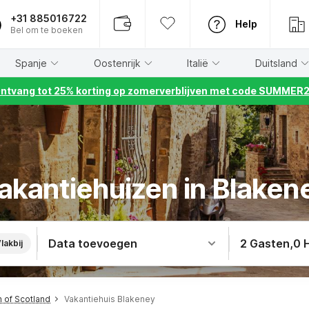
+31 885016722
Help
Bel om te boeken
Spanje
Oostenrijk
Italië
Duitsland
ntvang tot 25% korting op zomerverblijven met code SUMMER
akantiehuizen in Blaken
Data toevoegen
2 Gasten
,
0 
lakbij
h of Scotland
Vakantiehuis Blakeney