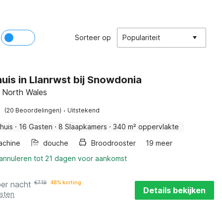
Sorteer op
Populariteit
uis in Llanrwst bij Snowdonia
, North Wales
·
(20 Beoordelingen)
Uitstekend
huis
·
16 Gasten
·
8 Slaapkamers
·
340 m² oppervlakte
achine
douche
Broodrooster
19 meer
 annuleren tot 21 dagen voor aankomst
per nacht
€
719
48% korting
Details bekijken
osten