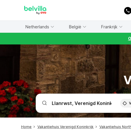
WIZARD MEMBER
Netherlands
België
Frankrijk
O
V
V
Home
Vakantiehuis Verenigd Koninkrijk
Vakantiehuis Nort