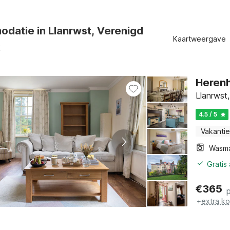
datie in Llanrwst, Verenigd
Kaartweergave
k
Herenh
Llanrwst
4.5 / 5
Vakantie
Wasm
Gratis
€
365
+
extra k