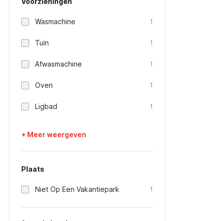
Voorzieningen
Wasmachine
1
Tuin
1
Afwasmachine
1
Oven
1
Ligbad
1
+ Meer weergeven
Plaats
Niet Op Een Vakantiepark
1