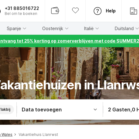
+31 885016722
Help
Bel om te boeken
Spanje
Oostenrijk
Italië
Duitsland
ntvang tot 25% korting op zomerverblijven met code SUMMER
akantiehuizen in Llanrw
Data toevoegen
2 Gasten
,
0 
lakbij
h Wales
Vakantiehuis Llanrwst