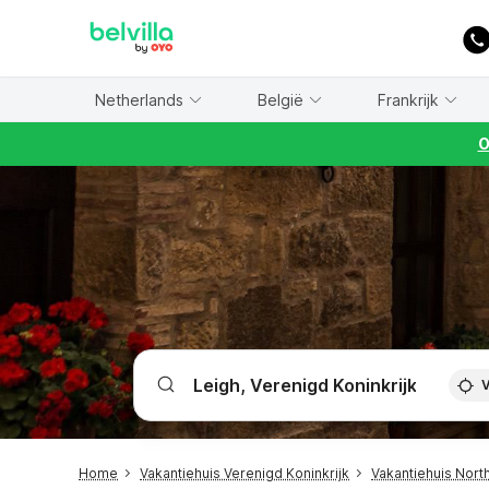
WIZARD MEMBER
Netherlands
België
Frankrijk
O
V
Home
Vakantiehuis Verenigd Koninkrijk
Vakantiehuis Nort