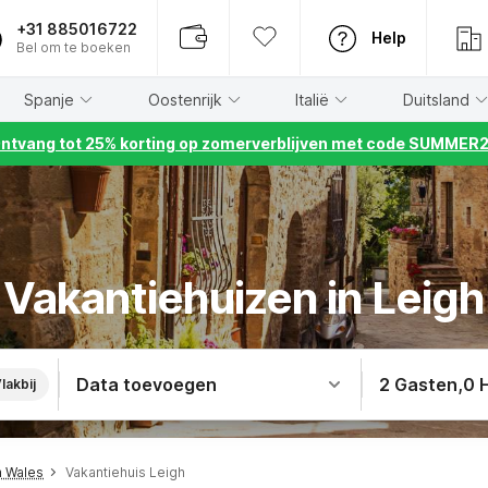
+31 885016722
Help
Bel om te boeken
Spanje
Oostenrijk
Italië
Duitsland
ntvang tot 25% korting op zomerverblijven met code SUMMER
Vakantiehuizen in Leigh
Data toevoegen
2 Gasten
,
0 
lakbij
h Wales
Vakantiehuis Leigh