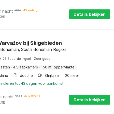
r nacht
€
508
4% korting
Details bekijken
ten
n Varvažov bij Skigebieden
 Bohemian, South Bohemian Region
·
(128 Beoordelingen)
Zeer goed
Gasten
·
4 Slaapkamers
·
150 m² oppervlakte
hine
douche
Strijkijzer
20 meer
annuleren tot 43 dagen voor aankomst
r nacht
€
658
27% korting
Details bekijken
ten