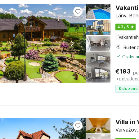
Vakanti
Lány, Boh
4.3 / 5
Vakantieh
Gratis 
€
193
pe
+
extra kos
Kids zone 
Villa i
Varvažov,