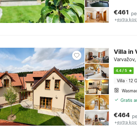
€
461
pe
+
extra kos
Villa i
Varvažov,
4.4 / 5
Villa
·
12 
Wasmac
Gratis 
€
464
pe
+
extra kos