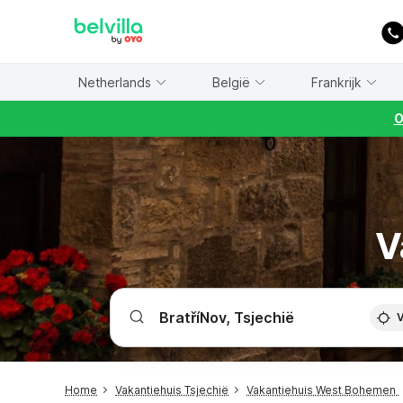
WIZARD MEMBER
Netherlands
België
Frankrijk
O
V
V
Home
Vakantiehuis Tsjechië
Vakantiehuis West Bohemen