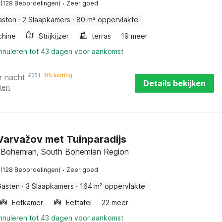
·
(128 Beoordelingen)
Zeer goed
asten
·
2 Slaapkamers
·
80 m² oppervlakte
hine
Strijkijzer
terras
19 meer
annuleren tot 43 dagen voor aankomst
r nacht
€
351
11% korting
Details bekijken
ten
n Varvažov met Tuinparadijs
 Bohemian, South Bohemian Region
·
(128 Beoordelingen)
Zeer goed
Gasten
·
3 Slaapkamers
·
164 m² oppervlakte
Eetkamer
Eettafel
22 meer
annuleren tot 43 dagen voor aankomst