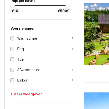
Prijs per nacht
€10
€5000
Voorzieningen
Wasmachine
4
Bbq
1
Tuin
5
Afwasmachine
3
Balkon
1
+ Meer weergeven