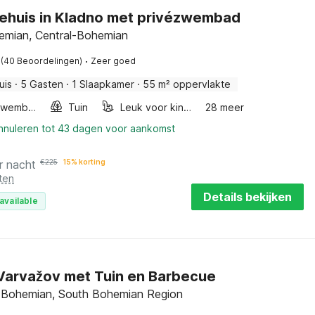
ehuis in Kladno met privézwembad
emian, Central-Bohemian
·
(40 Beoordelingen)
Zeer goed
uis
·
5 Gasten
·
1 Slaapkamer
·
55 m² oppervlakte
Buitenzwembad
Tuin
Leuk voor kinderen
28 meer
annuleren tot 43 dagen voor aankomst
r nacht
€
225
15% korting
ten
Details bekijken
available
n Varvažov met Tuin en Barbecue
 Bohemian, South Bohemian Region