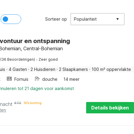
Sorteer op
Populariteit
vontuur en ontspanning
 Bohemian, Central-Bohemian
·
(36 Beoordelingen)
Zeer goed
uis
·
4 Gasten
·
2 Huisdieren
·
2 Slaapkamers
·
100 m² oppervlakte
k
Fornuis
douche
14 meer
annuleren tot 21 dagen voor aankomst
 nacht
€
112
16% korting
Details bekijken
ten