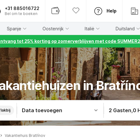
+31 885016722
Help
Bel om te boeken
Spanje
Oostenrijk
Italië
Duitsland
ntvang tot 25% korting op zomerverblijven met code SUMMER
akantiehuizen in Bratřín
Data toevoegen
2 Gasten
,
0 
lakbij
Vakantiehuis Bratřínov