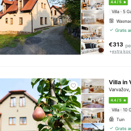
4.4 / 5
Villa
·
5 G
Wasmac
Gratis 
€
313
pe
+
extra kos
Villa i
Varvažov,
4.4 / 5
Villa
·
10 
Tuin
Gratis 