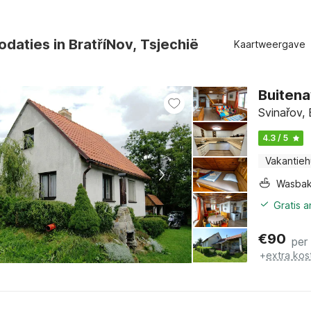
aties in BratříNov, Tsjechië
Kaartweergave
Buitena
Svinařov,
4.3 / 5
Vakantieh
Wasba
Gratis 
€
90
per
+
extra kos