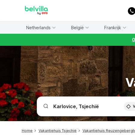
WIZARD MEMBER
Netherlands
België
Frankrijk
O
V
V
Home
Vakantiehuis Tsjechië
Vakantiehuis Reuzengeberg