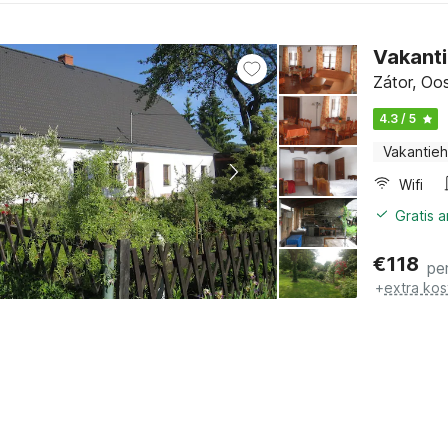
Vakanti
Zátor, Oo
4.3 / 5
Vakantieh
Wifi
Gratis 
€
118
pe
+
extra kos