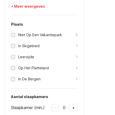
+ Meer weergeven
Plaats
Niet Op Een Vakantiepark
2
In Skigebied
1
Leerzijde
1
Op Het Platteland
1
In De Bergen
1
Aantal slaapkamers
Slaapkamer (min.)
0
-
+