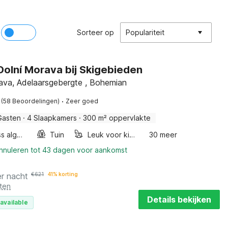
Sorteer op
Populariteit
n Dolní Morava bij Skigebieden
ava, Adelaarsgebergte , Bohemian
·
(58 Beoordelingen)
Zeer goed
Gasten
·
4 Slaapkamers
·
300 m² oppervlakte
Wellness algemeen
Tuin
Leuk voor kinderen
30 meer
annuleren tot 43 dagen voor aankomst
er nacht
€
621
41% korting
ten
Details bekijken
available