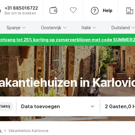
+31 885016722
Help
Bel om te boeken
Spanje
Oostenrijk
Italië
Duitsland
ntvang tot 25% korting op zomerverblijven met code SUMMER
akantiehuizen in Karlovi
Data toevoegen
2 Gasten
,
0 
lakbij
te
Vakantiehuis Karlovice