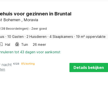
ehuis voor gezinnen in Bruntal
st Bohemen , Moravia
·
(38 Beoordelingen)
Zeer goed
uis
·
10 Gasten
·
2 Huisdieren
·
4 Slaapkamers
·
19 m² oppervlakte
Hal
Tuin
26 meer
annuleren tot 43 dagen voor aankomst
r nacht
€
128
8% korting
Details bekijken
ten