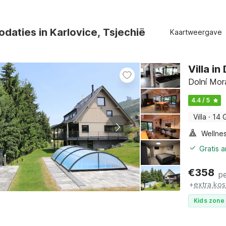
aties in Karlovice, Tsjechië
Kaartweergave
Villa i
Dolní Mor
4.4 / 5
Villa
·
14 
Gratis 
€
358
p
+
extra kos
Kids zone 