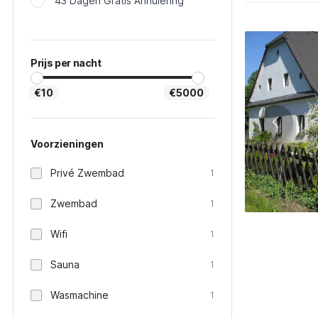
43 Dagen Gratis Annulering
Prijs per nacht
€10
€5000
Voorzieningen
Privé Zwembad
1
Zwembad
1
Wifi
1
Sauna
1
Wasmachine
1