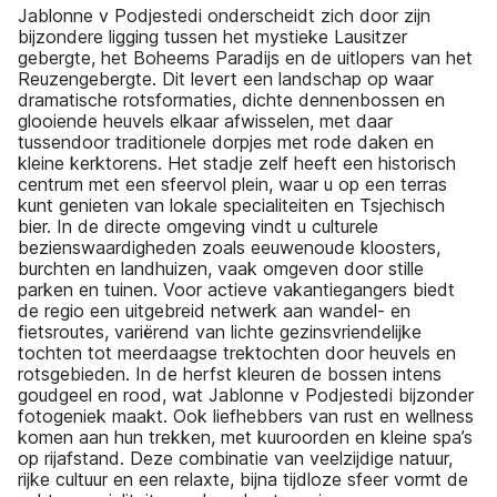
Jablonne v Podjestedi onderscheidt zich door zijn
bijzondere ligging tussen het mystieke Lausitzer
gebergte, het Boheems Paradijs en de uitlopers van het
Reuzengebergte. Dit levert een landschap op waar
dramatische rotsformaties, dichte dennenbossen en
glooiende heuvels elkaar afwisselen, met daar
tussendoor traditionele dorpjes met rode daken en
kleine kerktorens. Het stadje zelf heeft een historisch
centrum met een sfeervol plein, waar u op een terras
kunt genieten van lokale specialiteiten en Tsjechisch
bier. In de directe omgeving vindt u culturele
bezienswaardigheden zoals eeuwenoude kloosters,
burchten en landhuizen, vaak omgeven door stille
parken en tuinen. Voor actieve vakantiegangers biedt
de regio een uitgebreid netwerk aan wandel- en
fietsroutes, variërend van lichte gezinsvriendelijke
tochten tot meerdaagse trektochten door heuvels en
rotsgebieden. In de herfst kleuren de bossen intens
goudgeel en rood, wat Jablonne v Podjestedi bijzonder
fotogeniek maakt. Ook liefhebbers van rust en wellness
komen aan hun trekken, met kuuroorden en kleine spa’s
op rijafstand. Deze combinatie van veelzijdige natuur,
rijke cultuur en een relaxte, bijna tijdloze sfeer vormt de