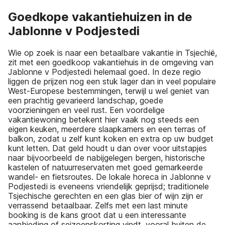
Goedkope vakantiehuizen in de
Jablonne v Podjestedi
Wie op zoek is naar een betaalbare vakantie in Tsjechië,
zit met een goedkoop vakantiehuis in de omgeving van
Jablonne v Podjestedi helemaal goed. In deze regio
liggen de prijzen nog een stuk lager dan in veel populaire
West-Europese bestemmingen, terwijl u wel geniet van
een prachtig gevarieerd landschap, goede
voorzieningen en veel rust. Een voordelige
vakantiewoning betekent hier vaak nog steeds een
eigen keuken, meerdere slaapkamers en een terras of
balkon, zodat u zelf kunt koken en extra op uw budget
kunt letten. Dat geld houdt u dan over voor uitstapjes
naar bijvoorbeeld de nabijgelegen bergen, historische
kastelen of natuurreservaten met goed gemarkeerde
wandel- en fietsroutes. De lokale horeca in Jablonne v
Podjestedi is eveneens vriendelijk geprijsd; traditionele
Tsjechische gerechten en een glas bier of wijn zijn er
verrassend betaalbaar. Zelfs met een last minute
booking is de kans groot dat u een interessante
aanbieding of seizoenskorting vindt, vooral buiten de