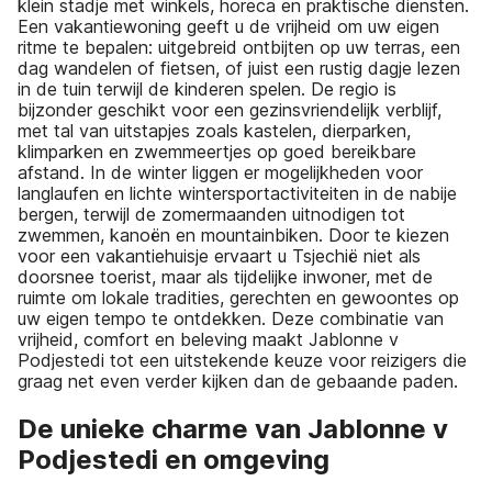
klein stadje met winkels, horeca en praktische diensten.
Een vakantiewoning geeft u de vrijheid om uw eigen
ritme te bepalen: uitgebreid ontbijten op uw terras, een
dag wandelen of fietsen, of juist een rustig dagje lezen
in de tuin terwijl de kinderen spelen. De regio is
bijzonder geschikt voor een gezinsvriendelijk verblijf,
met tal van uitstapjes zoals kastelen, dierparken,
klimparken en zwemmeertjes op goed bereikbare
afstand. In de winter liggen er mogelijkheden voor
langlaufen en lichte wintersportactiviteiten in de nabije
bergen, terwijl de zomermaanden uitnodigen tot
zwemmen, kanoën en mountainbiken. Door te kiezen
voor een vakantiehuisje ervaart u Tsjechië niet als
doorsnee toerist, maar als tijdelijke inwoner, met de
ruimte om lokale tradities, gerechten en gewoontes op
uw eigen tempo te ontdekken. Deze combinatie van
vrijheid, comfort en beleving maakt Jablonne v
Podjestedi tot een uitstekende keuze voor reizigers die
graag net even verder kijken dan de gebaande paden.
De unieke charme van Jablonne v
Podjestedi en omgeving