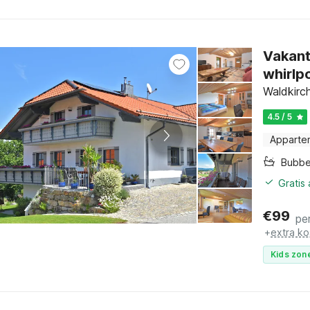
Vakant
whirlp
Waldkirch
4.5 / 5
Apparte
Bubbe
Gratis
€
99
pe
+
extra ko
Kids zone