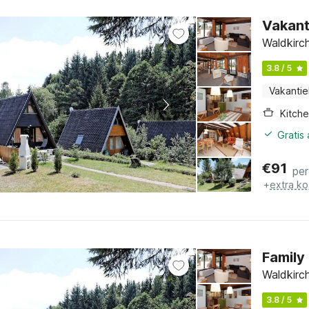
Vakant
Waldkirch
3.8 / 5
Vakantie
Kitch
Gratis
€
91
per
+
extra ko
Family
Waldkirch
3.8 / 5