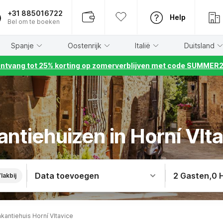
+31 885016722
Help
Bel om te boeken
Spanje
Oostenrijk
Italië
Duitsland
ntvang tot 25% korting op zomerverblijven met code SUMMER
ntiehuizen in Horní Vlt
Data toevoegen
2 Gasten
,
0 
lakbij
kantiehuis Horní Vltavice