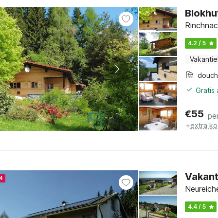
Blokhu
Rinchnac
4.2 / 5
Vakantie
douc
Gratis
€
55
pe
+
extra ko
Vakant
4
Neureich
4.4 / 5