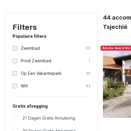
44 accomm
Filters
Tsjechië
Populaire filters
Zwembad
23
Belvilla Award Wi
Privé Zwembad
1
Op Een Vakantiepark
30
Wifi
43
Gratis afzegging
21 Dagen Gratis Annulering
30 Dagen Gratis Annulering