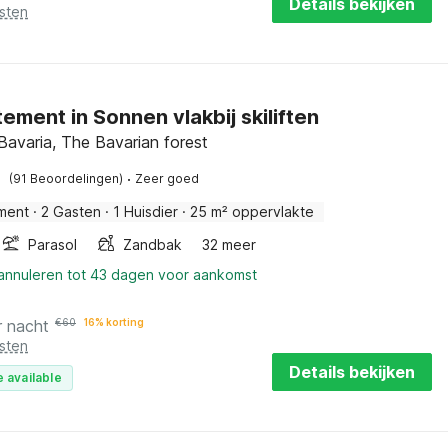
Details bekijken
sten
ement in Sonnen vlakbij skiliften
Bavaria, The Bavarian forest
·
(91 Beoordelingen)
Zeer goed
ment
·
2 Gasten
·
1 Huisdier
·
25 m² oppervlakte
Parasol
Zandbak
32 meer
 annuleren tot 43 dagen voor aankomst
r nacht
€
60
16% korting
sten
Details bekijken
 available