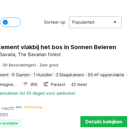
Sorteer op
Populariteit
ement vlakbij het bos in Sonnen Beieren
Bavaria, The Bavarian forest
·
(91 Beoordelingen)
Zeer goed
ment
·
6 Gasten
·
1 Huisdier
·
3 Slaapkamers
·
95 m² oppervlakte
Combimagnetron
Wifi
Parasol
42 meer
 annuleren tot 43 dagen voor aankomst
r nacht
€
84
10% korting
sten
Details bekijken
 available