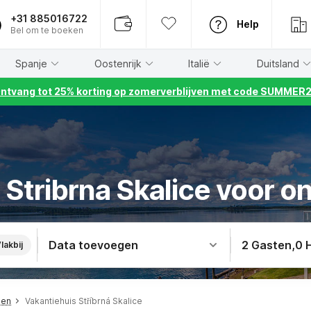
+31 885016722
Help
Bel om te boeken
Spanje
Oostenrijk
Italië
Duitsland
ntvang tot 25% korting op zomerverblijven met code SUMMER
 Stribrna Skalice voor o
Data toevoegen
2 Gasten
,
0 
lakbij
men
Vakantiehuis Stříbrná Skalice