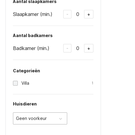
Aantal slaapkamers
Slaapkamer (min.)
0
-
+
Aantal badkamers
Badkamer (min.)
0
-
+
Categorieën
Villa
1
Huisdieren
Geen voorkeur