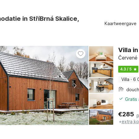
datie in StříBrná Skalice,
Kaartweergave
Villa 
Červené 
4.3 / 5
Villa
·
6 
douc
Gratis
€
285
+
extra k