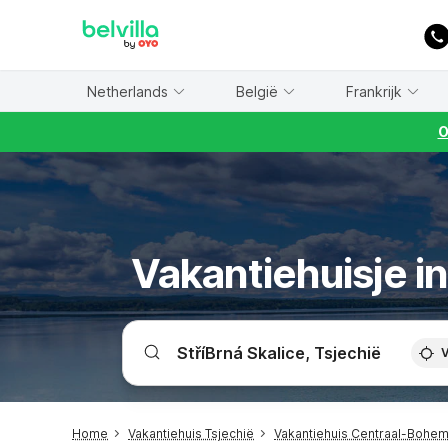
WIZARD MEMBER
Netherlands
België
Frankrijk
O
Vakantiehuisje in
V
Home
Vakantiehuis Tsjechië
Vakantiehuis Centraal-Bohe