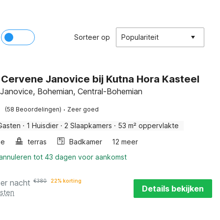
Sorteer op
Populariteit
in Cervene Janovice bij Kutna Hora Kasteel
Janovice, Bohemian, Central-Bohemian
·
(58 Beoordelingen)
Zeer goed
Gasten
·
1 Huisdier
·
2 Slaapkamers
·
53 m² oppervlakte
he
terras
Badkamer
12 meer
 annuleren tot 43 dagen voor aankomst
per nacht
€
380
22% korting
Details bekijken
osten