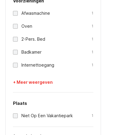
Voorzieningen
Afwasmachine
1
Oven
1
2-Pers. Bed
1
Badkamer
1
Internettoegang
1
+ Meer weergeven
Plaats
Niet Op Een Vakantiepark
1