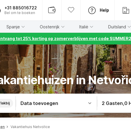
+31 885016722
Help
Bel om te boeken
Spanje
Oostenrijk
Italië
Duitsland
ntvang tot 25% korting op zomerverblijven met code SUMMER
akantiehuizen in Netvoři
Data toevoegen
2 Gasten
,
0 
lakbij
men
Vakantiehuis Netvořice