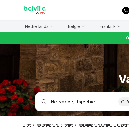
WIZARD MEMBER
Netherlands
België
Frankrijk
O
V
V
Home
Vakantiehuis Tsjechië
Vakantiehuis Centraal-Bohe