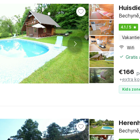
Huisdi
Bechyně,
4.1 / 5
Vakantie
Wifi
Gratis
€
166
p
+
extra ko
Kids zone
Herenh
Bechyně,