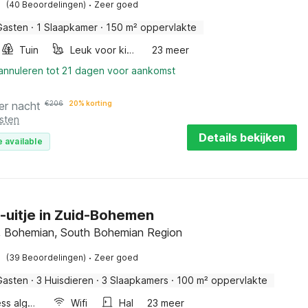
·
(40 Beoordelingen)
Zeer goed
Gasten
·
1 Slaapkamer
·
150 m² oppervlakte
Tuin
Leuk voor kinderen
23 meer
 annuleren tot 21 dagen voor aankomst
er nacht
€
206
20% korting
sten
Details bekijken
 available
e-uitje in Zuid-Bohemen
 Bohemian, South Bohemian Region
·
(39 Beoordelingen)
Zeer goed
Gasten
·
3 Huisdieren
·
3 Slaapkamers
·
100 m² oppervlakte
Wellness algemeen
Wifi
Hal
23 meer