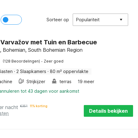
Sorteer op
Populariteit
in Varvažov met Tuin en Barbecue
, Bohemian, South Bohemian Region
·
(128 Beoordelingen)
Zeer goed
Gasten
·
2 Slaapkamers
·
80 m² oppervlakte
chine
Strijkijzer
terras
19 meer
 annuleren tot 43 dagen voor aankomst
er nacht
€
351
11% korting
Details bekijken
sten