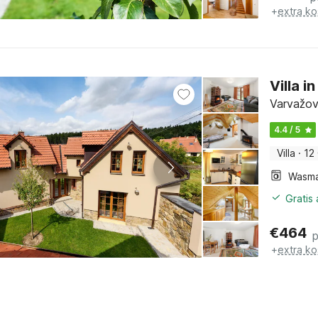
+
extra ko
Villa i
Varvažov
4.4 / 5
Villa
·
12
Wasma
Gratis
€
464
p
+
extra ko