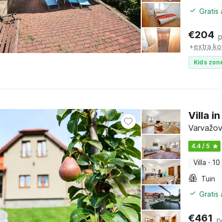
Gratis
€
204
p
+
extra ko
Kids zone
Villa 
Varvažov
4.4 / 5
Villa
·
10
Tuin
Gratis
€
461
p