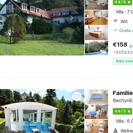
4.4 / 5
Villa
·
7 
Wifi
Gratis
€
158
p
+
extra ko
Kids zone
Famili
Bechyně,
4.4 / 5
Villa
·
6 