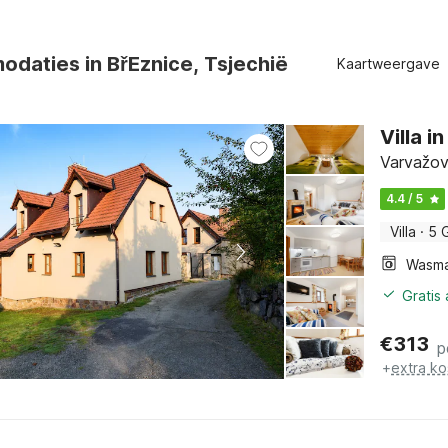
daties in BřEznice, Tsjechië
Kaartweergave
Villa 
Varvažov
4.4 / 5
Villa
·
5 
Wasma
Gratis
€
313
p
+
extra ko