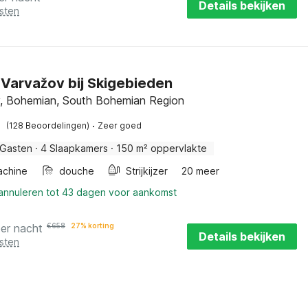
Details bekijken
sten
n Varvažov bij Skigebieden
, Bohemian, South Bohemian Region
·
(128 Beoordelingen)
Zeer goed
 Gasten
·
4 Slaapkamers
·
150 m² oppervlakte
chine
douche
Strijkijzer
20 meer
 annuleren tot 43 dagen voor aankomst
er nacht
€
658
27% korting
Details bekijken
sten