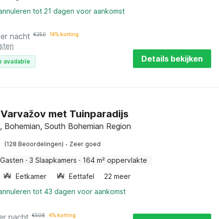
 annuleren tot 21 dagen voor aankomst
er nacht
€
250
14% korting
sten
Details bekijken
 available
in Varvažov met Tuinparadijs
, Bohemian, South Bohemian Region
·
(128 Beoordelingen)
Zeer goed
 Gasten
·
3 Slaapkamers
·
164 m² oppervlakte
Eetkamer
Eettafel
22 meer
 annuleren tot 43 dagen voor aankomst
er nacht
€
508
4% korting