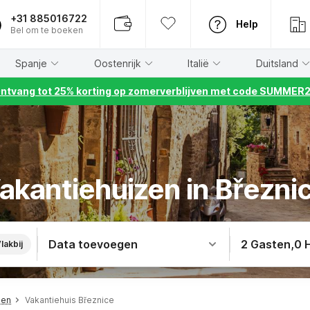
+31 885016722
Help
Bel om te boeken
Spanje
Oostenrijk
Italië
Duitsland
ntvang tot 25% korting op zomerverblijven met code SUMMER
akantiehuizen in Březni
Data toevoegen
2 Gasten
,
0 
lakbij
men
Vakantiehuis Březnice