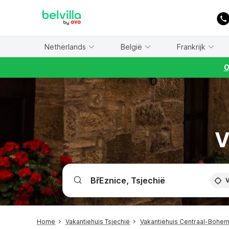
WIZARD MEMBER
Netherlands
België
Frankrijk
O
V
V
Home
Vakantiehuis Tsjechië
Vakantiehuis Centraal-Bohe