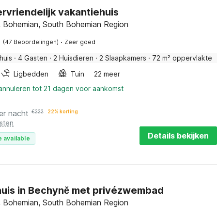
ervriendelijk vakantiehuis
 Bohemian, South Bohemian Region
·
(47 Beoordelingen)
Zeer goed
huis
·
4 Gasten
·
2 Huisdieren
·
2 Slaapkamers
·
72 m² oppervlakte
Ligbedden
Tuin
22 meer
 annuleren tot 21 dagen voor aankomst
er nacht
€
222
22% korting
sten
Details bekijken
 available
uis in Bechyně met privézwembad
 Bohemian, South Bohemian Region