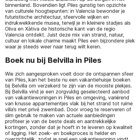
binnenland. Bovendien ligt Piles gunstig ten opzichte
van culturele hoogtepunten: in Valencia bewonder je
futuristische architectuur, sfeervolle wijken en
indrukwekkende musea, terwijl je in kleinere stadjes als
Oliva en Xàtiva de historische kant van de regio
Valencia ontdekt. Juist deze mix van strand, natuur,
cultuur en lokale charme maakt Piles een bijzondere plek
waar je steeds weer naar terug wilt keren.
Boek nu bij Belvilla in Piles
Wie zich aangesproken voelt door de ontspannen sfeer
van Piles, kan het beste nu een vakantiehuisje boeken
bij Belvilla om verzekerd te zijn van de mooiste plekjes.
Bij Belvilla vind je een zorgvuldig geselecteerd aanbod
van vakantiewoningen in Piles en omgeving, variërend
van knusse appartementjes vlak bij het strand tot ruime
villa’s met privé zwembad. Door vroeg te reserveren of
slim gebruik te maken van actuele aanbiedingen
profiteer je van de beste deals en aantrekkelijke
kortingen, zonder dat je hoeft in te leveren op kwaliteit
of ligging. Het zoek- en boekproces is helder en
overzichtelijk, zodat je snel een vakantiewoning vindt