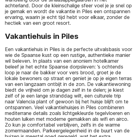
achterland. Door de kleinschalige sfeer voel je je snel op
je gemak en wordt de vakantie in Piles een ontspannen
ervaring, waarin je echt tijd hebt voor elkaar, zonder de
hectiek van een groot resort.
Vakantiehuis in Piles
Een vakantiehuis in Piles is de perfecte uitvalsbasis voor
wie de Spaanse kust op een rustige, authentieke manier
wil beleven. In plaats van een anoniem hotelkamer
beleef je het echte Spaanse dorpsleven: ’s ochtends
loop je naar de bakker voor vers brood, groet je de
lokale bewoners op straat en geniet je op je eigen terras
van een langzaam ontbijt in de zon. De vakantiewoning
biedt de vrijheid om je dagen zelf in te delen; je kiest
zelf of je een lange stranddag wilt, een culturele trip
naar Valencia plant of gewoon bij het huisje blijft om te
ontspannen. Veel vakantiehuisjes in Piles combineren
mediterrane details zoals lichtgekleurde tegelvloeren en
houten luiken met moderne gemakken als wifi en airco.
Zo kun je comfortabel verblijven, zelfs in de warme
zomermaanden. Parkeergelegenheid in de buurt van de
huizen is meestal goed geregeld, wat het extra