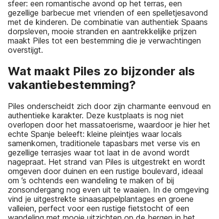
sfeer: een romantische avond op het terras, een
gezellige barbecue met vrienden of een spelletjesavond
met de kinderen. De combinatie van authentiek Spaans
dorpsleven, mooie stranden en aantrekkelijke prijzen
maakt Piles tot een bestemming die je verwachtingen
overstijgt.
Wat maakt Piles zo bijzonder als
vakantiebestemming?
Piles onderscheidt zich door zijn charmante eenvoud en
authentieke karakter. Deze kustplaats is nog niet
overlopen door het massatoerisme, waardoor je hier het
echte Spanje beleeft: kleine pleintjes waar locals
samenkomen, traditionele tapasbars met verse vis en
gezellige terrasjes waar tot laat in de avond wordt
nagepraat. Het strand van Piles is uitgestrekt en wordt
omgeven door duinen en een rustige boulevard, ideaal
om ’s ochtends een wandeling te maken of bij
zonsondergang nog even uit te waaien. In de omgeving
vind je uitgestrekte sinaasappelplantages en groene
valleien, perfect voor een rustige fietstocht of een
wandeling met mooie uitzichten op de bergen in het