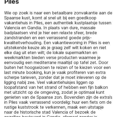
Piles
Wie op zoek is naar een betaalbare zonvakantie aan de
Spaanse kust, komt al snel uit bij een goedkoop
vakantiehuis in Piles, een authentiek kustplaatsje tussen
Valencia en Gandia. In plaats van dure, massale
badplaatsen vind je hier een relaxte sfeer, brede
zandstranden en een verrassend goede prijs-
kwaliteitverhouding. Een vakantiewoning in Piles is een
uitstekende keuze als je graag zelf wilt koken en niet
elke dag uit eten wilt; de lokale supermarkten en
weekmarkten bieden verse producten waarmee je
eenvoudig een mediterrane maaltijd op tafel zet. Door
buiten het hoogseizoen te reizen of te kiezen voor een
last minute booking, kun je vaak profiteren van extra
scherpe tarieven, zonder dat je moet inleveren op de
ligging nabij zee. Veel vakantiehuisjes liggen op
loopafstand van het strand of hebben een fijn balkon
met uitzicht op de omgeving, zodat je optimaal kunt
genieten van de Spaanse zon. Bovendien zijn de extra’s
in Piles vaak verrassend voordelig: huur een fiets om de
rustige kuststrook te verkennen, maak een uitstapje
naar de historische stad Valencia of bezoek de
gezellige boulevard in Gandia, allemaal zonder je