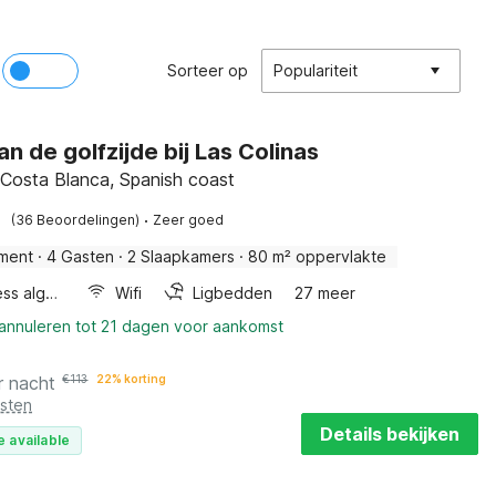
Sorteer op
Populariteit
an de golfzijde bij Las Colinas
, Costa Blanca, Spanish coast
·
(36 Beoordelingen)
Zeer goed
ment
·
4 Gasten
·
2 Slaapkamers
·
80 m² oppervlakte
Wellness algemeen
Wifi
Ligbedden
27 meer
 annuleren tot 21 dagen voor aankomst
r nacht
€
113
22% korting
osten
Details bekijken
e available