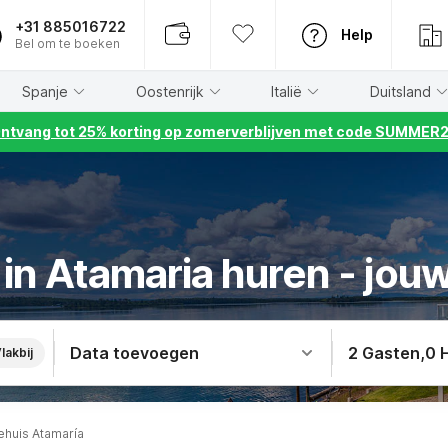
+31 885016722
Help
Bel om te boeken
Spanje
Oostenrijk
Italië
Duitsland
ntvang tot 25% korting op zomerverblijven met code SUMMER
in Atamaria huren - jouw
Data toevoegen
2 Gasten
,
0 
lakbij
ehuis Atamaría