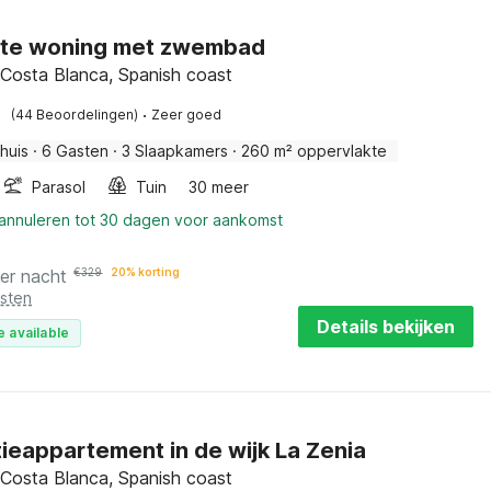
nte woning met zwembad
, Costa Blanca, Spanish coast
·
(44 Beoordelingen)
Zeer goed
huis
·
6 Gasten
·
3 Slaapkamers
·
260 m² oppervlakte
Parasol
Tuin
30 meer
 annuleren tot 30 dagen voor aankomst
er nacht
€
329
20% korting
osten
Details bekijken
e available
ieappartement in de wijk La Zenia
, Costa Blanca, Spanish coast