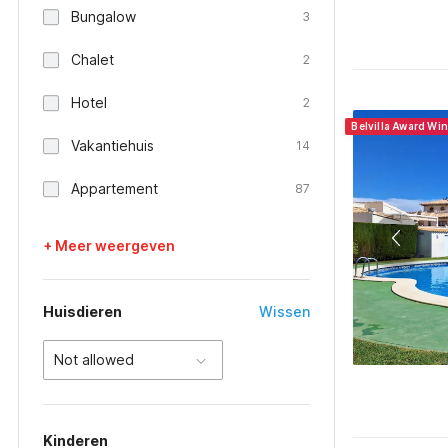
Bungalow
3
Chalet
2
Hotel
2
Belvilla Award Wi
Vakantiehuis
14
Appartement
87
+ Meer weergeven
Huisdieren
Wissen
Not allowed
Kinderen