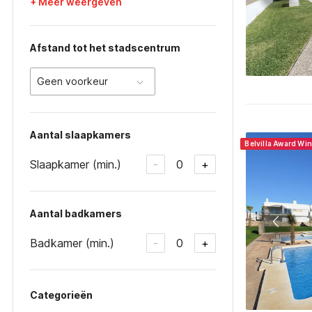
+ Meer weergeven
Afstand tot het stadscentrum
Geen voorkeur
Aantal slaapkamers
Belvilla Award Wi
Slaapkamer (min.)
0
-
+
Aantal badkamers
Badkamer (min.)
0
-
+
Categorieën