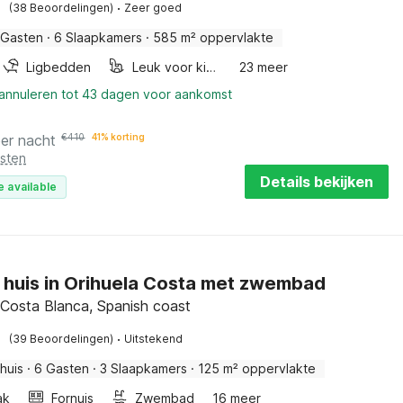
·
(38 Beoordelingen)
Zeer goed
 Gasten
·
6 Slaapkamers
·
585 m² oppervlakte
Ligbedden
Leuk voor kinderen
23 meer
 annuleren tot 43 dagen voor aankomst
per nacht
€
410
41% korting
osten
Details bekijken
e available
ol huis in Orihuela Costa met zwembad
, Costa Blanca, Spanish coast
·
(39 Beoordelingen)
Uitstekend
huis
·
6 Gasten
·
3 Slaapkamers
·
125 m² oppervlakte
ak
Fornuis
Zwembad
16 meer