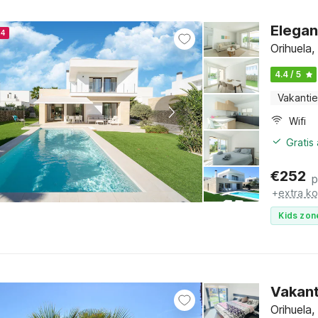
Elega
24
Orihuela
4.4 / 5
Vakantie
Wifi
Gratis
€
252
p
+
extra k
Kids zon
Vakant
Orihuela