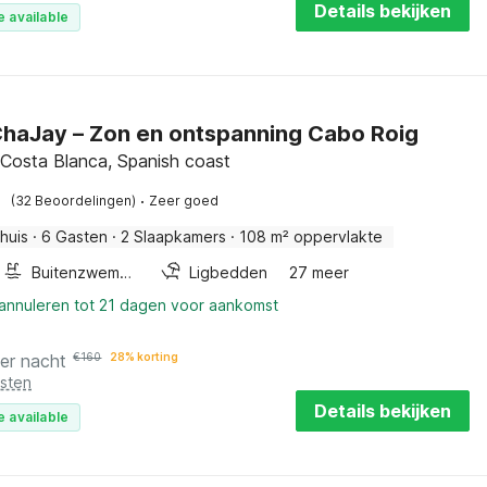
Details bekijken
e available
haJay – Zon en ontspanning Cabo Roig
, Costa Blanca, Spanish coast
·
(32 Beoordelingen)
Zeer goed
huis
·
6 Gasten
·
2 Slaapkamers
·
108 m² oppervlakte
Buitenzwembad
Ligbedden
27 meer
 annuleren tot 21 dagen voor aankomst
er nacht
€
160
28% korting
osten
Details bekijken
e available