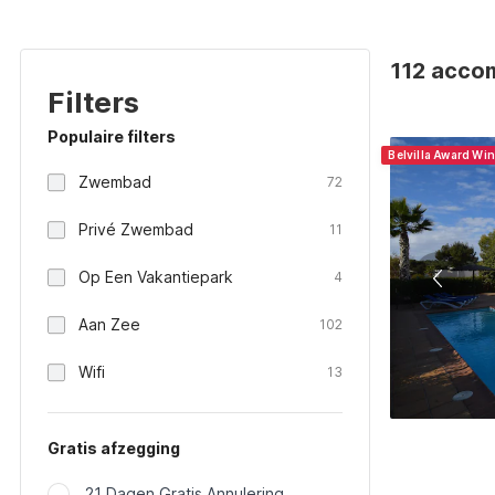
112 acco
Filters
Populaire filters
Belvilla Award Wi
Zwembad
72
Privé Zwembad
11
Op Een Vakantiepark
4
Aan Zee
102
Wifi
13
Gratis afzegging
21 Dagen Gratis Annulering