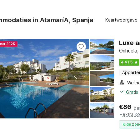
mmodaties in AtamaríA, Spanje
Kaartweergave
Luxe a
nner 2025
Orihuela
4.4 / 5
Apparte
Gratis
€
86
pe
+
extra k
Kids zon