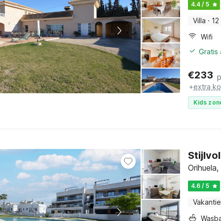
4.4 / 5
Villa
·
12
Wifi
Gratis
€
233
+
extra k
Kids zon
Stijlv
Orihuela
4.6 / 5
Vakantie
Wasb