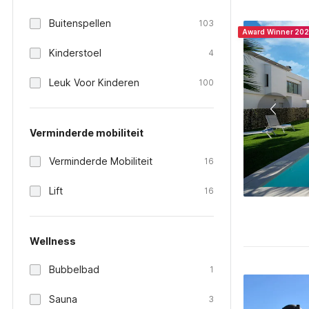
Buitenspellen
103
Award Winner 20
Kinderstoel
4
Leuk Voor Kinderen
100
Verminderde mobiliteit
Verminderde Mobiliteit
16
Lift
16
Wellness
Bubbelbad
1
Sauna
3