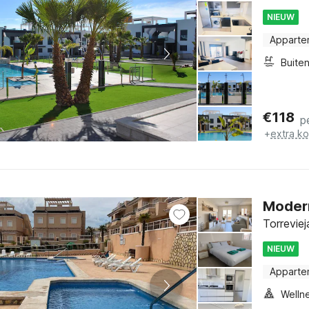
NIEUW
Apparte
€
118
p
+
extra k
Modern
Torrevie
NIEUW
Apparte