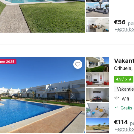
€
56
pe
+
extra k
Vakant
nner 2025
Orihuela
4.3 / 5
Vakantie
Wifi
Gratis
€
114
p
+
extra k