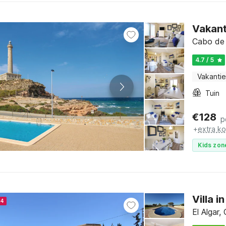
Vakant
Cabo de 
4.7 / 5
Vakantie
Tuin
€
128
p
+
extra k
Kids zon
Villa 
24
El Algar,