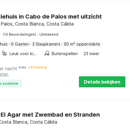
iehuis in Cabo de Palos met uitzicht
Palos, Costa Blanca, Costa Cálida
·
(10 Beoordelingen)
Uitstekend
huis
·
6 Gasten
·
3 Slaapkamers
·
90 m² oppervlakte
Leuk voor kinderen
Buitenspellen
23 meer
er nacht
€
163
22% korting
osten
Details bekijken
e available
in El Agar met Zwembad en Stranden
 Costa Blanca, Costa Cálida