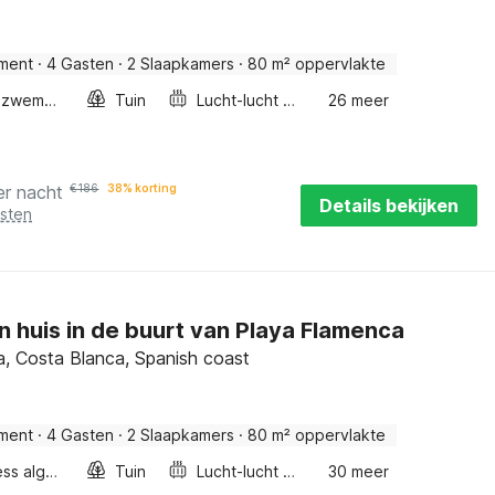
ment
·
4 Gasten
·
2 Slaapkamers
·
80 m² oppervlakte
Buitenzwembad
Tuin
Lucht-lucht warmtepomp
26 meer
er nacht
€
186
38% korting
Details bekijken
osten
 huis in de buurt van Playa Flamenca
ja, Costa Blanca, Spanish coast
ment
·
4 Gasten
·
2 Slaapkamers
·
80 m² oppervlakte
Wellness algemeen
Tuin
Lucht-lucht warmtepomp
30 meer