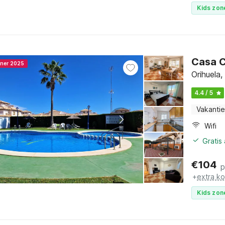
Kids zon
Casa C
nner 2025
Orihuela
4.4 / 5
Vakantie
Wifi
Gratis
€
104
p
+
extra k
Kids zon