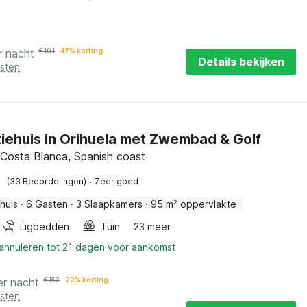
r nacht
€
101
47% korting
Details bekijken
osten
iehuis in Orihuela met Zwembad & Golf
, Costa Blanca, Spanish coast
·
(33 Beoordelingen)
Zeer goed
huis
·
6 Gasten
·
3 Slaapkamers
·
95 m² oppervlakte
Ligbedden
Tuin
23 meer
 annuleren tot 21 dagen voor aankomst
er nacht
€
153
22% korting
osten