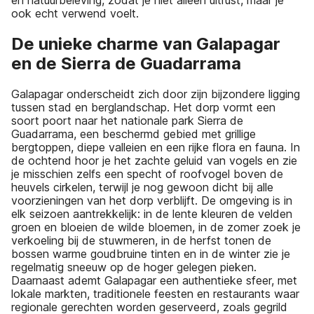
en natuurbeleving, zodat je niet alleen uitrust, maar je
ook echt verwend voelt.
De unieke charme van Galapagar
en de Sierra de Guadarrama
Galapagar onderscheidt zich door zijn bijzondere ligging
tussen stad en berglandschap. Het dorp vormt een
soort poort naar het nationale park Sierra de
Guadarrama, een beschermd gebied met grillige
bergtoppen, diepe valleien en een rijke flora en fauna. In
de ochtend hoor je het zachte geluid van vogels en zie
je misschien zelfs een specht of roofvogel boven de
heuvels cirkelen, terwijl je nog gewoon dicht bij alle
voorzieningen van het dorp verblijft. De omgeving is in
elk seizoen aantrekkelijk: in de lente kleuren de velden
groen en bloeien de wilde bloemen, in de zomer zoek je
verkoeling bij de stuwmeren, in de herfst tonen de
bossen warme goudbruine tinten en in de winter zie je
regelmatig sneeuw op de hoger gelegen pieken.
Daarnaast ademt Galapagar een authentieke sfeer, met
lokale markten, traditionele feesten en restaurants waar
regionale gerechten worden geserveerd, zoals gegrild