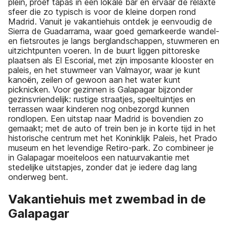
plein, proef tapas in een lokale bar en ervaar de relaxte
sfeer die zo typisch is voor de kleine dorpen rond
Madrid. Vanuit je vakantiehuis ontdek je eenvoudig de
Sierra de Guadarrama, waar goed gemarkeerde wandel-
en fietsroutes je langs berglandschappen, stuwmeren en
uitzichtpunten voeren. In de buurt liggen pittoreske
plaatsen als El Escorial, met zijn imposante klooster en
paleis, en het stuwmeer van Valmayor, waar je kunt
kanoën, zeilen of gewoon aan het water kunt
picknicken. Voor gezinnen is Galapagar bijzonder
gezinsvriendelijk: rustige straatjes, speeltuintjes en
terrassen waar kinderen nog onbezorgd kunnen
rondlopen. Een uitstap naar Madrid is bovendien zo
gemaakt; met de auto of trein ben je in korte tijd in het
historische centrum met het Koninklijk Paleis, het Prado
museum en het levendige Retiro-park. Zo combineer je
in Galapagar moeiteloos een natuurvakantie met
stedelijke uitstapjes, zonder dat je iedere dag lang
onderweg bent.
Vakantiehuis met zwembad in de
Galapagar