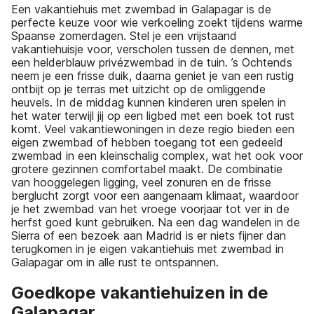
Een vakantiehuis met zwembad in Galapagar is de
perfecte keuze voor wie verkoeling zoekt tijdens warme
Spaanse zomerdagen. Stel je een vrijstaand
vakantiehuisje voor, verscholen tussen de dennen, met
een helderblauw privézwembad in de tuin. ’s Ochtends
neem je een frisse duik, daarna geniet je van een rustig
ontbijt op je terras met uitzicht op de omliggende
heuvels. In de middag kunnen kinderen uren spelen in
het water terwijl jij op een ligbed met een boek tot rust
komt. Veel vakantiewoningen in deze regio bieden een
eigen zwembad of hebben toegang tot een gedeeld
zwembad in een kleinschalig complex, wat het ook voor
grotere gezinnen comfortabel maakt. De combinatie
van hooggelegen ligging, veel zonuren en de frisse
berglucht zorgt voor een aangenaam klimaat, waardoor
je het zwembad van het vroege voorjaar tot ver in de
herfst goed kunt gebruiken. Na een dag wandelen in de
Sierra of een bezoek aan Madrid is er niets fijner dan
terugkomen in je eigen vakantiehuis met zwembad in
Galapagar om in alle rust te ontspannen.
Goedkope vakantiehuizen in de
Galapagar