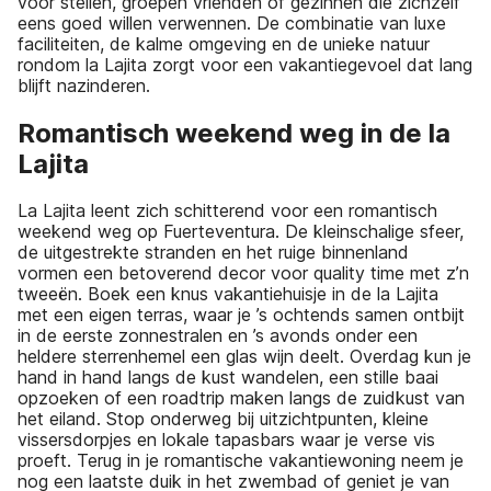
voor stellen, groepen vrienden of gezinnen die zichzelf
eens goed willen verwennen. De combinatie van luxe
faciliteiten, de kalme omgeving en de unieke natuur
rondom la Lajita zorgt voor een vakantiegevoel dat lang
blijft nazinderen.
Romantisch weekend weg in de la
Lajita
La Lajita leent zich schitterend voor een romantisch
weekend weg op Fuerteventura. De kleinschalige sfeer,
de uitgestrekte stranden en het ruige binnenland
vormen een betoverend decor voor quality time met z’n
tweeën. Boek een knus vakantiehuisje in de la Lajita
met een eigen terras, waar je ’s ochtends samen ontbijt
in de eerste zonnestralen en ’s avonds onder een
heldere sterrenhemel een glas wijn deelt. Overdag kun je
hand in hand langs de kust wandelen, een stille baai
opzoeken of een roadtrip maken langs de zuidkust van
het eiland. Stop onderweg bij uitzichtpunten, kleine
vissersdorpjes en lokale tapasbars waar je verse vis
proeft. Terug in je romantische vakantiewoning neem je
nog een laatste duik in het zwembad of geniet je van