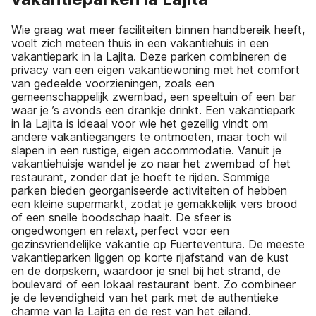
Wie graag wat meer faciliteiten binnen handbereik heeft,
voelt zich meteen thuis in een vakantiehuis in een
vakantiepark in la Lajita. Deze parken combineren de
privacy van een eigen vakantiewoning met het comfort
van gedeelde voorzieningen, zoals een
gemeenschappelijk zwembad, een speeltuin of een bar
waar je ’s avonds een drankje drinkt. Een vakantiepark
in la Lajita is ideaal voor wie het gezellig vindt om
andere vakantiegangers te ontmoeten, maar toch wil
slapen in een rustige, eigen accommodatie. Vanuit je
vakantiehuisje wandel je zo naar het zwembad of het
restaurant, zonder dat je hoeft te rijden. Sommige
parken bieden georganiseerde activiteiten of hebben
een kleine supermarkt, zodat je gemakkelijk vers brood
of een snelle boodschap haalt. De sfeer is
ongedwongen en relaxt, perfect voor een
gezinsvriendelijke vakantie op Fuerteventura. De meeste
vakantieparken liggen op korte rijafstand van de kust
en de dorpskern, waardoor je snel bij het strand, de
boulevard of een lokaal restaurant bent. Zo combineer
je de levendigheid van het park met de authentieke
charme van la Lajita en de rest van het eiland.