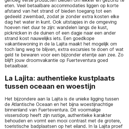
genoeg verse producten bieden om lekker en gezond te
eten. Veel betaalbare accommodaties liggen op korte
afstand van het strand of bieden toegang tot een
gedeeld zwembad, zodat je zonder extra kosten elke
dag het water in kunt. Ook uitstapjes in de omgeving
hoeven niet duur te zijn: wandelen langs de kust,
picknicken in de duinen of een dagje naar een ander
strand kost nauwelijks iets. Een goedkope
vakantiewoning in de la Lajita maakt het mogelijk om
toch lang weg te blijven, extra excursies te doen of wat
geld te bewaren voor een bijzonder etentje aan zee. Zo
blijft jouw droomvakantie op Fuerteventura goed
betaalbaar.
La Lajita: authentieke kustplaats
tussen oceaan en woestijn
Het bijzondere aan la Lajita is de unieke ligging tussen
de Atlantische Oceaan en het bijna woestijnachtige
binnenland van Fuerteventura. Dit voormalige
vissersdorp heeft zijn rustige, authentieke karakter
behouden en vormt een mooi contrast met de grotere,
toeristische badplaatsen op het eiland. In la Lajita proef