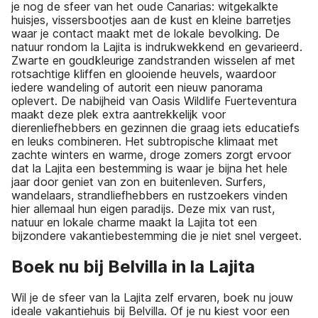
je nog de sfeer van het oude Canarias: witgekalkte
huisjes, vissersbootjes aan de kust en kleine barretjes
waar je contact maakt met de lokale bevolking. De
natuur rondom la Lajita is indrukwekkend en gevarieerd.
Zwarte en goudkleurige zandstranden wisselen af met
rotsachtige kliffen en glooiende heuvels, waardoor
iedere wandeling of autorit een nieuw panorama
oplevert. De nabijheid van Oasis Wildlife Fuerteventura
maakt deze plek extra aantrekkelijk voor
dierenliefhebbers en gezinnen die graag iets educatiefs
en leuks combineren. Het subtropische klimaat met
zachte winters en warme, droge zomers zorgt ervoor
dat la Lajita een bestemming is waar je bijna het hele
jaar door geniet van zon en buitenleven. Surfers,
wandelaars, strandliefhebbers en rustzoekers vinden
hier allemaal hun eigen paradijs. Deze mix van rust,
natuur en lokale charme maakt la Lajita tot een
bijzondere vakantiebestemming die je niet snel vergeet.
Boek nu bij Belvilla in la Lajita
Wil je de sfeer van la Lajita zelf ervaren, boek nu jouw
ideale vakantiehuis bij Belvilla. Of je nu kiest voor een