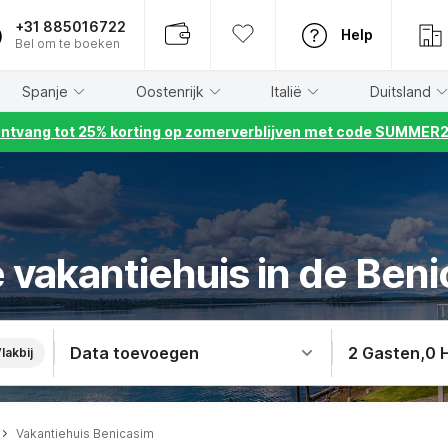
+31 885016722
Help
Bel om te boeken
Spanje
Oostenrijk
Italië
Duitsland
ntvang tot 25% korting op zomerverblijven met code SUMMER
 vakantiehuis in de Ben
Data toevoegen
2 Gasten
,
0 
lakbij
Vakantiehuis Benicasim