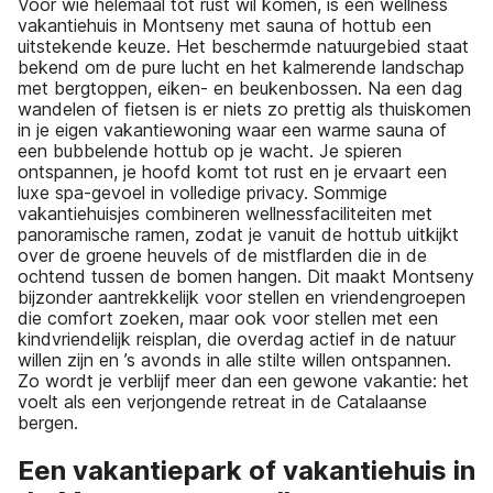
Voor wie helemaal tot rust wil komen, is een wellness
vakantiehuis in Montseny met sauna of hottub een
uitstekende keuze. Het beschermde natuurgebied staat
bekend om de pure lucht en het kalmerende landschap
met bergtoppen, eiken- en beukenbossen. Na een dag
wandelen of fietsen is er niets zo prettig als thuiskomen
in je eigen vakantiewoning waar een warme sauna of
een bubbelende hottub op je wacht. Je spieren
ontspannen, je hoofd komt tot rust en je ervaart een
luxe spa-gevoel in volledige privacy. Sommige
vakantiehuisjes combineren wellnessfaciliteiten met
panoramische ramen, zodat je vanuit de hottub uitkijkt
over de groene heuvels of de mistflarden die in de
ochtend tussen de bomen hangen. Dit maakt Montseny
bijzonder aantrekkelijk voor stellen en vriendengroepen
die comfort zoeken, maar ook voor stellen met een
kindvriendelijk reisplan, die overdag actief in de natuur
willen zijn en ’s avonds in alle stilte willen ontspannen.
Zo wordt je verblijf meer dan een gewone vakantie: het
voelt als een verjongende retreat in de Catalaanse
bergen.
Een vakantiepark of vakantiehuis in