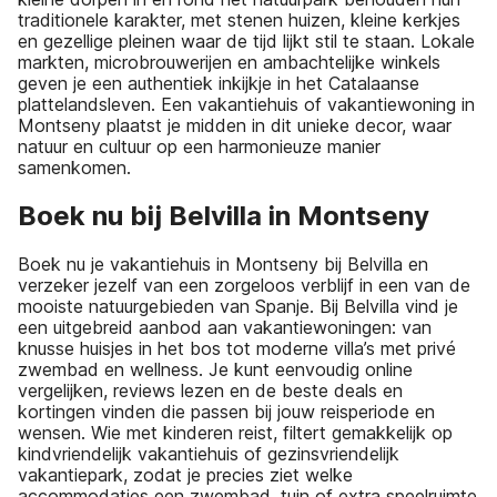
traditionele karakter, met stenen huizen, kleine kerkjes
en gezellige pleinen waar de tijd lijkt stil te staan. Lokale
markten, microbrouwerijen en ambachtelijke winkels
geven je een authentiek inkijkje in het Catalaanse
plattelandsleven. Een vakantiehuis of vakantiewoning in
Montseny plaatst je midden in dit unieke decor, waar
natuur en cultuur op een harmonieuze manier
samenkomen.
Boek nu bij Belvilla in Montseny
Boek nu je vakantiehuis in Montseny bij Belvilla en
verzeker jezelf van een zorgeloos verblijf in een van de
mooiste natuurgebieden van Spanje. Bij Belvilla vind je
een uitgebreid aanbod aan vakantiewoningen: van
knusse huisjes in het bos tot moderne villa’s met privé
zwembad en wellness. Je kunt eenvoudig online
vergelijken, reviews lezen en de beste deals en
kortingen vinden die passen bij jouw reisperiode en
wensen. Wie met kinderen reist, filtert gemakkelijk op
kindvriendelijk vakantiehuis of gezinsvriendelijk
vakantiepark, zodat je precies ziet welke
accommodaties een zwembad, tuin of extra speelruimte