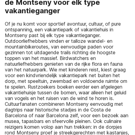
de Montseny voor elk type
vakantieganger
Of je nu komt voor sportief avontuur, cultuur, of pure
ontspanning, een vakantiepark of vakantiehuis in
Montseny past bij elk type vakantieganger.
Outdoorliefhebbers vinden er talloze wandel- en
mountainbikeroutes, van eenvoudige paden voor
gezinnen tot uitdagende trails richting de hoogste
toppen van het massief. Birdwatchers en
natuurliefhebbers genieten van de rijke flora en fauna
van het natuurpark. Wie met kinderen reist, kiest graag
voor een kindvriendelijk vakantiepark net buiten het
dorp, met speeltuin, zwembad en voldoende ruimte om
te spelen. Rustzoekers boeken eerder een afgelegen
vakantiehuisje tussen de bomen, waar alleen het geluid
van vogels en het ruisen van de wind te horen is.
Cultuurfanaten combineren Montseny eenvoudig met
dagtrips naar historische stadjes in de Costa de
Barcelona of naar Barcelona zelf, voor een bezoek aan
musea, tapasbars en sfeervolle pleinen. Ook culinaire
reizigers komen volop aan hun trekken: in de dorpjes
rond Montseny proef je streekgerechten met kastanjes,