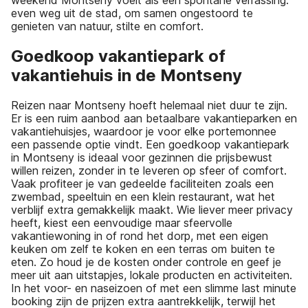
weekend Montseny voelt als een spontane verrassing:
even weg uit de stad, om samen ongestoord te
genieten van natuur, stilte en comfort.
Goedkoop vakantiepark of
vakantiehuis in de Montseny
Reizen naar Montseny hoeft helemaal niet duur te zijn.
Er is een ruim aanbod aan betaalbare vakantieparken en
vakantiehuisjes, waardoor je voor elke portemonnee
een passende optie vindt. Een goedkoop vakantiepark
in Montseny is ideaal voor gezinnen die prijsbewust
willen reizen, zonder in te leveren op sfeer of comfort.
Vaak profiteer je van gedeelde faciliteiten zoals een
zwembad, speeltuin en een klein restaurant, wat het
verblijf extra gemakkelijk maakt. Wie liever meer privacy
heeft, kiest een eenvoudige maar sfeervolle
vakantiewoning in of rond het dorp, met een eigen
keuken om zelf te koken en een terras om buiten te
eten. Zo houd je de kosten onder controle en geef je
meer uit aan uitstapjes, lokale producten en activiteiten.
In het voor- en naseizoen of met een slimme last minute
booking zijn de prijzen extra aantrekkelijk, terwijl het