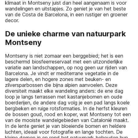
klimaat in Montseny juist dan heel aangenaam is voor
wandelingen en uitstapjes. Zo geniet je van het beste
van de Costa de Barcelona, in een rustiger en groener
decor.
De unieke charme van natuurpark
Montseny
Montseny is niet zomaar een berggebied; het is een
beschermd biosfeerreservaat met een uitzonderlijke
variatie aan landschappen, op nog geen uur rijden van
Barcelona. Je vindt er mediterrane vegetatie in de
lagere delen, en hogere zones met beuken- en
zilversparbossen die bijna alpien aanvoelen. Deze
diversiteit maakt elke wandeling anders: de ene dag
loop je langs terrassen met kastanjebomen en oude
boerderijen, de andere dag volg je een pad langs koele
bergbeken en ruige rotsformaties. In de herfst kleuren
de bossen goud, rood en koper, wat Montseny tot een
van de mooiste wandelgebieden van Catalonië maakt.
In de lente geniet je van bloeiende bomen en heldere
luchten, ideaal voor fotografie en lange tochten. De
kleine dorpen in en rond het natuurpark behouden hun