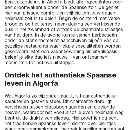
Een vakantiehuis in Algorfa biedt alle ingrediënten voor
een droomvakantie onder de Spaanse zon. Je geniet
hier van privacy, comfort en vrijheid om jouw dagen
helemaal zelf in te delen. Begin de ochtend met verse
broodjes op het terras, neem daarna een verfrissende
duik in het zwembad of ontdek de charmante straatjes
van het dorp. In de avond kun je samen barbecueën
onder de sterrenhemel of aanschuiven bij één van de
gezellige restaurants waar lokale specialiteiten worden
geserveerd. Met een vakantiewoning als uitvalsbasis
beleef je elke dag iets nieuws – van ontspannen
momenten tot actieve uitstapjes.
Ontdek het authentieke Spaanse
leven in Algorfa
Wat Algorfa zo bijzonder maakt, is haar authentieke
karakter en gastvrije sfeer. Dit charmante dorp ligt
verscholen tussen citrusboomgaarden en glooiende
heuvels, waardoor het voelt alsof je even helemaal weg
bent uit de drukte van alledag. Hier proef je nog echt
het traditionele Spaanse leven: slenter over pleintjes
waar locals samenkomen, bezoek kleurrijke markten vol