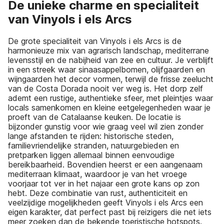
De unieke charme en specialiteit
van Vinyols i els Arcs
De grote specialiteit van Vinyols i els Arcs is de
harmonieuze mix van agrarisch landschap, mediterrane
levensstijl en de nabijheid van zee en cultuur. Je verblijft
in een streek waar sinaasappelbomen, olijfgaarden en
wijngaarden het decor vormen, terwijl de frisse zeelucht
van de Costa Dorada nooit ver weg is. Het dorp zelf
ademt een rustige, authentieke sfeer, met pleintjes waar
locals samenkomen en kleine eetgelegenheden waar je
proeft van de Catalaanse keuken. De locatie is
bijzonder gunstig voor wie graag veel wil zien zonder
lange afstanden te rijden: historische steden,
familievriendelijke stranden, natuurgebieden en
pretparken liggen allemaal binnen eenvoudige
bereikbaarheid. Bovendien heerst er een aangenaam
mediterraan klimaat, waardoor je van het vroege
voorjaar tot ver in het najaar een grote kans op zon
hebt. Deze combinatie van rust, authenticiteit en
veelzijdige mogelijkheden geeft Vinyols i els Arcs een
eigen karakter, dat perfect past bij reizigers die net iets
meer zoeken dan de bekende toeristische hotspots.