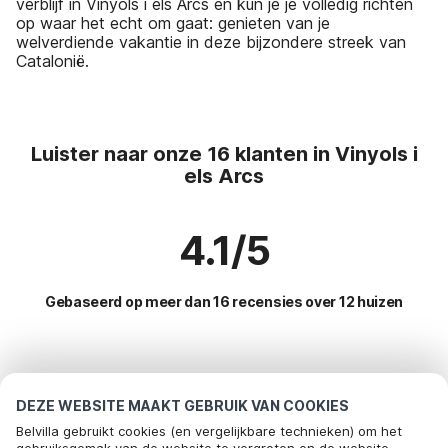
verblijf in Vinyols i els Arcs en kun je je volledig richten
op waar het echt om gaat: genieten van je
welverdiende vakantie in deze bijzondere streek van
Catalonië.
Luister naar onze 16 klanten in Vinyols i
els Arcs
4.1/5
Gebaseerd op meer dan 16 recensies over 12 huizen
Meest populaire bestemmingen voor
vakantie
DEZE WEBSITE MAAKT GEBRUIK VAN COOKIES
Belvilla gebruikt cookies (en vergelijkbare technieken) om het