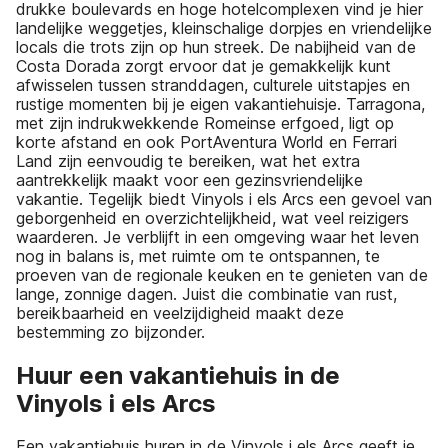
drukke boulevards en hoge hotelcomplexen vind je hier
landelijke weggetjes, kleinschalige dorpjes en vriendelijke
locals die trots zijn op hun streek. De nabijheid van de
Costa Dorada zorgt ervoor dat je gemakkelijk kunt
afwisselen tussen stranddagen, culturele uitstapjes en
rustige momenten bij je eigen vakantiehuisje. Tarragona,
met zijn indrukwekkende Romeinse erfgoed, ligt op
korte afstand en ook PortAventura World en Ferrari
Land zijn eenvoudig te bereiken, wat het extra
aantrekkelijk maakt voor een gezinsvriendelijke
vakantie. Tegelijk biedt Vinyols i els Arcs een gevoel van
geborgenheid en overzichtelijkheid, wat veel reizigers
waarderen. Je verblijft in een omgeving waar het leven
nog in balans is, met ruimte om te ontspannen, te
proeven van de regionale keuken en te genieten van de
lange, zonnige dagen. Juist die combinatie van rust,
bereikbaarheid en veelzijdigheid maakt deze
bestemming zo bijzonder.
Huur een vakantiehuis in de
Vinyols i els Arcs
Een vakantiehuis huren in de Vinyols i els Arcs geeft je