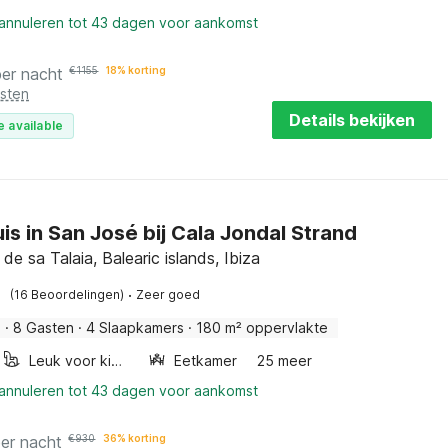
 annuleren tot 43 dagen voor aankomst
per nacht
€
1155
18% korting
osten
Details bekijken
e available
is in San José bij Cala Jondal Strand
de sa Talaia, Balearic islands, Ibiza
·
(16 Beoordelingen)
Zeer goed
s
·
8 Gasten
·
4 Slaapkamers
·
180 m² oppervlakte
Leuk voor kinderen
Eetkamer
25 meer
 annuleren tot 43 dagen voor aankomst
per nacht
€
930
36% korting