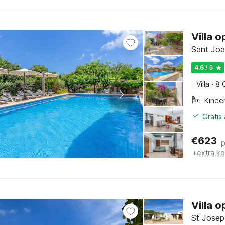
Villa 
Sant Joan
4.6 / 5
Villa
·
8 
Kinde
Gratis
€
623
+
extra k
Villa o
St Josep 