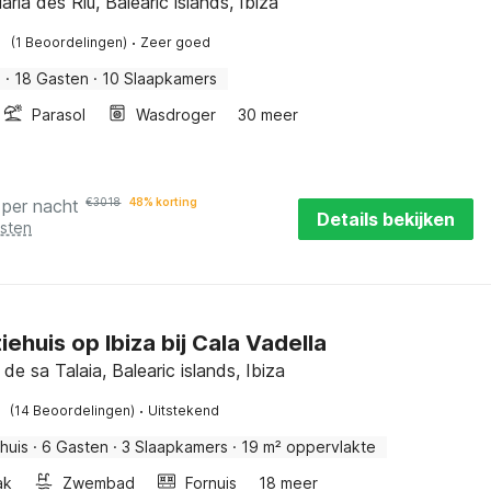
ària des Riu, Balearic islands, Ibiza
·
(1 Beoordelingen)
Zeer goed
s
·
18 Gasten
·
10 Slaapkamers
Parasol
Wasdroger
30 meer
per nacht
€
3018
48% korting
Details bekijken
osten
iehuis op Ibiza bij Cala Vadella
de sa Talaia, Balearic islands, Ibiza
·
(14 Beoordelingen)
Uitstekend
huis
·
6 Gasten
·
3 Slaapkamers
·
19 m² oppervlakte
ak
Zwembad
Fornuis
18 meer