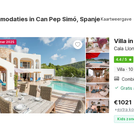
modaties in Can Pep Simó, Spanje
Kaartweergave
Villa 
nner 2025
Cala Llon
4.4 / 5
Villa
·
10
Gratis
€
1021
+
extra k
Kids zon