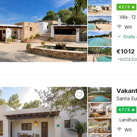
4.2 / 5
Villa
·
12
Wifi
Gratis
€
1012
+
extra k
Vakant
Santa Eul
4.7 / 5
Landhui
Wifi