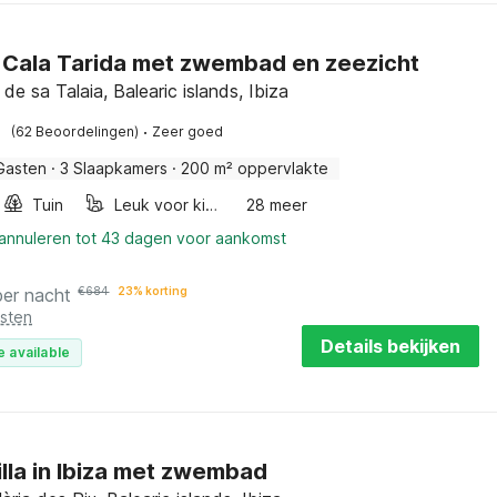
in Cala Tarida met zwembad en zeezicht
de sa Talaia, Balearic islands, Ibiza
·
(62 Beoordelingen)
Zeer goed
Gasten
·
3 Slaapkamers
·
200 m² oppervlakte
Tuin
Leuk voor kinderen
28 meer
 annuleren tot 43 dagen voor aankomst
per nacht
€
684
23% korting
osten
Details bekijken
e available
illa in Ibiza met zwembad