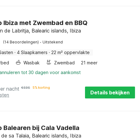
op Ibiza met Zwembad en BBQ
 de Labritja, Balearic islands, Ibiza
·
(14 Beoordelingen)
Uitstekend
Gasten
·
4 Slaapkamers
·
22 m² oppervlakte
rbed
Wasbak
Zwembad
21 meer
 annuleren tot 30 dagen voor aankomst
per nacht
€
696
5% korting
Details bekijken
osten
p Balearen bij Cala Vadella
de sa Talaia, Balearic islands, Ibiza