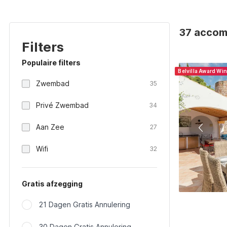
37 accom
Filters
Populaire filters
Belvilla Award Wi
Zwembad
35
Privé Zwembad
34
Aan Zee
27
Wifi
32
Gratis afzegging
21 Dagen Gratis Annulering
30 Dagen Gratis Annulering