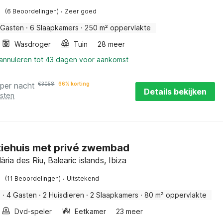
·
(6 Beoordelingen)
Zeer goed
 Gasten
·
6 Slaapkamers
·
250 m² oppervlakte
Wasdroger
Tuin
28 meer
 annuleren tot 43 dagen voor aankomst
per nacht
€
3058
66% korting
Details bekijken
osten
iehuis met privé zwembad
ària des Riu, Balearic islands, Ibiza
·
(11 Beoordelingen)
Uitstekend
s
·
4 Gasten
·
2 Huisdieren
·
2 Slaapkamers
·
80 m² oppervlakte
Dvd-speler
Eetkamer
23 meer