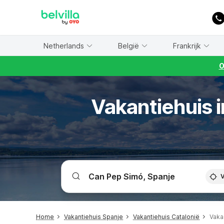
WIZARD MEMBER
Netherlands
België
Frankrijk
O
Vakantiehuis 
V
Home
Vakantiehuis Spanje
Vakantiehuis Catalonië
Vaka