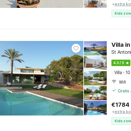
+
extra k
Kids zon
Villa 
St Antoni
4.3 / 5
Villa
·
10
Wifi
Gratis
€
1784
+
extra k
Kids zon