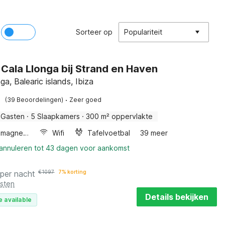
Sorteer op
Populariteit
in Cala Llonga bij Strand en Haven
ga, Balearic islands, Ibiza
·
(39 Beoordelingen)
Zeer goed
 Gasten
·
5 Slaapkamers
·
300 m² oppervlakte
Combimagnetron
Wifi
Tafelvoetbal
39 meer
 annuleren tot 43 dagen voor aankomst
per nacht
€
1097
7% korting
osten
Details bekijken
e available