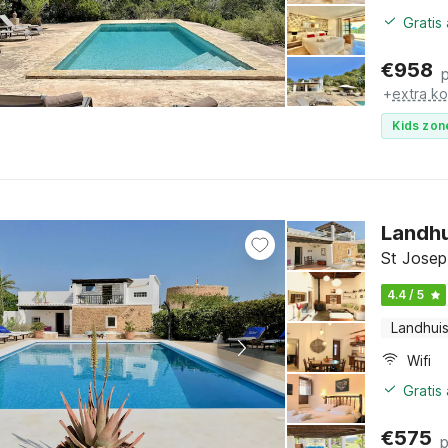
Gratis
€
958
+
extra k
Kids zon
Landhu
St Josep 
4.4 / 5
Landhui
Wifi
Gratis
€
575