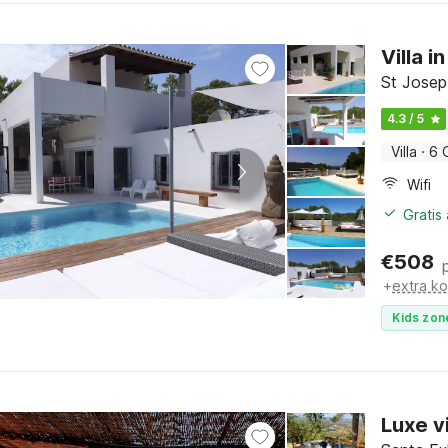
Villa 
St Josep 
4.3 / 5
Villa
·
6 
Wifi
Gratis
€
508
+
extra k
Kids zon
Luxe v