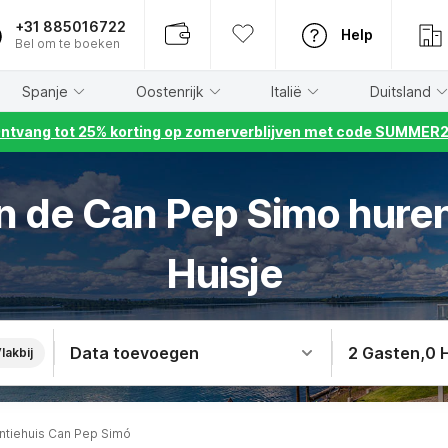
+31 885016722
Help
Bel om te boeken
Spanje
Oostenrijk
Italië
Duitsland
ntvang tot 25% korting op zomerverblijven met code SUMMER
in de Can Pep Simo huren
Huisje
Data toevoegen
2 Gasten
,
0 
lakbij
ntiehuis Can Pep Simó