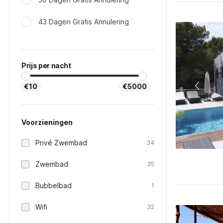
43 Dagen Gratis Annulering
Prijs per nacht
€10
€5000
Voorzieningen
Privé Zwembad
34
Zwembad
35
Bubbelbad
1
Wifi
32