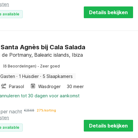
osten
Details bekijken
e available
in Santa Agnès bij Cala Salada
 de Portmany, Balearic islands, Ibiza
·
(6 Beoordelingen)
Zeer goed
 Gasten
·
1 Huisdier
·
5 Slaapkamers
Parasol
Wasdroger
30 meer
 annuleren tot 30 dagen voor aankomst
per nacht
€
2568
27% korting
osten
Details bekijken
e available