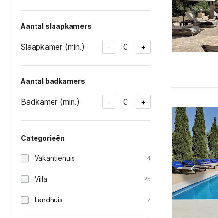
Aantal slaapkamers
Slaapkamer (min.)
0
-
+
Aantal badkamers
Badkamer (min.)
0
-
+
Categorieën
Vakantiehuis
4
Villa
25
Landhuis
7