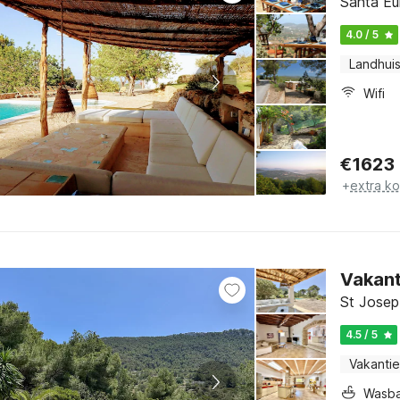
Santa Eul
4.0 / 5
Landhui
Wifi
€
1623
+
extra k
Vakant
St Josep 
4.5 / 5
Vakantie
Wasb