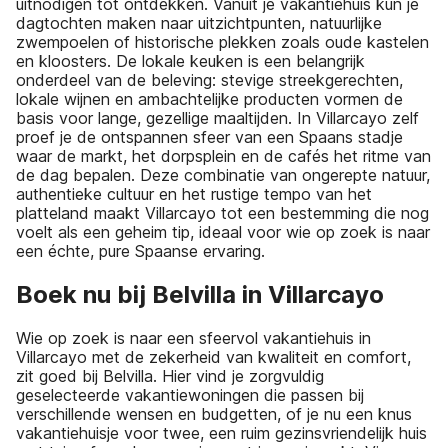
uitnodigen tot ontdekken. Vanuit je vakantiehuis kun je
dagtochten maken naar uitzichtpunten, natuurlijke
zwempoelen of historische plekken zoals oude kastelen
en kloosters. De lokale keuken is een belangrijk
onderdeel van de beleving: stevige streekgerechten,
lokale wijnen en ambachtelijke producten vormen de
basis voor lange, gezellige maaltijden. In Villarcayo zelf
proef je de ontspannen sfeer van een Spaans stadje
waar de markt, het dorpsplein en de cafés het ritme van
de dag bepalen. Deze combinatie van ongerepte natuur,
authentieke cultuur en het rustige tempo van het
platteland maakt Villarcayo tot een bestemming die nog
voelt als een geheim tip, ideaal voor wie op zoek is naar
een échte, pure Spaanse ervaring.
Boek nu bij Belvilla in Villarcayo
Wie op zoek is naar een sfeervol vakantiehuis in
Villarcayo met de zekerheid van kwaliteit en comfort,
zit goed bij Belvilla. Hier vind je zorgvuldig
geselecteerde vakantiewoningen die passen bij
verschillende wensen en budgetten, of je nu een knus
vakantiehuisje voor twee, een ruim gezinsvriendelijk huis