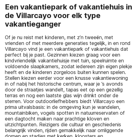
Een vakantiepark of vakantiehuis in
de Villarcayo voor elk type
vakantieganger
Of je nu reist met kinderen, met z’n tweeën, met
vrienden of met meerdere generaties tegelijk, in en rond
Villarcayo vind je een vakantiepark of vakantiehuis dat
perfect bij je past. Gezinnen kiezen graag voor een
kindvriendelijk vakantiehuisje met tuin, speelruimte en
voldoende slaapkamers, zodat iedereen zijn eigen plekje
heeft en de kinderen zorgeloos buiten kunnen spelen.
Stellen kiezen eerder voor een knusse vakantiewoning
in of nabij het historische centrum, waar je ’s avonds
door de straatjes wandelt, tapas eet op een gezellig
terras en nog een laatste glas wijn drinkt onder de
sterren. Voor outdoorliefhebbers biedt Villarcayo een
prima uitvalsbasis: in de omgeving kun je wandelen,
mountainbiken, vogels spotten in natuurreservaten of
een dagtocht maken naar prachtige kloven en
uitzichtpunten. Reizigers die cultuur en geschiedenis
belangrijk vinden, rijden gemakkelijk naar omliggende
dorpen en stadjes met kerken, kloosters en