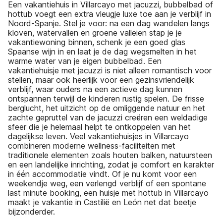
Een vakantiehuis in Villarcayo met jacuzzi, bubbelbad of
hottub voegt een extra vleugje luxe toe aan je verblijf in
Noord-Spanje. Stel je voor: na een dag wandelen langs
kloven, watervallen en groene valleien stap je je
vakantiewoning binnen, schenk je een goed glas
Spaanse wijn in en laat je de dag wegsmelten in het
warme water van je eigen bubbelbad. Een
vakantiehuisje met jacuzzi is niet alleen romantisch voor
stellen, maar ook heerlijk voor een gezinsvriendelijk
verblijf, waar ouders na een actieve dag kunnen
ontspannen terwijl de kinderen rustig spelen. De frisse
berglucht, het uitzicht op de omliggende natuur en het
zachte gepruttel van de jacuzzi creëren een weldadige
sfeer die je helemaal helpt te ontkoppelen van het
dagelijkse leven. Veel vakantiehuisjes in Villarcayo
combineren moderne wellness-faciliteiten met
traditionele elementen zoals houten balken, natuursteen
en een landelijke inrichting, zodat je comfort en karakter
in één accommodatie vindt. Of je nu komt voor een
weekendje weg, een verlengd verblijf of een spontane
last minute booking, een huisje met hottub in Villarcayo
maakt je vakantie in Castilië en León net dat beetje
bijzonderder.