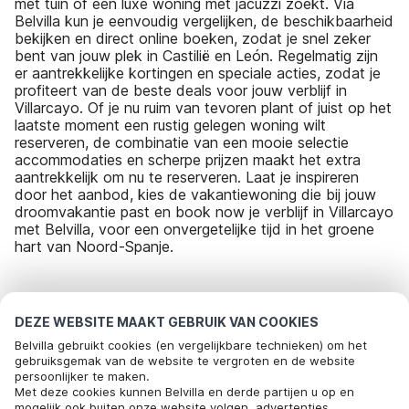
met tuin of een luxe woning met jacuzzi zoekt. Via
Belvilla kun je eenvoudig vergelijken, de beschikbaarheid
bekijken en direct online boeken, zodat je snel zeker
bent van jouw plek in Castilië en León. Regelmatig zijn
er aantrekkelijke kortingen en speciale acties, zodat je
profiteert van de beste deals voor jouw verblijf in
Villarcayo. Of je nu ruim van tevoren plant of juist op het
laatste moment een rustig gelegen woning wilt
reserveren, de combinatie van een mooie selectie
accommodaties en scherpe prijzen maakt het extra
aantrekkelijk om nu te reserveren. Laat je inspireren
door het aanbod, kies de vakantiewoning die bij jouw
droomvakantie past en book now je verblijf in Villarcayo
met Belvilla, voor een onvergetelijke tijd in het groene
hart van Noord-Spanje.
Meest populaire bestemmingen voor
DEZE WEBSITE MAAKT GEBRUIK VAN COOKIES
vakantie
Belvilla gebruikt cookies (en vergelijkbare technieken) om het
gebruiksgemak van de website te vergroten en de website
persoonlijker te maken.
Top steden met top voorzieningen voor vakantie
Bel om te boeken
Met deze cookies kunnen Belvilla en derde partijen u op en
mogelijk ook buiten onze website volgen, advertenties
Vakantie met hond - Huisdiervriendelijke vakantiehuizen wulften-am-