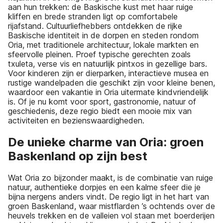
aan hun trekken: de Baskische kust met haar ruige
kliffen en brede stranden ligt op comfortabele
rijafstand. Cultuurliefhebbers ontdekken de rijke
Baskische identiteit in de dorpen en steden rondom
Oria, met traditionele architectuur, lokale markten en
sfeervolle pleinen. Proef typische gerechten zoals
txuleta, verse vis en natuurlijk pintxos in gezellige bars.
Voor kinderen zijn er dierparken, interactieve musea en
rustige wandelpaden die geschikt zijn voor kleine benen,
waardoor een vakantie in Oria uitermate kindvriendelijk
is. Of je nu komt voor sport, gastronomie, natuur of
geschiedenis, deze regio biedt een mooie mix van
activiteiten en bezienswaardigheden.
De unieke charme van Oria: groen
Baskenland op zijn best
Wat Oria zo bijzonder maakt, is de combinatie van ruige
natuur, authentieke dorpjes en een kalme sfeer die je
bijna nergens anders vindt. De regio ligt in het hart van
groen Baskenland, waar mistflarden ’s ochtends over de
heuvels trekken en de valleien vol staan met boerderijen