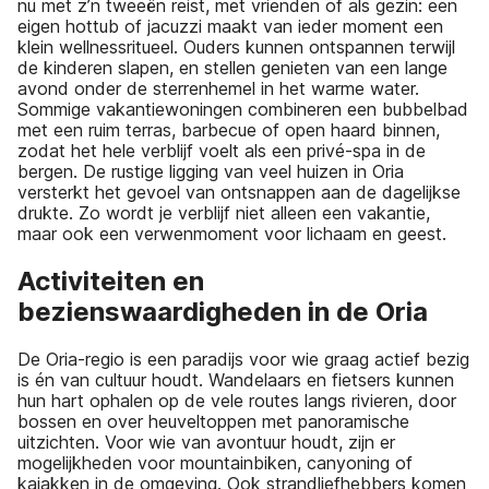
nu met z’n tweeën reist, met vrienden of als gezin: een
eigen hottub of jacuzzi maakt van ieder moment een
klein wellnessritueel. Ouders kunnen ontspannen terwijl
de kinderen slapen, en stellen genieten van een lange
avond onder de sterrenhemel in het warme water.
Sommige vakantiewoningen combineren een bubbelbad
met een ruim terras, barbecue of open haard binnen,
zodat het hele verblijf voelt als een privé-spa in de
bergen. De rustige ligging van veel huizen in Oria
versterkt het gevoel van ontsnappen aan de dagelijkse
drukte. Zo wordt je verblijf niet alleen een vakantie,
maar ook een verwenmoment voor lichaam en geest.
Activiteiten en
bezienswaardigheden in de Oria
De Oria-regio is een paradijs voor wie graag actief bezig
is én van cultuur houdt. Wandelaars en fietsers kunnen
hun hart ophalen op de vele routes langs rivieren, door
bossen en over heuveltoppen met panoramische
uitzichten. Voor wie van avontuur houdt, zijn er
mogelijkheden voor mountainbiken, canyoning of
kajakken in de omgeving. Ook strandliefhebbers komen