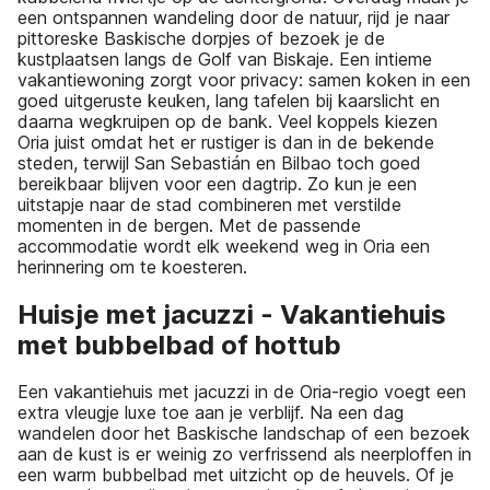
een ontspannen wandeling door de natuur, rijd je naar
pittoreske Baskische dorpjes of bezoek je de
kustplaatsen langs de Golf van Biskaje. Een intieme
vakantiewoning zorgt voor privacy: samen koken in een
goed uitgeruste keuken, lang tafelen bij kaarslicht en
daarna wegkruipen op de bank. Veel koppels kiezen
Oria juist omdat het er rustiger is dan in de bekende
steden, terwijl San Sebastián en Bilbao toch goed
bereikbaar blijven voor een dagtrip. Zo kun je een
uitstapje naar de stad combineren met verstilde
momenten in de bergen. Met de passende
accommodatie wordt elk weekend weg in Oria een
herinnering om te koesteren.
Huisje met jacuzzi - Vakantiehuis
met bubbelbad of hottub
Een vakantiehuis met jacuzzi in de Oria-regio voegt een
extra vleugje luxe toe aan je verblijf. Na een dag
wandelen door het Baskische landschap of een bezoek
aan de kust is er weinig zo verfrissend als neerploffen in
een warm bubbelbad met uitzicht op de heuvels. Of je