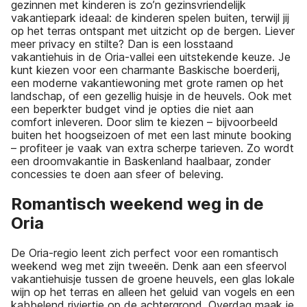
gezinnen met kinderen is zo’n gezinsvriendelijk
vakantiepark ideaal: de kinderen spelen buiten, terwijl jij
op het terras ontspant met uitzicht op de bergen. Liever
meer privacy en stilte? Dan is een losstaand
vakantiehuis in de Oria-vallei een uitstekende keuze. Je
kunt kiezen voor een charmante Baskische boerderij,
een moderne vakantiewoning met grote ramen op het
landschap, of een gezellig huisje in de heuvels. Ook met
een beperkter budget vind je opties die niet aan
comfort inleveren. Door slim te kiezen – bijvoorbeeld
buiten het hoogseizoen of met een last minute booking
– profiteer je vaak van extra scherpe tarieven. Zo wordt
een droomvakantie in Baskenland haalbaar, zonder
concessies te doen aan sfeer of beleving.
Romantisch weekend weg in de
Oria
De Oria-regio leent zich perfect voor een romantisch
weekend weg met zijn tweeën. Denk aan een sfeervol
vakantiehuisje tussen de groene heuvels, een glas lokale
wijn op het terras en alleen het geluid van vogels en een
kabbelend riviertje op de achtergrond. Overdag maak je