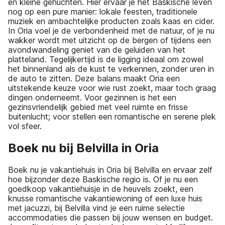
en kleine gehuchten. Hier ervaar je het Baskische leven
nog op een pure manier: lokale feesten, traditionele
muziek en ambachtelijke producten zoals kaas en cider.
In Oria voel je de verbondenheid met de natuur, of je nu
wakker wordt met uitzicht op de bergen of tijdens een
avondwandeling geniet van de geluiden van het
platteland. Tegelijkertijd is de ligging ideaal om zowel
het binnenland als de kust te verkennen, zonder uren in
de auto te zitten. Deze balans maakt Oria een
uitstekende keuze voor wie rust zoekt, maar toch graag
dingen onderneemt. Voor gezinnen is het een
gezinsvriendelijk gebied met veel ruimte en frisse
buitenlucht; voor stellen een romantische en serene plek
vol sfeer.
Boek nu bij Belvilla in Oria
Boek nu je vakantiehuis in Oria bij Belvilla en ervaar zelf
hoe bijzonder deze Baskische regio is. Of je nu een
goedkoop vakantiehuisje in de heuvels zoekt, een
knusse romantische vakantiewoning of een luxe huis
met jacuzzi, bij Belvilla vind je een ruime selectie
accommodaties die passen bij jouw wensen en budget.