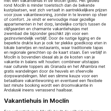
met een vakantiehuis in de Moclín goed. Het gebied
rond Moclín is minder toeristisch dan de bekende
kustplaatsen, wat zich vertaalt in aantrekkelijkere prijzen
voor jouw vakantiewoning, zonder in te leveren op sfeer
of comfort. Je vindt er eenvoudige maar gezellige
appartementen in het dorp, landelijke cortijo’s tussen de
olijfgaarden en charmante vakantiehuisjes met
zwembad die bijzonder geschikt zijn voor een
gezinsvriendelijk verblijf. Door de rustige ligging en de
beperkte drukte kun je ook ter plekke goedkoop eten in
lokale barretjes en restaurants, waar traditionele tapas
en regionale gerechten op de kaart staan. Een verblijf in
Moclín is bovendien ideaal als je de kosten van je
vakantie in balans wilt houden: combineer uitstapjes
naar culturele toppers als Granada en het Alhambra met
gratis wandelingen door de heuvels en sfeervolle
dorpswandelingen. Met een slimme keuze voor een
betaalbare vakantiewoning en eventueel een flexibele
last minute booking wordt een droomvakantie in
Andalusië ineens verrassend haalbaar.
Vakantiehuis in Moclín