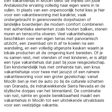
Een vakantiehuis in Moclín biedt de vrijheid om jouw
Andalusische ervaring volledig naar eigen wens in te
vullen. In plaats van een onpersoonlijk hotel kies je hier
voor een vakantiewoning met karakter, vaak
ondergebracht in gerenoveerde dorpshuizen of
landelijke boerderijen die modern comfort combineren
met authentieke elementen zoals houten balken, stenen
muren en terracotta vloeren. Veel vakantiehuisjes
beschikken over een eigen terras met panoramisch
uitzicht, een zwembad om in af te koelen na een
wandeling, en een volledig uitgeruste keuken waarin je
lokale producten uit de omgeving kunt bereiden. Of je
nu samen reist, met vrienden of met kinderen, er is altijd
een type vakantiehuis dat past bij jouw reisgezelschap.
Een kindvriendelijk huis met omheinde tuin, een knus
vakantiehuisje voor twee met jacuzzi of een ruimere
vakantiewoning voor een groter gezelschap: vanuit
Moclín ben je met de auto zo bij de culturele schatten
van Granada, de indrukwekkende Sierra Nevada en de
idyllische dorpjes van het binnenland. De combinatie
van rust, ruimte en goede bereikbaarheid maakt een
vakantiehuis in Moclín tot een uitstekende uitvalsbasis
voor een veelzijdige vakantie.