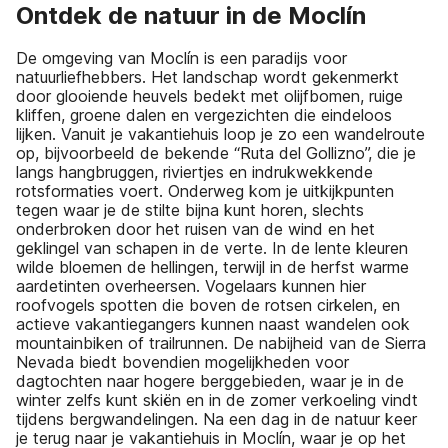
Ontdek de natuur in de Moclín
De omgeving van Moclín is een paradijs voor
natuurliefhebbers. Het landschap wordt gekenmerkt
door glooiende heuvels bedekt met olijfbomen, ruige
kliffen, groene dalen en vergezichten die eindeloos
lijken. Vanuit je vakantiehuis loop je zo een wandelroute
op, bijvoorbeeld de bekende “Ruta del Gollizno”, die je
langs hangbruggen, riviertjes en indrukwekkende
rotsformaties voert. Onderweg kom je uitkijkpunten
tegen waar je de stilte bijna kunt horen, slechts
onderbroken door het ruisen van de wind en het
geklingel van schapen in de verte. In de lente kleuren
wilde bloemen de hellingen, terwijl in de herfst warme
aardetinten overheersen. Vogelaars kunnen hier
roofvogels spotten die boven de rotsen cirkelen, en
actieve vakantiegangers kunnen naast wandelen ook
mountainbiken of trailrunnen. De nabijheid van de Sierra
Nevada biedt bovendien mogelijkheden voor
dagtochten naar hogere berggebieden, waar je in de
winter zelfs kunt skiën en in de zomer verkoeling vindt
tijdens bergwandelingen. Na een dag in de natuur keer
je terug naar je vakantiehuis in Moclín, waar je op het