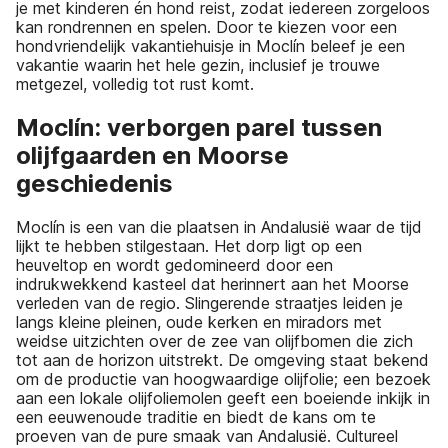
je met kinderen én hond reist, zodat iedereen zorgeloos
kan rondrennen en spelen. Door te kiezen voor een
hondvriendelijk vakantiehuisje in Moclín beleef je een
vakantie waarin het hele gezin, inclusief je trouwe
metgezel, volledig tot rust komt.
Moclín: verborgen parel tussen
olijfgaarden en Moorse
geschiedenis
Moclín is een van die plaatsen in Andalusië waar de tijd
lijkt te hebben stilgestaan. Het dorp ligt op een
heuveltop en wordt gedomineerd door een
indrukwekkend kasteel dat herinnert aan het Moorse
verleden van de regio. Slingerende straatjes leiden je
langs kleine pleinen, oude kerken en miradors met
weidse uitzichten over de zee van olijfbomen die zich
tot aan de horizon uitstrekt. De omgeving staat bekend
om de productie van hoogwaardige olijfolie; een bezoek
aan een lokale olijfoliemolen geeft een boeiende inkijk in
een eeuwenoude traditie en biedt de kans om te
proeven van de pure smaak van Andalusië. Cultureel