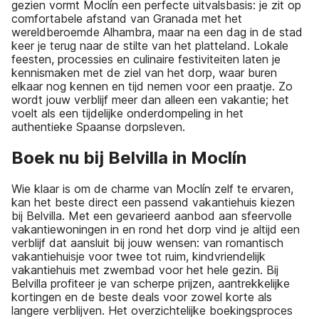
gezien vormt Moclín een perfecte uitvalsbasis: je zit op
comfortabele afstand van Granada met het
wereldberoemde Alhambra, maar na een dag in de stad
keer je terug naar de stilte van het platteland. Lokale
feesten, processies en culinaire festiviteiten laten je
kennismaken met de ziel van het dorp, waar buren
elkaar nog kennen en tijd nemen voor een praatje. Zo
wordt jouw verblijf meer dan alleen een vakantie; het
voelt als een tijdelijke onderdompeling in het
authentieke Spaanse dorpsleven.
Boek nu bij Belvilla in Moclín
Wie klaar is om de charme van Moclín zelf te ervaren,
kan het beste direct een passend vakantiehuis kiezen
bij Belvilla. Met een gevarieerd aanbod aan sfeervolle
vakantiewoningen in en rond het dorp vind je altijd een
verblijf dat aansluit bij jouw wensen: van romantisch
vakantiehuisje voor twee tot ruim, kindvriendelijk
vakantiehuis met zwembad voor het hele gezin. Bij
Belvilla profiteer je van scherpe prijzen, aantrekkelijke
kortingen en de beste deals voor zowel korte als
langere verblijven. Het overzichtelijke boekingsproces