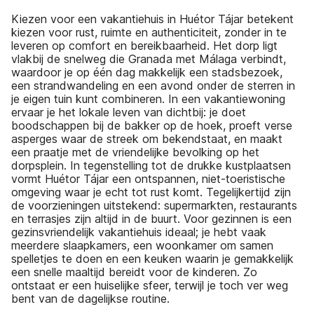
Kiezen voor een vakantiehuis in Huétor Tájar betekent
kiezen voor rust, ruimte en authenticiteit, zonder in te
leveren op comfort en bereikbaarheid. Het dorp ligt
vlakbij de snelweg die Granada met Málaga verbindt,
waardoor je op één dag makkelijk een stadsbezoek,
een strandwandeling en een avond onder de sterren in
je eigen tuin kunt combineren. In een vakantiewoning
ervaar je het lokale leven van dichtbij: je doet
boodschappen bij de bakker op de hoek, proeft verse
asperges waar de streek om bekendstaat, en maakt
een praatje met de vriendelijke bevolking op het
dorpsplein. In tegenstelling tot de drukke kustplaatsen
vormt Huétor Tájar een ontspannen, niet-toeristische
omgeving waar je echt tot rust komt. Tegelijkertijd zijn
de voorzieningen uitstekend: supermarkten, restaurants
en terrasjes zijn altijd in de buurt. Voor gezinnen is een
gezinsvriendelijk vakantiehuis ideaal; je hebt vaak
meerdere slaapkamers, een woonkamer om samen
spelletjes te doen en een keuken waarin je gemakkelijk
een snelle maaltijd bereidt voor de kinderen. Zo
ontstaat er een huiselijke sfeer, terwijl je toch ver weg
bent van de dagelijkse routine.