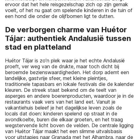
ervoor dat het hele reisgezelschap zich op zijn gemak
voelt, of het nu gaat om spelende kinderen in de tuin of
een hond die onder de olijfbomen ligt te dutten.
De verborgen charme van Huétor
Tájar: authentiek Andalusië tussen
stad en platteland
Huétor Tájar is zo’n plek waar je het echte Andalusië
proeft, ver weg van de drukte, maar toch dicht bij
beroemde bezienswaardigheden. Het dorp ademt een
landelijke, gastvrije sfeer, met kleine pleintjes,
traditionele tapasbars en lokale festivals die de kalender
kleuren. De streek staat bekend om de teelt van
asperges en andere boerenproducten, waardoor je in de
restaurants vaak vers van het land eet. Vanuit je
vakantiehuis beleef je het dagelijkse leven zoals de
locals dat doen: kinderen spelend op straat in de
avondkoelte, buren die elkaar groeten, en het traag
wegstervende licht boven de velden. De centrale ligging
van Huétor Tájar maakt het een slimme uitvalsbasis
voor uitstapjes naar Granada met het Alhambra, naar de