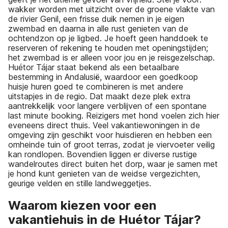
wakker worden met uitzicht over de groene vlakte van
de rivier Genil, een frisse duik nemen in je eigen
zwembad en daarna in alle rust genieten van de
ochtendzon op je ligbed. Je hoeft geen handdoek te
reserveren of rekening te houden met openingstijden;
het zwembad is er alleen voor jou en je reisgezelschap.
Huétor Tájar staat bekend als een betaalbare
bestemming in Andalusië, waardoor een goedkoop
huisje huren goed te combineren is met andere
uitstapjes in de regio. Dat maakt deze plek extra
aantrekkelijk voor langere verblijven of een spontane
last minute booking. Reizigers met hond voelen zich hier
eveneens direct thuis. Veel vakantiewoningen in de
omgeving zijn geschikt voor huisdieren en hebben een
omheinde tuin of groot terras, zodat je viervoeter veilig
kan rondlopen. Bovendien liggen er diverse rustige
wandelroutes direct buiten het dorp, waar je samen met
je hond kunt genieten van de weidse vergezichten,
geurige velden en stille landweggetjes.
Waarom kiezen voor een
vakantiehuis in de Huétor Tájar?