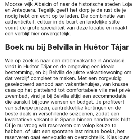
Moorse wijk Albaicín of naar de historische steden Loja
en Antequera. Tegelijk geeft het dorp je de rust die je
nodig hebt om echt op te laden. Die combinatie van
authenticiteit, cultuur in de buurt en landelijke stilte
vormt de grote specialiteit van deze locatie en maakt
een verblijf hier onvergetelijk.
Boek nu bij Belvilla in Huétor Tájar
Wie op zoek is naar een droomvakantie in Andalusië,
vindt in Huétor Tájar en de omgeving een ideale
bestemming, en bij Belvilla de juiste vakantiewoning om
dat verblijf compleet te maken. Met een zorgvuldig
geselecteerd aanbod aan vakantiehuisjes, van knusse
casa op het platteland tot comfortabele villa met privé
zwembad, vind je bij Belvilla altijd een accommodatie
die aansluit bij jouw wensen en budget. Je profiteert
van scherpe prijzen, aantrekkelijke kortingen en de
beste deals in verschillende seizoenen, zodat een
kwalitatieve vakantie in Spanje binnen handbereik blijft.
Of je nu vroeg wilt reserveren om volop keuze te
hebben, of juist een spontane last minute boekt, het
reserveren gaat eenvoudig en overzichtelijk. Kies jouw