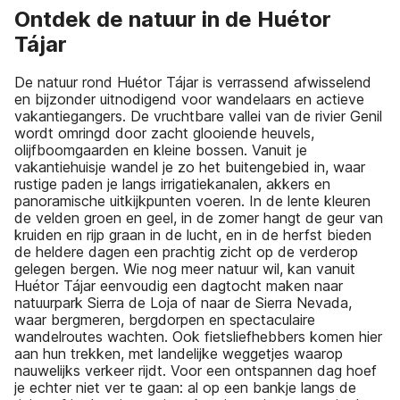
Ontdek de natuur in de Huétor
Tájar
De natuur rond Huétor Tájar is verrassend afwisselend
en bijzonder uitnodigend voor wandelaars en actieve
vakantiegangers. De vruchtbare vallei van de rivier Genil
wordt omringd door zacht glooiende heuvels,
olijfboomgaarden en kleine bossen. Vanuit je
vakantiehuisje wandel je zo het buitengebied in, waar
rustige paden je langs irrigatiekanalen, akkers en
panoramische uitkijkpunten voeren. In de lente kleuren
de velden groen en geel, in de zomer hangt de geur van
kruiden en rijp graan in de lucht, en in de herfst bieden
de heldere dagen een prachtig zicht op de verderop
gelegen bergen. Wie nog meer natuur wil, kan vanuit
Huétor Tájar eenvoudig een dagtocht maken naar
natuurpark Sierra de Loja of naar de Sierra Nevada,
waar bergmeren, bergdorpen en spectaculaire
wandelroutes wachten. Ook fietsliefhebbers komen hier
aan hun trekken, met landelijke weggetjes waarop
nauwelijks verkeer rijdt. Voor een ontspannen dag hoef
je echter niet ver te gaan: al op een bankje langs de