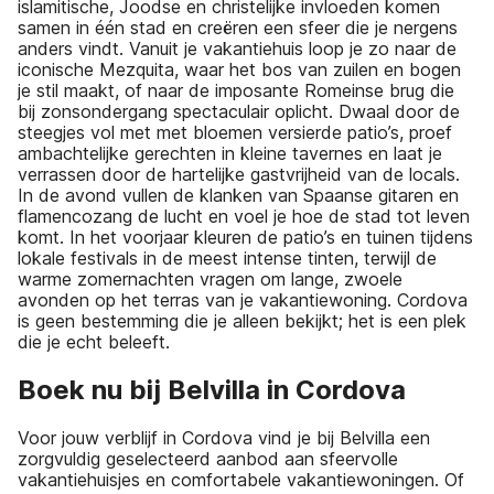
islamitische, Joodse en christelijke invloeden komen
samen in één stad en creëren een sfeer die je nergens
anders vindt. Vanuit je vakantiehuis loop je zo naar de
iconische Mezquita, waar het bos van zuilen en bogen
je stil maakt, of naar de imposante Romeinse brug die
bij zonsondergang spectaculair oplicht. Dwaal door de
steegjes vol met met bloemen versierde patio’s, proef
ambachtelijke gerechten in kleine tavernes en laat je
verrassen door de hartelijke gastvrijheid van de locals.
In de avond vullen de klanken van Spaanse gitaren en
flamencozang de lucht en voel je hoe de stad tot leven
komt. In het voorjaar kleuren de patio’s en tuinen tijdens
lokale festivals in de meest intense tinten, terwijl de
warme zomernachten vragen om lange, zwoele
avonden op het terras van je vakantiewoning. Cordova
is geen bestemming die je alleen bekijkt; het is een plek
die je echt beleeft.
Boek nu bij Belvilla in Cordova
Voor jouw verblijf in Cordova vind je bij Belvilla een
zorgvuldig geselecteerd aanbod aan sfeervolle
vakantiehuisjes en comfortabele vakantiewoningen. Of