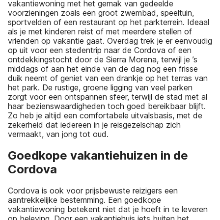
vakantiewoning met het gemak van gedeelde
voorzieningen zoals een groot zwembad, speeltuin,
sportvelden of een restaurant op het parkterrein. Ideaal
als je met kinderen reist of met meerdere stellen of
vrienden op vakantie gaat. Overdag trek je er eenvoudig
op uit voor een stedentrip naar de Cordova of een
ontdekkingstocht door de Sierra Morena, terwijl je ’s
middags of aan het einde van de dag nog een frisse
duik neemt of geniet van een drankje op het terras van
het park. De rustige, groene ligging van veel parken
zorgt voor een ontspannen sfeer, terwijl de stad met al
haar bezienswaardigheden toch goed bereikbaar blijft.
Zo heb je altijd een comfortabele uitvalsbasis, met de
zekerheid dat iedereen in je reisgezelschap zich
vermaakt, van jong tot oud.
Goedkope vakantiehuizen in de
Cordova
Cordova is ook voor prijsbewuste reizigers een
aantrekkelijke bestemming. Een goedkope
vakantiewoning betekent niet dat je hoeft in te leveren
op beleving. Door een vakantiehuis iets buiten het