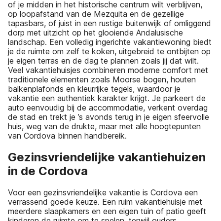
of je midden in het historische centrum wilt verblijven,
op loopafstand van de Mezquita en de gezellige
tapasbars, of juist in een rustige buitenwijk of omliggend
dorp met uitzicht op het glooiende Andalusische
landschap. Een volledig ingerichte vakantiewoning biedt
je de ruimte om zelf te koken, uitgebreid te ontbijten op
je eigen terras en de dag te plannen zoals jij dat wilt.
Veel vakantiehuisjes combineren moderne comfort met
traditionele elementen zoals Moorse bogen, houten
balkenplafonds en kleurrijke tegels, waardoor je
vakantie een authentiek karakter krijgt. Je parkeert de
auto eenvoudig bij de accommodatie, verkent overdag
de stad en trekt je ’s avonds terug in je eigen sfeervolle
huis, weg van de drukte, maar met alle hoogtepunten
van Cordova binnen handbereik.
Gezinsvriendelijke vakantiehuizen
in de Cordova
Voor een gezinsvriendelijke vakantie is Cordova een
verrassend goede keuze. Een ruim vakantiehuisje met
meerdere slaapkamers en een eigen tuin of patio geeft
kinderen de ruimte om te spelen, terwijl ouders