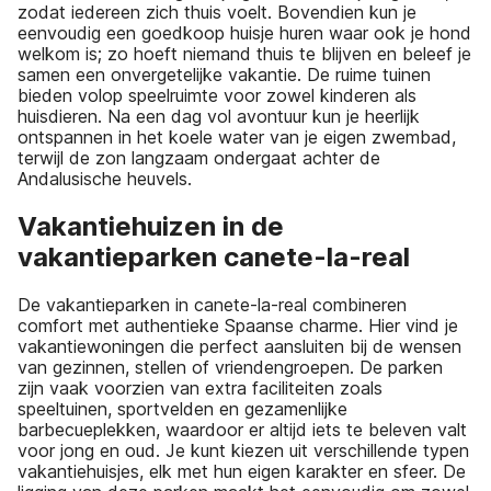
zodat iedereen zich thuis voelt. Bovendien kun je
eenvoudig een goedkoop huisje huren waar ook je hond
welkom is; zo hoeft niemand thuis te blijven en beleef je
samen een onvergetelijke vakantie. De ruime tuinen
bieden volop speelruimte voor zowel kinderen als
huisdieren. Na een dag vol avontuur kun je heerlijk
ontspannen in het koele water van je eigen zwembad,
terwijl de zon langzaam ondergaat achter de
Andalusische heuvels.
Vakantiehuizen in de
vakantieparken canete-la-real
De vakantieparken in canete-la-real combineren
comfort met authentieke Spaanse charme. Hier vind je
vakantiewoningen die perfect aansluiten bij de wensen
van gezinnen, stellen of vriendengroepen. De parken
zijn vaak voorzien van extra faciliteiten zoals
speeltuinen, sportvelden en gezamenlijke
barbecueplekken, waardoor er altijd iets te beleven valt
voor jong en oud. Je kunt kiezen uit verschillende typen
vakantiehuisjes, elk met hun eigen karakter en sfeer. De