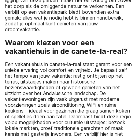
ligging van deze parken maakt het eenvoudig om zowel
het dorp als de omliggende natuur te verkennen. Een
verblijf op een vakantiepark biedt bovendien extra
gemak: alles wat je nodig hebt is binnen handbereik,
zodat je optimaal kunt genieten van jouw
droomvakantie.
Waarom kiezen voor een
vakantiehuis in de canete-la-real?
Een vakantiehuis in canete-la-real staat garant voor een
unieke ervaring vol comfort en vrijheid. Je bepaalt zelf
het tempo van jouw vakantie: rustig ontbijten op het
terras, uitstapjes maken naar historische
bezienswaardigheden of gewoon genieten van het
uitzicht over het Andalusische landschap. De
vakantiewoningen zijn vaak uitgerust met moderne
voorzieningen zoals airconditioning, WiFi en ruime
keukens – ideaal voor gezinnen die graag samen koken
of spelletjes doen aan tafel. Daarnaast biedt deze regio
volop mogelijkheden voor culturele uitstapjes; bezoek
lokale markten, proef traditionele gerechten of maak
kennis met gastvrije inwoners. Een verblijf hier is niet