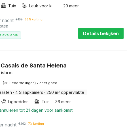
Tuin
Leuk voor kinderen
29 meer
r nacht
€
132
55% korting
osten
Details bekijken
e available
in Casais de Santa Helena
Lisbon
·
(38 Beoordelingen)
Zeer goed
Gasten
·
4 Slaapkamers
·
250 m² oppervlakte
Ligbedden
Tuin
36 meer
 annuleren tot 21 dagen voor aankomst
er nacht
€
262
7% korting