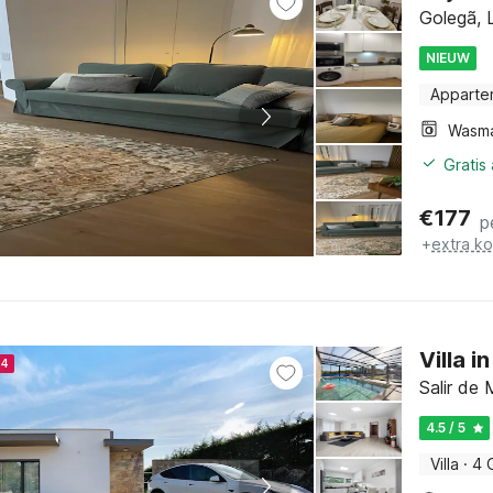
Golegã, 
NIEUW
Apparte
Wasm
Gratis
€
177
p
+
extra k
Villa 
24
Salir de
4.5 / 5
Villa
·
4 