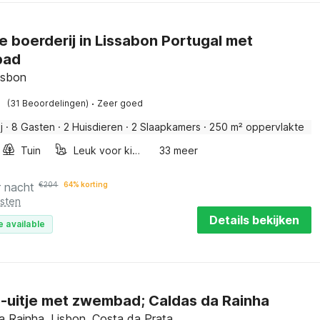
e boerderij in Lissabon Portugal met
bad
isbon
·
(31 Beoordelingen)
Zeer goed
j
·
8 Gasten
·
2 Huisdieren
·
2 Slaapkamers
·
250 m² oppervlakte
Tuin
Leuk voor kinderen
33 meer
r nacht
€
204
64% korting
osten
Details bekijken
e available
e-uitje met zwembad; Caldas da Rainha
a Rainha, Lisbon, Costa da Prata