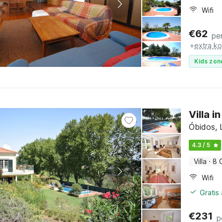
Wifi
€
62
pe
+
extra k
Kids zon
Villa 
Óbidos, 
4.3 / 5
Villa
·
8 
Wifi
Gratis
€
231
p