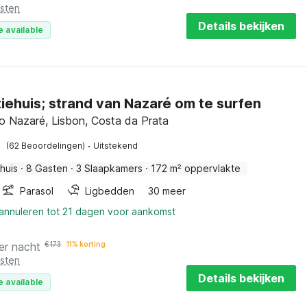
osten
Details bekijken
e available
iehuis; strand van Nazaré om te surfen
o Nazaré, Lisbon, Costa da Prata
·
(62 Beoordelingen)
Uitstekend
huis
·
8 Gasten
·
3 Slaapkamers
·
172 m² oppervlakte
Parasol
Ligbedden
30 meer
 annuleren tot 21 dagen voor aankomst
er nacht
€
173
11% korting
osten
Details bekijken
e available