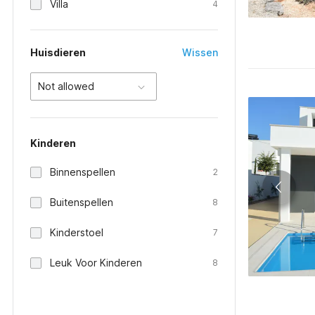
Villa
4
Huisdieren
Wissen
Not allowed
Kinderen
Binnenspellen
2
Buitenspellen
8
Kinderstoel
7
Leuk Voor Kinderen
8