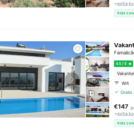
+
extra k
Kids zon
Vakant
Famalicã
4.5 / 5
Vakantie
Wifi
Gratis
€
147
p
+
extra k
Kids zon