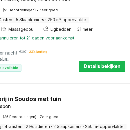
·
(51 Beoordelingen)
Zeer goed
Gasten
·
5 Slaapkamers
·
250 m² oppervlakte
Massagedouche
Ligbedden
31 meer
 annuleren tot 21 dagen voor aankomst
er nacht
€
307
23% korting
osten
Details bekijken
e available
rij in Soudos met tuin
isbon
·
(35 Beoordelingen)
Zeer goed
j
·
4 Gasten
·
2 Huisdieren
·
2 Slaapkamers
·
250 m² oppervlakte