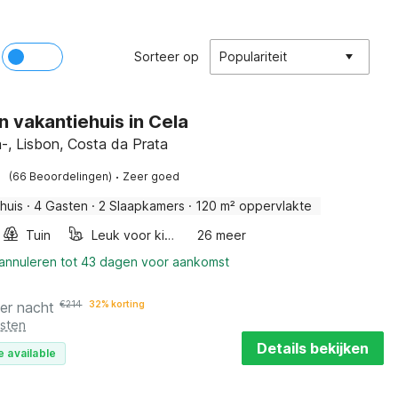
Sorteer op
Populariteit
 vakantiehuis in Cela
-, Lisbon, Costa da Prata
·
(66 Beoordelingen)
Zeer goed
huis
·
4 Gasten
·
2 Slaapkamers
·
120 m² oppervlakte
Tuin
Leuk voor kinderen
26 meer
 annuleren tot 43 dagen voor aankomst
er nacht
€
214
32% korting
osten
Details bekijken
e available