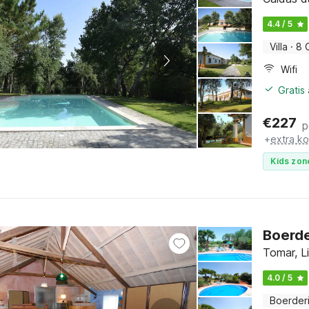
4.4 / 5
Villa
·
8 
Wifi
Gratis
€
227
p
+
extra k
Kids zon
Boerde
Tomar, L
4.0 / 5
Boerderi