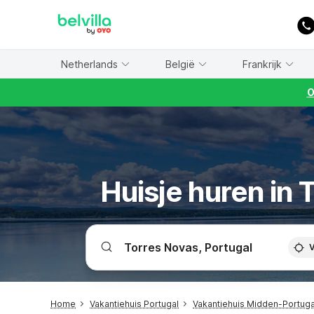
WIZARD MEMBER
Netherlands
België
Frankrijk
O
Huisje huren in 
V
Home
Vakantiehuis Portugal
Vakantiehuis Midden-Portuga