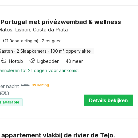
in Portugal met privézwembad & wellness
 Matos, Lisbon, Costa da Prata
·
(27 Beoordelingen)
Zeer goed
Gasten
·
2 Slaapkamers
·
100 m² oppervlakte
Hottub
Ligbedden
40 meer
 annuleren tot 21 dagen voor aankomst
per nacht
€
380
8% korting
osten
Details bekijken
e available
l appartement vlakbij de rivier de Tejo.