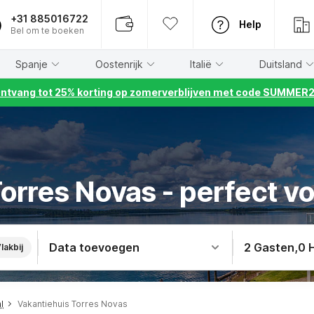
+31 885016722
Help
Bel om te boeken
Spanje
Oostenrijk
Italië
Duitsland
ntvang tot 25% korting op zomerverblijven met code SUMMER
Torres Novas - perfect v
Data toevoegen
2 Gasten
,
0 
lakbij
l
Vakantiehuis Torres Novas