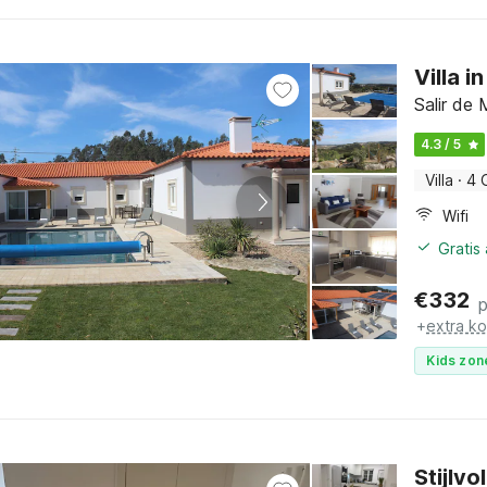
Villa 
Salir de
4.3 / 5
Villa
·
4 
Wifi
Gratis
€
332
+
extra k
Kids zon
Stijlvo