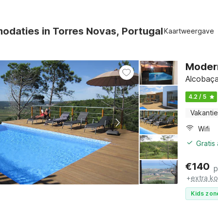
daties in Torres Novas, Portugal
Kaartweergave
Modern
Alcobaça
4.2 / 5
Vakantie
Wifi
Gratis
€
140
p
+
extra k
Kids zon