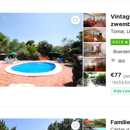
Vintag
zwem
Tomar, L
4.3 / 5
Boerderi
Wifi
€
77
pe
+
extra k
Kids zon
Famili
Caldas d