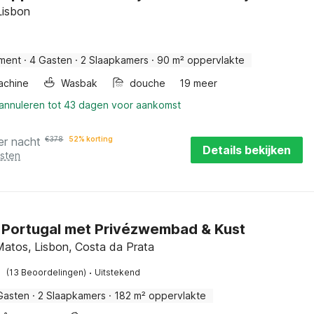
Lisbon
ment
·
4 Gasten
·
2 Slaapkamers
·
90 m² oppervlakte
achine
Wasbak
douche
19 meer
 annuleren tot 43 dagen voor aankomst
er nacht
€
378
52% korting
Details bekijken
osten
in Portugal met Privézwembad & Kust
 Matos, Lisbon, Costa da Prata
·
(13 Beoordelingen)
Uitstekend
Gasten
·
2 Slaapkamers
·
182 m² oppervlakte