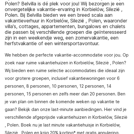
Polen? Belvilla is dé plek voor jou! Wij bezorgen je een
onvergetelijke vakantie-ervaring in Korbielów, Silezië ,
Polen. Bij Belvilla bieden we een breed scala aan
vakantieverhuur in Korbielów, Silezië , Polen, waaronder
villa's, cottages, appartementen, bungalows en chalets
die passen bij verschillende groepen die geïnteresseerd
zijn in een weekendje weg, een zomervakantie, een
herfstvakantie of een wintersportavontuur.
We hebben de perfecte vakantie-accommodatie voor jou. Op
zoek naar ruime vakantiehuizen in Korbielów, Silezië , Polen?
Wij bieden een ruime selectie accommodaties die ideaal zijn
voor grotere groepen, inclusief vakantiewoningen voor 6
personen, 8 personen, 10 personen, 12 personen, 14
personen, 15 personen en zelfs meer dan 20 personen. Ben
je van plan om binnen de komende weken op vakantie te
gaan? Bekijk dan onze last-minute aanbiedingen. Hier vind je
verschillende afgeprijsde vakantiehuizen in Korbielów, Silezië
, Polen. Boek nu je last minute vakantiehuisje in Korbielów,
Silezië , Polen en krijg 20% korting* met gratis annulering.