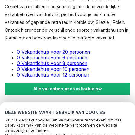
Geniet van de ultieme ontsnapping met de uitzonderlijke
vakantiehuizen van Belvilla, perfect voor je last-minute
vakanties of geplande retraites in Korbielów, Silezië , Polen.
Ontdek hieronder de verschillende soorten vakantiehuizen in
Korbielów en boek vandaag nog je perfecte vakantie!
0 Vakantiehuis voor 20 personen
0 Vakantiehuis voor 6 personen
0 Vakantiehuis voor 8 personen
0 Vakantiehuis voor 10 personen
0 Vakantiehuis voor 12 personen
Alle vakantiehuizen in Korbielów
Meest populaire bestemmingen voor
DEZE WEBSITE MAAKT GEBRUIK VAN COOKIES
vakantie
Belvilla gebruikt cookies (en vergelijkbare technieken) om het
gebruiksgemak van de website te vergroten en de website
persoonlijker te maken.
Top steden met top voorzieningen voor vakantie
Bel om te boeken