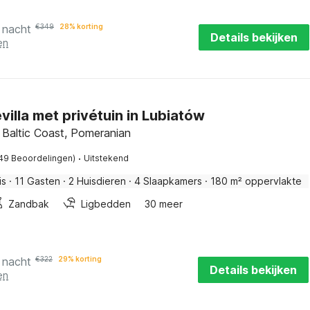
 nacht
€
349
28% korting
Details bekijken
en
villa met privétuin in Lubiatów
 Baltic Coast, Pomeranian
·
49 Beoordelingen)
Uitstekend
is
·
11 Gasten
·
2 Huisdieren
·
4 Slaapkamers
·
180 m² oppervlakte
Zandbak
Ligbedden
30 meer
 nacht
€
322
29% korting
Details bekijken
en