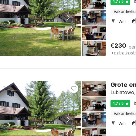
4.7 / 5
(
Vakantiehu
Wifi
€
230
per
+
extra kost
Grote en
Lubiatowo,
4.7 / 5
(
Vakantiehu
Wifi