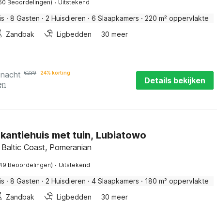
·
50 Beoordelingen)
Uitstekend
is
·
8 Gasten
·
2 Huisdieren
·
6 Slaapkamers
·
220 m² oppervlakte
Zandbak
Ligbedden
30 meer
 nacht
€
239
24% korting
Details bekijken
en
kantiehuis met tuin, Lubiatowo
 Baltic Coast, Pomeranian
·
49 Beoordelingen)
Uitstekend
is
·
8 Gasten
·
2 Huisdieren
·
4 Slaapkamers
·
180 m² oppervlakte
Zandbak
Ligbedden
30 meer