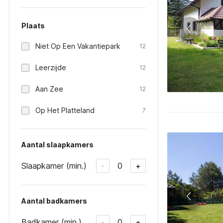
Plaats
Niet Op Een Vakantiepark
12
Leerzijde
12
Aan Zee
12
Op Het Platteland
7
Aantal slaapkamers
Slaapkamer (min.)
0
-
+
Aantal badkamers
Badkamer (min.)
0
-
+