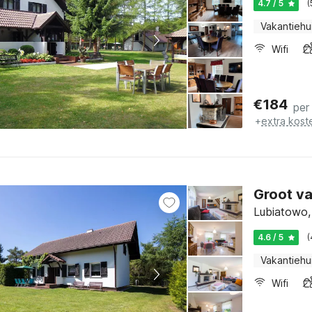
4.7 / 5
(
Vakantiehu
Wifi
€
184
per
+
extra kost
Groot va
Lubiatowo,
4.6 / 5
(
Vakantiehu
Wifi