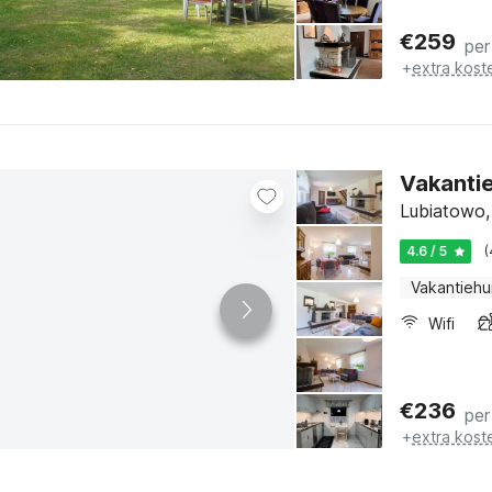
€
259
per
+
extra kost
Vakantie
Lubiatowo,
4.6 / 5
(
Vakantiehu
Wifi
€
236
per
+
extra kost