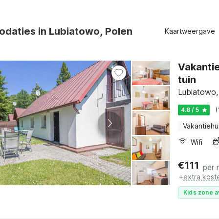
daties in Lubiatowo, Polen
Kaartweergave
Vakantie
tuin
Lubiatowo,
4.8 / 5
(
Vakantiehu
Wifi
€
111
per 
+
extra kost
Kids zone a