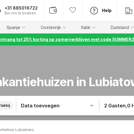
+31 885016722
Help
Bel om te boeken
Spanje
Oostenrijk
Italië
Duitsland
ntvang tot 25% korting op zomerverblijven met code SUMMER
kantiehuizen in Lubiat
Data toevoegen
2 Gasten
,
0 
lakbij
ntiehuis Lubiatowo