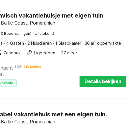
visch vakantiehuisje met eigen tuin
 Baltic Coast, Pomeranian
·
10 Beoordelingen)
Uitstekend
is
·
4 Gasten
·
2 Huisdieren
·
1 Slaapkamer
·
36 m² oppervlakte
Zandbak
Ligbedden
27 meer
 nacht
€
125
14% korting
en
Details bekijken
vailable
bel vakantiehuis met een eigen tuin.
 Baltic Coast, Pomeranian