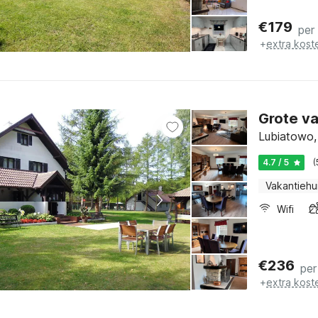
€
179
per
+
extra kost
Grote va
Lubiatowo,
4.7 / 5
(
Vakantiehu
Wifi
€
236
per
+
extra kost