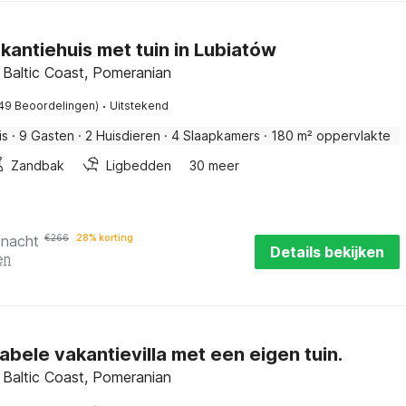
kantiehuis met tuin in Lubiatów
 Baltic Coast, Pomeranian
·
49 Beoordelingen)
Uitstekend
is
·
9 Gasten
·
2 Huisdieren
·
4 Slaapkamers
·
180 m² oppervlakte
Zandbak
Ligbedden
30 meer
 nacht
€
266
28% korting
Details bekijken
en
bele vakantievilla met een eigen tuin.
 Baltic Coast, Pomeranian