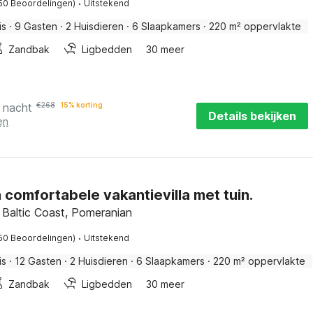
·
50 Beoordelingen)
Uitstekend
is
·
9 Gasten
·
2 Huisdieren
·
6 Slaapkamers
·
220 m² oppervlakte
Zandbak
Ligbedden
30 meer
 nacht
€
268
15% korting
Details bekijken
en
 comfortabele vakantievilla met tuin.
 Baltic Coast, Pomeranian
·
50 Beoordelingen)
Uitstekend
is
·
12 Gasten
·
2 Huisdieren
·
6 Slaapkamers
·
220 m² oppervlakte
Zandbak
Ligbedden
30 meer