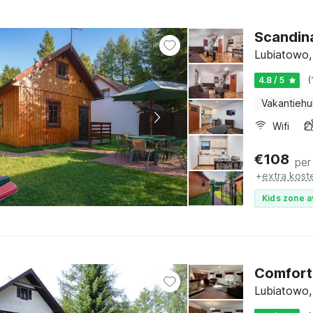
Scandina
Lubiatowo,
4.8 / 5
(
Vakantiehu
Wifi
€
108
per
+
extra kost
Kids zone a
Comforta
Lubiatowo,