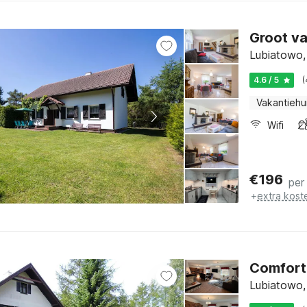
Groot va
Lubiatowo,
4.6 / 5
(
Vakantiehu
Wifi
€
196
per
+
extra kost
Comforta
Lubiatowo,