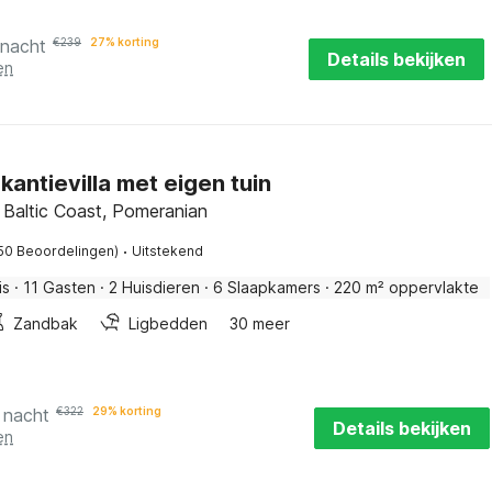
 nacht
€
239
27% korting
Details bekijken
en
kantievilla met eigen tuin
 Baltic Coast, Pomeranian
·
50 Beoordelingen)
Uitstekend
is
·
11 Gasten
·
2 Huisdieren
·
6 Slaapkamers
·
220 m² oppervlakte
Zandbak
Ligbedden
30 meer
 nacht
€
322
29% korting
Details bekijken
en