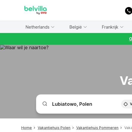
WIZARD MEMBER
Netherlands
België
Frankrijk
O
Va
V
Home
Vakantiehuis Polen
Vakantiehuis Pommeren
Vaka