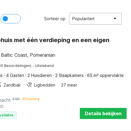
Sorteer op
Populariteit
huis met één verdieping en een eigen
 Baltic Coast, Pomeranian
·
10 Beoordelingen)
Uitstekend
is
·
4 Gasten
·
2 Huisdieren
·
2 Slaapkamers
·
65 m² oppervlakte
Zandbak
Ligbedden
27 meer
nacht
€
183
41% korting
en
Details bekijken
vailable