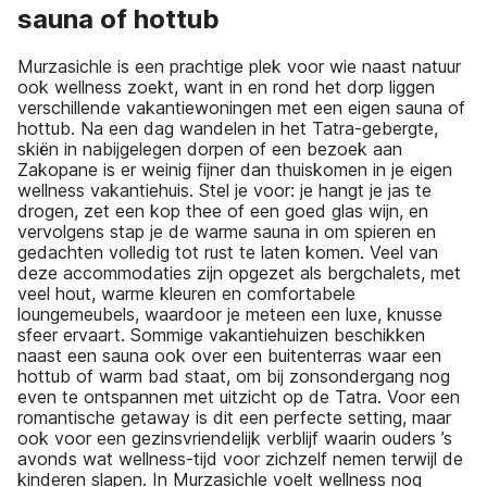
sauna of hottub
Murzasichle is een prachtige plek voor wie naast natuur
ook wellness zoekt, want in en rond het dorp liggen
verschillende vakantiewoningen met een eigen sauna of
hottub. Na een dag wandelen in het Tatra-gebergte,
skiën in nabijgelegen dorpen of een bezoek aan
Zakopane is er weinig fijner dan thuiskomen in je eigen
wellness vakantiehuis. Stel je voor: je hangt je jas te
drogen, zet een kop thee of een goed glas wijn, en
vervolgens stap je de warme sauna in om spieren en
gedachten volledig tot rust te laten komen. Veel van
deze accommodaties zijn opgezet als bergchalets, met
veel hout, warme kleuren en comfortabele
loungemeubels, waardoor je meteen een luxe, knusse
sfeer ervaart. Sommige vakantiehuizen beschikken
naast een sauna ook over een buitenterras waar een
hottub of warm bad staat, om bij zonsondergang nog
even te ontspannen met uitzicht op de Tatra. Voor een
romantische getaway is dit een perfecte setting, maar
ook voor een gezinsvriendelijk verblijf waarin ouders ’s
avonds wat wellness-tijd voor zichzelf nemen terwijl de
kinderen slapen. In Murzasichle voelt wellness nog