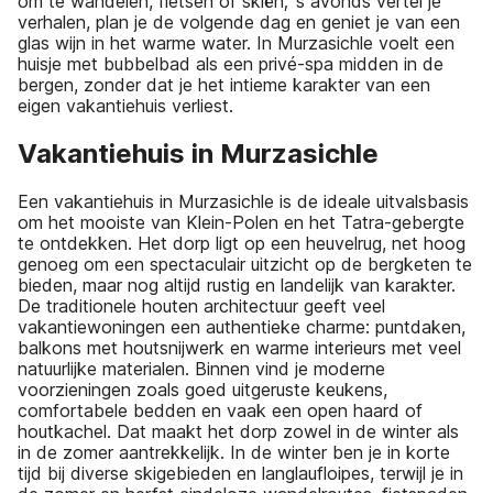
om te wandelen, fietsen of skiën; ’s avonds vertel je
verhalen, plan je de volgende dag en geniet je van een
glas wijn in het warme water. In Murzasichle voelt een
huisje met bubbelbad als een privé-spa midden in de
bergen, zonder dat je het intieme karakter van een
eigen vakantiehuis verliest.
Vakantiehuis in Murzasichle
Een vakantiehuis in Murzasichle is de ideale uitvalsbasis
om het mooiste van Klein-Polen en het Tatra-gebergte
te ontdekken. Het dorp ligt op een heuvelrug, net hoog
genoeg om een spectaculair uitzicht op de bergketen te
bieden, maar nog altijd rustig en landelijk van karakter.
De traditionele houten architectuur geeft veel
vakantiewoningen een authentieke charme: puntdaken,
balkons met houtsnijwerk en warme interieurs met veel
natuurlijke materialen. Binnen vind je moderne
voorzieningen zoals goed uitgeruste keukens,
comfortabele bedden en vaak een open haard of
houtkachel. Dat maakt het dorp zowel in de winter als
in de zomer aantrekkelijk. In de winter ben je in korte
tijd bij diverse skigebieden en langlaufloipes, terwijl je in