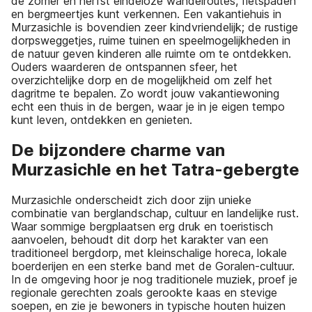
de zomer en herfst eindeloze wandelroutes, fietspaden
en bergmeertjes kunt verkennen. Een vakantiehuis in
Murzasichle is bovendien zeer kindvriendelijk; de rustige
dorpsweggetjes, ruime tuinen en speelmogelijkheden in
de natuur geven kinderen alle ruimte om te ontdekken.
Ouders waarderen de ontspannen sfeer, het
overzichtelijke dorp en de mogelijkheid om zelf het
dagritme te bepalen. Zo wordt jouw vakantiewoning
echt een thuis in de bergen, waar je in je eigen tempo
kunt leven, ontdekken en genieten.
De bijzondere charme van
Murzasichle en het Tatra-gebergte
Murzasichle onderscheidt zich door zijn unieke
combinatie van berglandschap, cultuur en landelijke rust.
Waar sommige bergplaatsen erg druk en toeristisch
aanvoelen, behoudt dit dorp het karakter van een
traditioneel bergdorp, met kleinschalige horeca, lokale
boerderijen en een sterke band met de Goralen-cultuur.
In de omgeving hoor je nog traditionele muziek, proef je
regionale gerechten zoals gerookte kaas en stevige
soepen, en zie je bewoners in typische houten huizen