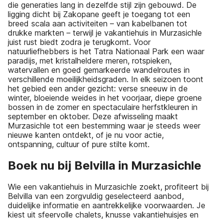
die generaties lang in dezelfde stijl zijn gebouwd. De
ligging dicht bij Zakopane geeft je toegang tot een
breed scala aan activiteiten – van kabelbanen tot
drukke markten – terwijl je vakantiehuis in Murzasichle
juist rust biedt zodra je terugkomt. Voor
natuurliefhebbers is het Tatra Nationaal Park een waar
paradijs, met kristalheldere meren, rotspieken,
watervallen en goed gemarkeerde wandelroutes in
verschillende moeilijkheidsgraden. In elk seizoen toont
het gebied een ander gezicht: verse sneeuw in de
winter, bloeiende weides in het voorjaar, diepe groene
bossen in de zomer en spectaculaire herfstkleuren in
september en oktober. Deze afwisseling maakt
Murzasichle tot een bestemming waar je steeds weer
nieuwe kanten ontdekt, of je nu voor actie,
ontspanning, cultuur of pure stilte komt.
Boek nu bij Belvilla in Murzasichle
Wie een vakantiehuis in Murzasichle zoekt, profiteert bij
Belvilla van een zorgvuldig geselecteerd aanbod,
duidelijke informatie en aantrekkelijke voorwaarden. Je
kiest uit sfeervolle chalets, knusse vakantiehuisjes en