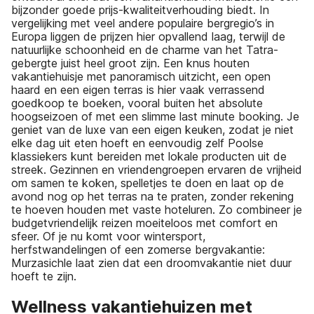
bijzonder goede prijs-kwaliteitverhouding biedt. In
vergelijking met veel andere populaire bergregio’s in
Europa liggen de prijzen hier opvallend laag, terwijl de
natuurlijke schoonheid en de charme van het Tatra-
gebergte juist heel groot zijn. Een knus houten
vakantiehuisje met panoramisch uitzicht, een open
haard en een eigen terras is hier vaak verrassend
goedkoop te boeken, vooral buiten het absolute
hoogseizoen of met een slimme last minute booking. Je
geniet van de luxe van een eigen keuken, zodat je niet
elke dag uit eten hoeft en eenvoudig zelf Poolse
klassiekers kunt bereiden met lokale producten uit de
streek. Gezinnen en vriendengroepen ervaren de vrijheid
om samen te koken, spelletjes te doen en laat op de
avond nog op het terras na te praten, zonder rekening
te hoeven houden met vaste hoteluren. Zo combineer je
budgetvriendelijk reizen moeiteloos met comfort en
sfeer. Of je nu komt voor wintersport,
herfstwandelingen of een zomerse bergvakantie:
Murzasichle laat zien dat een droomvakantie niet duur
hoeft te zijn.
Wellness vakantiehuizen met