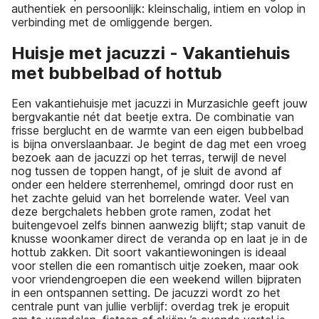
authentiek en persoonlijk: kleinschalig, intiem en volop in
verbinding met de omliggende bergen.
Huisje met jacuzzi - Vakantiehuis
met bubbelbad of hottub
Een vakantiehuisje met jacuzzi in Murzasichle geeft jouw
bergvakantie nét dat beetje extra. De combinatie van
frisse berglucht en de warmte van een eigen bubbelbad
is bijna onverslaanbaar. Je begint de dag met een vroeg
bezoek aan de jacuzzi op het terras, terwijl de nevel
nog tussen de toppen hangt, of je sluit de avond af
onder een heldere sterrenhemel, omringd door rust en
het zachte geluid van het borrelende water. Veel van
deze bergchalets hebben grote ramen, zodat het
buitengevoel zelfs binnen aanwezig blijft; stap vanuit de
knusse woonkamer direct de veranda op en laat je in de
hottub zakken. Dit soort vakantiewoningen is ideaal
voor stellen die een romantisch uitje zoeken, maar ook
voor vriendengroepen die een weekend willen bijpraten
in een ontspannen setting. De jacuzzi wordt zo het
centrale punt van jullie verblijf: overdag trek je eropuit