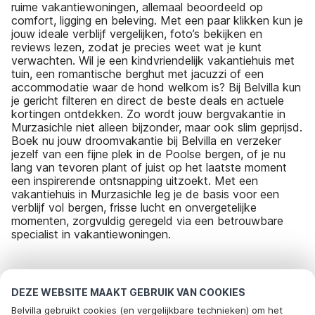
ruime vakantiewoningen, allemaal beoordeeld op
comfort, ligging en beleving. Met een paar klikken kun je
jouw ideale verblijf vergelijken, foto’s bekijken en
reviews lezen, zodat je precies weet wat je kunt
verwachten. Wil je een kindvriendelijk vakantiehuis met
tuin, een romantische berghut met jacuzzi of een
accommodatie waar de hond welkom is? Bij Belvilla kun
je gericht filteren en direct de beste deals en actuele
kortingen ontdekken. Zo wordt jouw bergvakantie in
Murzasichle niet alleen bijzonder, maar ook slim geprijsd.
Boek nu jouw droomvakantie bij Belvilla en verzeker
jezelf van een fijne plek in de Poolse bergen, of je nu
lang van tevoren plant of juist op het laatste moment
een inspirerende ontsnapping uitzoekt. Met een
vakantiehuis in Murzasichle leg je de basis voor een
verblijf vol bergen, frisse lucht en onvergetelijke
momenten, zorgvuldig geregeld via een betrouwbare
specialist in vakantiewoningen.
Meest populaire bestemmingen voor
DEZE WEBSITE MAAKT GEBRUIK VAN COOKIES
vakantie
Belvilla gebruikt cookies (en vergelijkbare technieken) om het