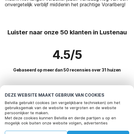
onvergetelijk verblijf middenin het prachtige Vorarlberg!
Luister naar onze 50 klanten in Lustenau
4.5/5
Gebaseerd op meer dan 50 recensies over 31 huizen
Meest populaire bestemmingen voor
DEZE WEBSITE MAAKT GEBRUIK VAN COOKIES
vakantie
Belvilla gebruikt cookies (en vergelijkbare technieken) om het
gebruiksgemak van de website te vergroten en de website
persoonlijker te maken.
Top steden met top voorzieningen voor vakantie
Bel om te boeken
Met deze cookies kunnen Belvilla en derde partijen u op en
mogelijk ook buiten onze website volgen, advertenties
Vakantiehuis in skigebied riezlern-kleinwalsertal
Populaire voorzieningen voor vakantie in Lustenau
afstemmen op uw interesses en u informatie laten delen via
Vakantiehuis in skigebied warth
social media.