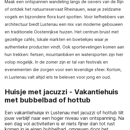
Maak een ontspannen wandeling langs de oevers van de Rijn
of ontdek het natuurreservaat Rheinauen, waar je zeldzame
vogels en bijzondere flora kunt spotten. Voor liefhebbers van
architectuur biedt Lustenau een mix van moderne gebouwen
en traditionele Oostenrijkse huizen. Het centrum bruist met
gezellige cafés, lokale markten en boetiekjes waar je
authentieke producten vindt. Ook sportievelingen komen aan
hun trekken: fietsen, mountainbiken en watersporten zijn hier
volop mogelijk. In de zomer zijn er tal van festivals en
evenementen die zorgen voor een levendige sfeer. Kortom,
in Lustenau valt altijd iets te beleven voor jong en oud.
Huisje met jacuzzi - Vakantiehuis
met bubbelbad of hottub
Een vakantiehuisje in Lustenau met jacuzzi of hottub tilt
jouw verblijf naar een hoger niveau van ontspanning. Na
een dag vol activiteiten is er niets fijner dan tot rust
komen in je eigen bubbelbad, omgeven door het