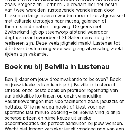
zoals Bregenz en Dornbirn. Je ervaart hier het beste
van twee werelden: rustgevende wandelingen door
bossen en langs rivieren worden moeiteloos afgewisseld
met culturele uitstapjes naar musea, galerieën of
theaters in de nabije omgeving. De grens met
Zwitserland ligt op steenworp afstand waardoor
dagtrips naar bijvoorbeeld St.Gallen eenvoudig te
realiseren zijn. Deze veelzijdigheid maakt Lustenau tot
dé ideale bestemming voor wie graag afwisseling zoekt
tijdens zijn vakantie.
Boek nu bij Belvilla in Lustenau
Ben jij klaar om jouw droomvakantie te beleven? Boek
nu jouw ideale vakantiehuisje bij Belvilla in Lustenau!
Ontdek onze beste deals en profiteer regelmatig van
aantrekkelijke kortingen op gezinsvriendelijke
vakantiewoningen met luxe faciliteiten zoals jacuzzi’s of
hottubs. Of je nu vroeg boekt of kiest voor een
spontane last minute booking – bij Belvilla vind je altijd
scherpe prijzen én ruime keuze uit unieke
accommodaties die perfect aansluiten bij jouw wensen.
Wacht niet langer: verzeker jezelf vandaag nog van een