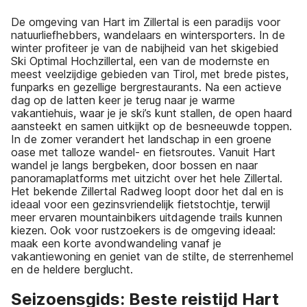
De omgeving van Hart im Zillertal is een paradijs voor
natuurliefhebbers, wandelaars en wintersporters. In de
winter profiteer je van de nabijheid van het skigebied
Ski Optimal Hochzillertal, een van de modernste en
meest veelzijdige gebieden van Tirol, met brede pistes,
funparks en gezellige bergrestaurants. Na een actieve
dag op de latten keer je terug naar je warme
vakantiehuis, waar je je ski’s kunt stallen, de open haard
aansteekt en samen uitkijkt op de besneeuwde toppen.
In de zomer verandert het landschap in een groene
oase met talloze wandel- en fietsroutes. Vanuit Hart
wandel je langs bergbeken, door bossen en naar
panoramaplatforms met uitzicht over het hele Zillertal.
Het bekende Zillertal Radweg loopt door het dal en is
ideaal voor een gezinsvriendelijk fietstochtje, terwijl
meer ervaren mountainbikers uitdagende trails kunnen
kiezen. Ook voor rustzoekers is de omgeving ideaal:
maak een korte avondwandeling vanaf je
vakantiewoning en geniet van de stilte, de sterrenhemel
en de heldere berglucht.
Seizoensgids: Beste reistijd Hart