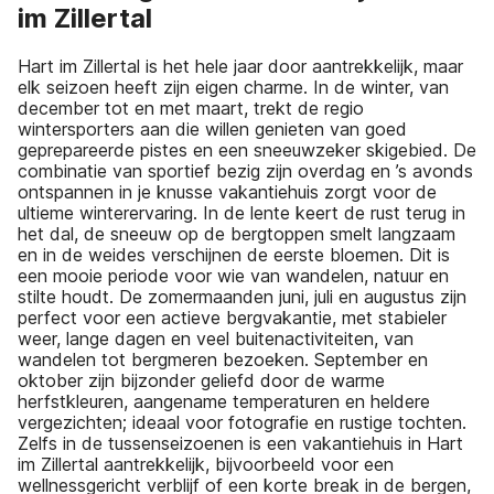
im Zillertal
Hart im Zillertal is het hele jaar door aantrekkelijk, maar
elk seizoen heeft zijn eigen charme. In de winter, van
december tot en met maart, trekt de regio
wintersporters aan die willen genieten van goed
geprepareerde pistes en een sneeuwzeker skigebied. De
combinatie van sportief bezig zijn overdag en ’s avonds
ontspannen in je knusse vakantiehuis zorgt voor de
ultieme winterervaring. In de lente keert de rust terug in
het dal, de sneeuw op de bergtoppen smelt langzaam
en in de weides verschijnen de eerste bloemen. Dit is
een mooie periode voor wie van wandelen, natuur en
stilte houdt. De zomermaanden juni, juli en augustus zijn
perfect voor een actieve bergvakantie, met stabieler
weer, lange dagen en veel buitenactiviteiten, van
wandelen tot bergmeren bezoeken. September en
oktober zijn bijzonder geliefd door de warme
herfstkleuren, aangename temperaturen en heldere
vergezichten; ideaal voor fotografie en rustige tochten.
Zelfs in de tussenseizoenen is een vakantiehuis in Hart
im Zillertal aantrekkelijk, bijvoorbeeld voor een
wellnessgericht verblijf of een korte break in de bergen,