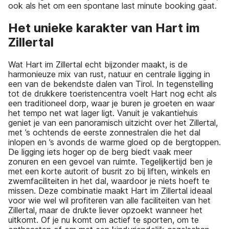
ook als het om een spontane last minute booking gaat.
Het unieke karakter van Hart im
Zillertal
Wat Hart im Zillertal echt bijzonder maakt, is de
harmonieuze mix van rust, natuur en centrale ligging in
een van de bekendste dalen van Tirol. In tegenstelling
tot de drukkere toeristencentra voelt Hart nog echt als
een traditioneel dorp, waar je buren je groeten en waar
het tempo net wat lager ligt. Vanuit je vakantiehuis
geniet je van een panoramisch uitzicht over het Zillertal,
met ’s ochtends de eerste zonnestralen die het dal
inlopen en ’s avonds de warme gloed op de bergtoppen.
De ligging iets hoger op de berg biedt vaak meer
zonuren en een gevoel van ruimte. Tegelijkertijd ben je
met een korte autorit of busrit zo bij liften, winkels en
zwemfaciliteiten in het dal, waardoor je niets hoeft te
missen. Deze combinatie maakt Hart im Zillertal ideaal
voor wie wel wil profiteren van alle faciliteiten van het
Zillertal, maar de drukte liever opzoekt wanneer het
uitkomt. Of je nu komt om actief te sporten, om te