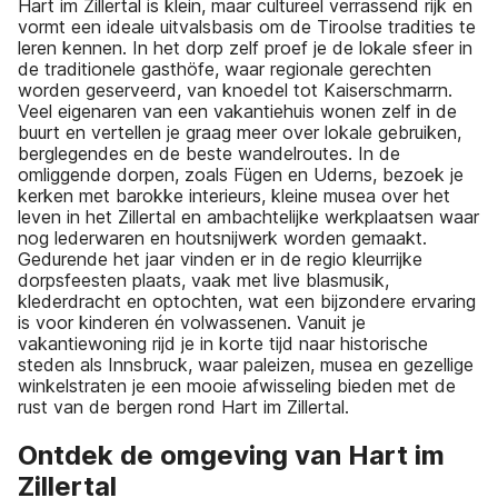
Hart im Zillertal is klein, maar cultureel verrassend rijk en
vormt een ideale uitvalsbasis om de Tiroolse tradities te
leren kennen. In het dorp zelf proef je de lokale sfeer in
de traditionele gasthöfe, waar regionale gerechten
worden geserveerd, van knoedel tot Kaiserschmarrn.
Veel eigenaren van een vakantiehuis wonen zelf in de
buurt en vertellen je graag meer over lokale gebruiken,
berglegendes en de beste wandelroutes. In de
omliggende dorpen, zoals Fügen en Uderns, bezoek je
kerken met barokke interieurs, kleine musea over het
leven in het Zillertal en ambachtelijke werkplaatsen waar
nog lederwaren en houtsnijwerk worden gemaakt.
Gedurende het jaar vinden er in de regio kleurrijke
dorpsfeesten plaats, vaak met live blasmusik,
klederdracht en optochten, wat een bijzondere ervaring
is voor kinderen én volwassenen. Vanuit je
vakantiewoning rijd je in korte tijd naar historische
steden als Innsbruck, waar paleizen, musea en gezellige
winkelstraten je een mooie afwisseling bieden met de
rust van de bergen rond Hart im Zillertal.
Ontdek de omgeving van Hart im
Zillertal