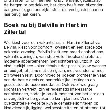
onthaasten of om met een kindvriendelijk gezelschap
de bergen te ontdekken, het dorp heeft een bijzonder
aangename, gemoedelijke sfeer die veel gasten jaar na
jaar terug laat keren.
Boek nu bij Belvilla in Hart im
Zillertal
Wie kiest voor een vakantiehuis in Hart im Zillertal via
Belvilla, kiest voor comfort, kwaliteit en een zorgeloze
vakantie-ervaring. Belvilla biedt een breed aanbod aan
vakantiewoningen, van sfeervolle Tiroolse chalets tot
moderne appartementen met schitterend uitzicht. Zo
vind je altijd een vakantiehuisje dat past bij jouw wensen
en budget, of je nu met een gezin, met vrienden of met
z’n tweeën reist. Door vroeg te boeken profiteer je vaak
van de beste deals en aantrekkelijke kortingen op
geselecteerde accommodaties. Ook voor wie graag
spontaan vertrekt, zijn er regelmatig interessante
aanbiedingen, zodat je op elk moment van het jaar een
onvergetelijke bergvakantie kunt plannen. Via de
overzichtelijke website kun je gemakkelijk filteren op
kindvriendelijk, ligging, wellnessfaciliteiten of afstand tot