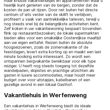
maar knusse vakantiehuisjes en appartementen waar u
heerlijk kunt genieten van de bergen, zonder dat de
kosten de pan uit rijzen. Door net buiten het directe
centrum of iets verder van de skilift te verblijven,
profiteert u vaak van aantrekkelijke tarieven, terwijl u
nog steeds snel bij de belangrijkste activiteiten bent.
Zelf koken in uw vakantiewoning bespaart bovendien
flink op restaurantbezoeken; de lokale supermarkten
bieden alles voor een smakelijke Oostenrijkse maaltijd
aan uw eigen eettafel. Reizen buiten de absolute
hoogseizoenen, zoals de zomervakantie of de
feestdagen, levert extra korting op en maakt een last
minute booking extra interessant. Zo wordt een
ontspannen bergvakantie bereikbaar voor elk type
reiziger. U heeft nog steeds toegang tot dezelfde
wandelpaden, skipistes en prachtige uitzichten als
gasten in luxere accommodaties, maar houdt meer
budget over voor uitstapjes, kabelbanen of een
gezellige avond in een lokaal Gasthof.
Vakantiehuis in Werfenweng
Een vakantiehuis in Werfenweng biedt de ideale