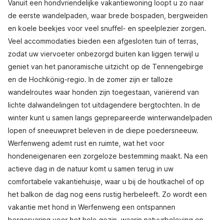
Vanuit een hondvriendelijke vakantiewoning loopt u zo naar
de eerste wandelpaden, waar brede bospaden, bergweiden
en koele beekjes voor veel snuffel- en speelplezier zorgen.
Veel accommodaties bieden een afgesloten tuin of terras,
zodat uw viervoeter onbezorgd buiten kan liggen terwijl u
geniet van het panoramische uitzicht op de Tennengebirge
en de Hochkönig-regio. In de zomer zijn er talloze
wandelroutes waar honden zijn toegestaan, variërend van
lichte dalwandelingen tot uitdagendere bergtochten. In de
winter kunt u samen langs geprepareerde winterwandelpaden
lopen of sneeuwpret beleven in de diepe poedersneeuw.
Werfenweng ademt rust en ruimte, wat het voor
hondeneigenaren een zorgeloze bestemming maakt. Na een
actieve dag in de natuur komt u samen terug in uw
comfortabele vakantiehuisje, waar u bij de houtkachel of op
het balkon de dag nog eens rustig herbeleeft. Zo wordt een
vakantie met hond in Werfenweng een ontspannen
bergervaring voor het hele gezin, waarin natuurbeleving en