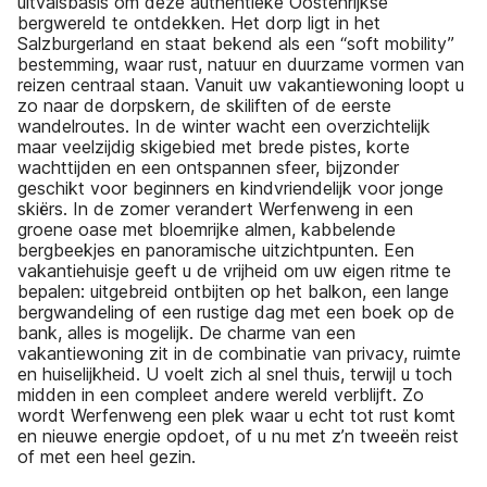
uitvalsbasis om deze authentieke Oostenrijkse
bergwereld te ontdekken. Het dorp ligt in het
Salzburgerland en staat bekend als een “soft mobility”
bestemming, waar rust, natuur en duurzame vormen van
reizen centraal staan. Vanuit uw vakantiewoning loopt u
zo naar de dorpskern, de skiliften of de eerste
wandelroutes. In de winter wacht een overzichtelijk
maar veelzijdig skigebied met brede pistes, korte
wachttijden en een ontspannen sfeer, bijzonder
geschikt voor beginners en kindvriendelijk voor jonge
skiërs. In de zomer verandert Werfenweng in een
groene oase met bloemrijke almen, kabbelende
bergbeekjes en panoramische uitzichtpunten. Een
vakantiehuisje geeft u de vrijheid om uw eigen ritme te
bepalen: uitgebreid ontbijten op het balkon, een lange
bergwandeling of een rustige dag met een boek op de
bank, alles is mogelijk. De charme van een
vakantiewoning zit in de combinatie van privacy, ruimte
en huiselijkheid. U voelt zich al snel thuis, terwijl u toch
midden in een compleet andere wereld verblijft. Zo
wordt Werfenweng een plek waar u echt tot rust komt
en nieuwe energie opdoet, of u nu met z’n tweeën reist
of met een heel gezin.