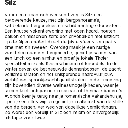
Silz
Voor een romantisch weekend weg is Silz een
betoverende keuze, met zijn bergpanorama’s,
kabbelende bergbeekjes en schilderachtige dorpssfeer.
Een knusse vakantiewoning met open haard, houten
balken en misschien zelfs een privébalkon met uitzicht
op de Alpen creëert direct de juiste sfeer voor quality
time met z’n tweeën. Overdag maak je een rustige
wandeling naar een bergmeertje, geniet je samen van
een lunch op een almhut en proef je lokale Tiroler
specialiteiten zoals Kaiserschmarrn of knoedels. In de
winter geven de besneeuwde dennenbossen, de zacht
verlichte straten en het knisperende haardvuur jouw
verblijf een sprookjesachtige uitstraling. In de omgeving
zijn bovendien diverse wellnessmogelijkheden, waar je
samen kunt ontspannen in sauna’s of thermale baden. ’s
Avonds keer je terug naar je romantische vakantiehuisje,
open je een fles wijn en geniet je in alle rust van de stilte
van de bergen, ver weg van dagelijkse verplichtingen.
Zo wordt een verblijf in Silz een intiem en onvergetelijk
uitstapje voor twee.