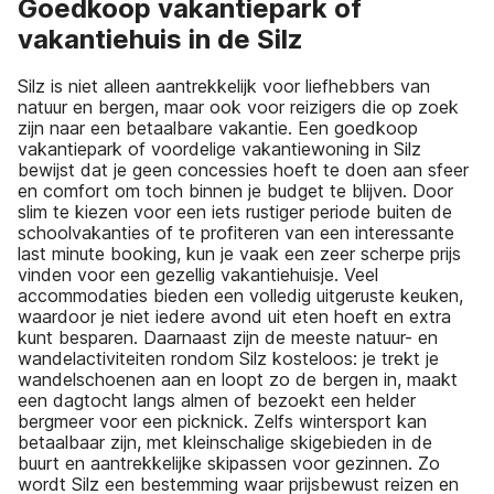
Goedkoop vakantiepark of
vakantiehuis in de Silz
Silz is niet alleen aantrekkelijk voor liefhebbers van
natuur en bergen, maar ook voor reizigers die op zoek
zijn naar een betaalbare vakantie. Een goedkoop
vakantiepark of voordelige vakantiewoning in Silz
bewijst dat je geen concessies hoeft te doen aan sfeer
en comfort om toch binnen je budget te blijven. Door
slim te kiezen voor een iets rustiger periode buiten de
schoolvakanties of te profiteren van een interessante
last minute booking, kun je vaak een zeer scherpe prijs
vinden voor een gezellig vakantiehuisje. Veel
accommodaties bieden een volledig uitgeruste keuken,
waardoor je niet iedere avond uit eten hoeft en extra
kunt besparen. Daarnaast zijn de meeste natuur- en
wandelactiviteiten rondom Silz kosteloos: je trekt je
wandelschoenen aan en loopt zo de bergen in, maakt
een dagtocht langs almen of bezoekt een helder
bergmeer voor een picknick. Zelfs wintersport kan
betaalbaar zijn, met kleinschalige skigebieden in de
buurt en aantrekkelijke skipassen voor gezinnen. Zo
wordt Silz een bestemming waar prijsbewust reizen en