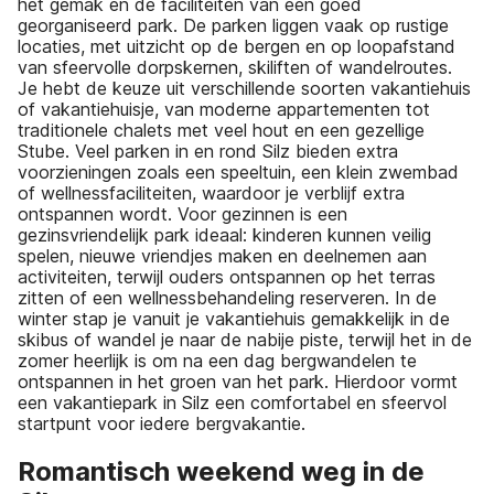
het gemak en de faciliteiten van een goed
georganiseerd park. De parken liggen vaak op rustige
locaties, met uitzicht op de bergen en op loopafstand
van sfeervolle dorpskernen, skiliften of wandelroutes.
Je hebt de keuze uit verschillende soorten vakantiehuis
of vakantiehuisje, van moderne appartementen tot
traditionele chalets met veel hout en een gezellige
Stube. Veel parken in en rond Silz bieden extra
voorzieningen zoals een speeltuin, een klein zwembad
of wellnessfaciliteiten, waardoor je verblijf extra
ontspannen wordt. Voor gezinnen is een
gezinsvriendelijk park ideaal: kinderen kunnen veilig
spelen, nieuwe vriendjes maken en deelnemen aan
activiteiten, terwijl ouders ontspannen op het terras
zitten of een wellnessbehandeling reserveren. In de
winter stap je vanuit je vakantiehuis gemakkelijk in de
skibus of wandel je naar de nabije piste, terwijl het in de
zomer heerlijk is om na een dag bergwandelen te
ontspannen in het groen van het park. Hierdoor vormt
een vakantiepark in Silz een comfortabel en sfeervol
startpunt voor iedere bergvakantie.
Romantisch weekend weg in de