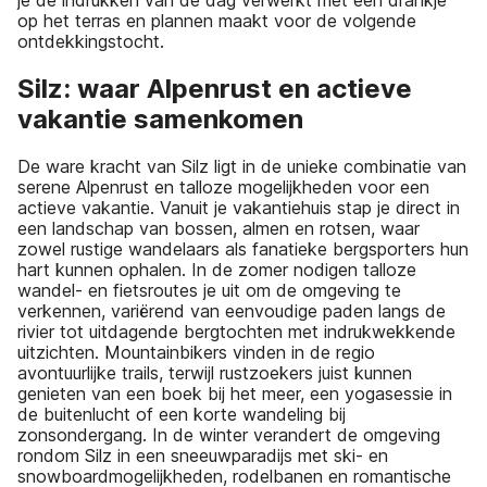
je de indrukken van de dag verwerkt met een drankje
op het terras en plannen maakt voor de volgende
ontdekkingstocht.
Silz: waar Alpenrust en actieve
vakantie samenkomen
De ware kracht van Silz ligt in de unieke combinatie van
serene Alpenrust en talloze mogelijkheden voor een
actieve vakantie. Vanuit je vakantiehuis stap je direct in
een landschap van bossen, almen en rotsen, waar
zowel rustige wandelaars als fanatieke bergsporters hun
hart kunnen ophalen. In de zomer nodigen talloze
wandel- en fietsroutes je uit om de omgeving te
verkennen, variërend van eenvoudige paden langs de
rivier tot uitdagende bergtochten met indrukwekkende
uitzichten. Mountainbikers vinden in de regio
avontuurlijke trails, terwijl rustzoekers juist kunnen
genieten van een boek bij het meer, een yogasessie in
de buitenlucht of een korte wandeling bij
zonsondergang. In de winter verandert de omgeving
rondom Silz in een sneeuwparadijs met ski- en
snowboardmogelijkheden, rodelbanen en romantische