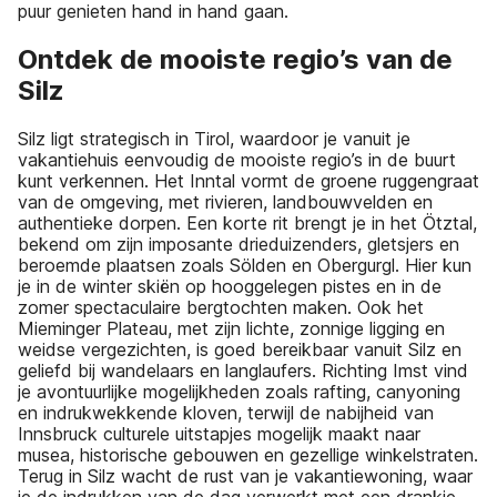
puur genieten hand in hand gaan.
Ontdek de mooiste regio’s van de
Silz
Silz ligt strategisch in Tirol, waardoor je vanuit je
vakantiehuis eenvoudig de mooiste regio’s in de buurt
kunt verkennen. Het Inntal vormt de groene ruggengraat
van de omgeving, met rivieren, landbouwvelden en
authentieke dorpen. Een korte rit brengt je in het Ötztal,
bekend om zijn imposante drieduizenders, gletsjers en
beroemde plaatsen zoals Sölden en Obergurgl. Hier kun
je in de winter skiën op hooggelegen pistes en in de
zomer spectaculaire bergtochten maken. Ook het
Mieminger Plateau, met zijn lichte, zonnige ligging en
weidse vergezichten, is goed bereikbaar vanuit Silz en
geliefd bij wandelaars en langlaufers. Richting Imst vind
je avontuurlijke mogelijkheden zoals rafting, canyoning
en indrukwekkende kloven, terwijl de nabijheid van
Innsbruck culturele uitstapjes mogelijk maakt naar
musea, historische gebouwen en gezellige winkelstraten.
Terug in Silz wacht de rust van je vakantiewoning, waar