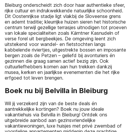
Bleiburg onderscheidt zich door haar authentieke sfeer,
rijke cultuur en indrukwekkende natuurlijke schoonheid.
Dit Oostenrijkse stadje ligt vlakbij de Sloveense grens
en ademt traditie; kleurrijke huizen sieren het historische
centrum terwijl gezellige terrasjes uitnodigen tot proeven
van lokale specialiteiten zoals Kärntner Kasnudeln of
verse forel uit bergbeekjes. De omgeving leent zich
uitstekend voor wandel- en fietstochten langs
kabbelende riviertjes, uitgestrekte bossen en imposante
bergen zoals de Petzen – geliefd bij avonturiers én
gezinnen die graag samen actief bezig zijn. Ook
cultuurliefhebbers komen aan hun trekken dankzij
musea, kerken en jaarlijkse evenementen die het rijke
erfgoed tot leven brengen.
Boek nu bij Belvilla in Bleiburg
Wil jij verzekerd zijn van de beste deals én
aantrekkelijke kortingen? Boek nu jouw ideale
vakantiehuis via Belvilla in Bleiburg! Ontdek ons
uitgebreide aanbod aan gezinsvriendelijke
vakantiewoningen, luxe huisjes met privé zwembad of
voordelige appartementen middenin deze prachtige