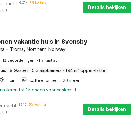
er nacht
€
279
7% korting
Details bekijken
sten
nen vakantie huis in Svensby
ms - Troms, Northern Norway
·
(12 Beoordelingen)
Fantastisch
uis
·
9 Gasten
·
5 Slaapkamers
·
194 m² oppervlakte
Tuin
coffee funnel
26 meer
annuleren tot 15 dagen voor aankomst
er nacht
€
243
5% korting
Details bekijken
sten