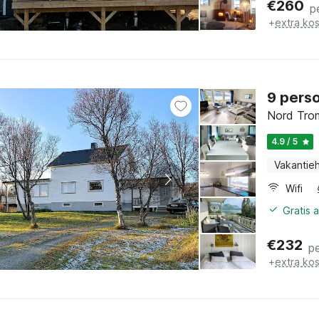
€
260
p
+
extra ko
9 perso
Nord Tro
4.9 / 5
Vakantieh
Wifi
Gratis 
€
232
p
+
extra ko