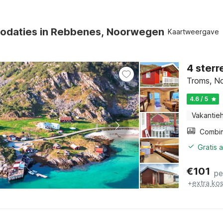
odaties in Rebbenes, Noorwegen
Kaartweergave
4 sterr
Troms, N
4.6 / 5
Vakantieh
Gratis 
€
101
pe
+
extra ko