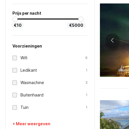
Prijs per nacht
€10
€5000
Voorzieningen
Wifi
6
Ledikant
1
Wasmachine
3
Buitenhaard
1
Tuin
1
+ Meer weergeven