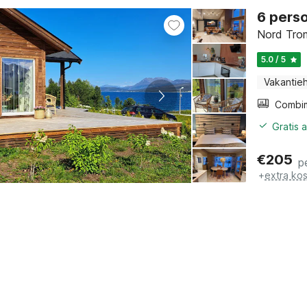
6 perso
Nord Tro
5.0 / 5
Vakantieh
Gratis 
€
205
p
+
extra ko