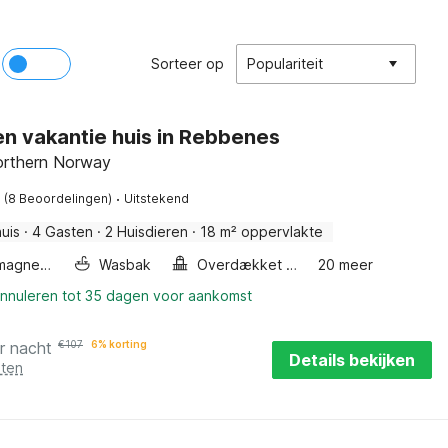
Sorteer op
Populariteit
en vakantie huis in Rebbenes
orthern Norway
·
(8 Beoordelingen)
Uitstekend
uis
·
4 Gasten
·
2 Huisdieren
·
18 m² oppervlakte
Combimagnetron
Wasbak
Overdækket Terrasse
20 meer
annuleren tot 35 dagen voor aankomst
r nacht
€
107
6% korting
Details bekijken
sten