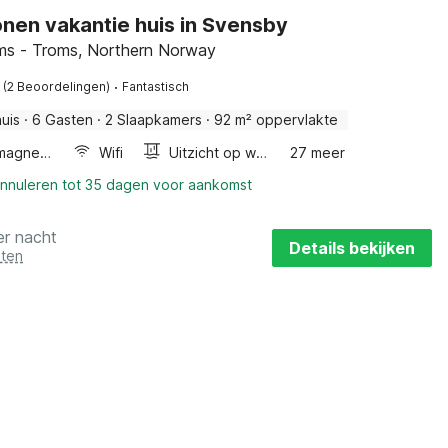
nen vakantie huis in Svensby
ms - Troms, Northern Norway
·
(2 Beoordelingen)
Fantastisch
uis
·
6 Gasten
·
2 Slaapkamers
·
92 m² oppervlakte
Combimagnetron
Wifi
Uitzicht op water
27 meer
annuleren tot 35 dagen voor aankomst
er nacht
Details bekijken
sten