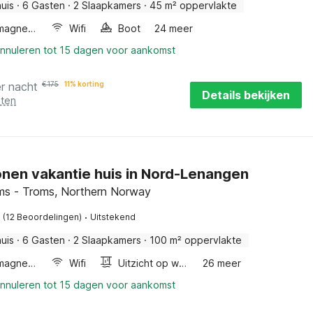
uis
·
6 Gasten
·
2 Slaapkamers
·
45 m² oppervlakte
Combimagnetron
Wifi
Boot
24 meer
annuleren tot 15 dagen voor aankomst
r nacht
€
175
11% korting
Details bekijken
sten
onen vakantie huis in Nord-Lenangen
ms - Troms, Northern Norway
·
(12 Beoordelingen)
Uitstekend
uis
·
6 Gasten
·
2 Slaapkamers
·
100 m² oppervlakte
Combimagnetron
Wifi
Uitzicht op water
26 meer
annuleren tot 15 dagen voor aankomst