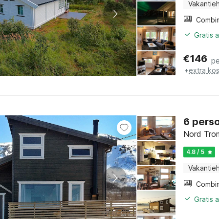
Vakantieh
Gratis 
€
146
pe
+
extra ko
6 pers
Nord Tro
4.8 / 5
Vakantieh
Gratis 