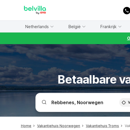
WIZARD MEMBER
Netherlands
België
Frankrijk
O
Betaalbare v
V
Home
Vakantiehuis Noorwegen
Vakantiehuis Troms
Va