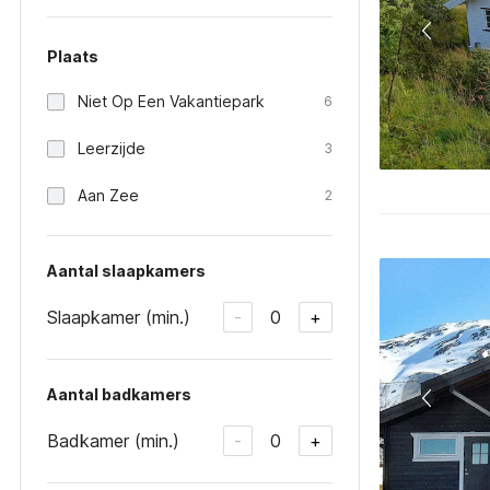
Plaats
Niet Op Een Vakantiepark
6
Leerzijde
3
Aan Zee
2
Aantal slaapkamers
Slaapkamer (min.)
0
-
+
Aantal badkamers
Badkamer (min.)
0
-
+