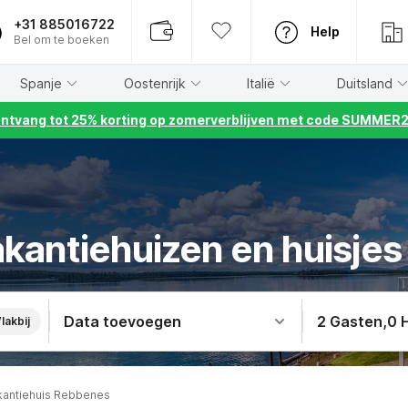
+31 885016722
Help
Bel om te boeken
Spanje
Oostenrijk
Italië
Duitsland
ntvang tot 25% korting op zomerverblijven met code SUMMER
akantiehuizen en huisje
Data toevoegen
2 Gasten
,
0 
lakbij
kantiehuis Rebbenes