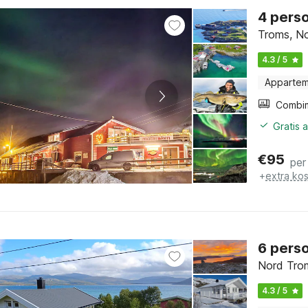
4 pers
Troms, N
4.3 / 5
Apparte
Gratis 
€
95
per
+
extra ko
6 pers
Nord Tro
4.3 / 5