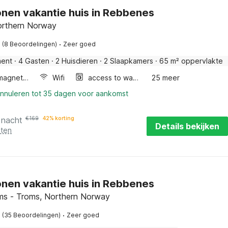
onen vakantie huis in Rebbenes
orthern Norway
·
(8 Beoordelingen)
Zeer goed
ment
·
4 Gasten
·
2 Huisdieren
·
2 Slaapkamers
·
65 m² oppervlakte
Combimagnetron
Wifi
access to washing machine
25 meer
annuleren tot 35 dagen voor aankomst
 nacht
€
169
42% korting
Details bekijken
sten
onen vakantie huis in Rebbenes
ms - Troms, Northern Norway
·
(35 Beoordelingen)
Zeer goed