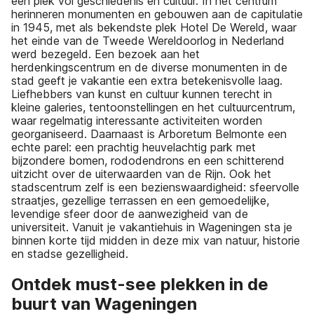
een plek vol geschiedenis en cultuur. In het centrum
herinneren monumenten en gebouwen aan de capitulatie
in 1945, met als bekendste plek Hotel De Wereld, waar
het einde van de Tweede Wereldoorlog in Nederland
werd bezegeld. Een bezoek aan het
herdenkingscentrum en de diverse monumenten in de
stad geeft je vakantie een extra betekenisvolle laag.
Liefhebbers van kunst en cultuur kunnen terecht in
kleine galeries, tentoonstellingen en het cultuurcentrum,
waar regelmatig interessante activiteiten worden
georganiseerd. Daarnaast is Arboretum Belmonte een
echte parel: een prachtig heuvelachtig park met
bijzondere bomen, rododendrons en een schitterend
uitzicht over de uiterwaarden van de Rijn. Ook het
stadscentrum zelf is een bezienswaardigheid: sfeervolle
straatjes, gezellige terrassen en een gemoedelijke,
levendige sfeer door de aanwezigheid van de
universiteit. Vanuit je vakantiehuis in Wageningen sta je
binnen korte tijd midden in deze mix van natuur, historie
en stadse gezelligheid.
Ontdek must-see plekken in de
buurt van Wageningen