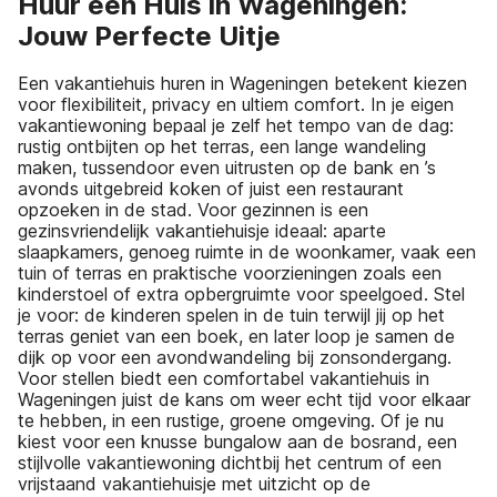
Huur een Huis in Wageningen:
Jouw Perfecte Uitje
Een vakantiehuis huren in Wageningen betekent kiezen
voor flexibiliteit, privacy en ultiem comfort. In je eigen
vakantiewoning bepaal je zelf het tempo van de dag:
rustig ontbijten op het terras, een lange wandeling
maken, tussendoor even uitrusten op de bank en ’s
avonds uitgebreid koken of juist een restaurant
opzoeken in de stad. Voor gezinnen is een
gezinsvriendelijk vakantiehuisje ideaal: aparte
slaapkamers, genoeg ruimte in de woonkamer, vaak een
tuin of terras en praktische voorzieningen zoals een
kinderstoel of extra opbergruimte voor speelgoed. Stel
je voor: de kinderen spelen in de tuin terwijl jij op het
terras geniet van een boek, en later loop je samen de
dijk op voor een avondwandeling bij zonsondergang.
Voor stellen biedt een comfortabel vakantiehuis in
Wageningen juist de kans om weer echt tijd voor elkaar
te hebben, in een rustige, groene omgeving. Of je nu
kiest voor een knusse bungalow aan de bosrand, een
stijlvolle vakantiewoning dichtbij het centrum of een
vrijstaand vakantiehuisje met uitzicht op de