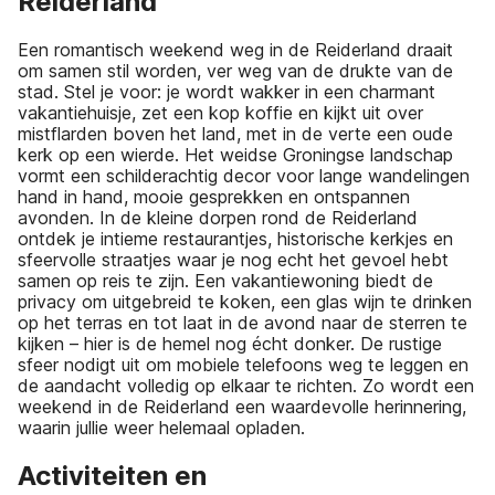
Reiderland
Een romantisch weekend weg in de Reiderland draait
om samen stil worden, ver weg van de drukte van de
stad. Stel je voor: je wordt wakker in een charmant
vakantiehuisje, zet een kop koffie en kijkt uit over
mistflarden boven het land, met in de verte een oude
kerk op een wierde. Het weidse Groningse landschap
vormt een schilderachtig decor voor lange wandelingen
hand in hand, mooie gesprekken en ontspannen
avonden. In de kleine dorpen rond de Reiderland
ontdek je intieme restaurantjes, historische kerkjes en
sfeervolle straatjes waar je nog echt het gevoel hebt
samen op reis te zijn. Een vakantiewoning biedt de
privacy om uitgebreid te koken, een glas wijn te drinken
op het terras en tot laat in de avond naar de sterren te
kijken – hier is de hemel nog écht donker. De rustige
sfeer nodigt uit om mobiele telefoons weg te leggen en
de aandacht volledig op elkaar te richten. Zo wordt een
weekend in de Reiderland een waardevolle herinnering,
waarin jullie weer helemaal opladen.
Activiteiten en