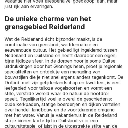
vakantie hier voelt allesbehalve ‘goedkoop’ aan, maar
juist rijk aan ervaringen.
De unieke charme van het
grensgebied Reiderland
Wat de Reiderland écht bijzonder maakt, is de
combinatie van grensland, waddennatuur en
eeuwenoude cultuur. Het gebied ligt ingeklemd tussen
Nederland en Duitsland en heeft daardoor een eigen,
bijna tijdloze sfeer. In de dorpen hoor je soms Duitse
uitdrukkingen door het Gronings heen, proef je regionale
specialiteiten en ontdek je een mengeling van
bouwstijlen die je niet snel ergens anders tegenkomt. De
Dollard, met zijn getijdenlandschap en kwelders, is een
leefgebied voor talloze vogelsoorten en vormt een
stille, verstilde wereld waar de natuur de hoofdrol
speelt. Tegelijkertijd voel je overal de geschiedenis:
oude kerkpaden, statige boerderijen en dijken vertellen
over handel, landbouw en de voortdurende omgang
met het water. Vanuit je vakantiehuis in de Reiderland
sta je binnen korte tijd in Duitsland voor een
cultuuruitstapje, of juist in de uitgestrekte stilte van de