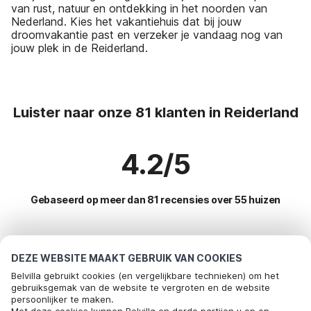
van rust, natuur en ontdekking in het noorden van
Nederland. Kies het vakantiehuis dat bij jouw
droomvakantie past en verzeker je vandaag nog van
jouw plek in de Reiderland.
Luister naar onze 81 klanten in Reiderland
4.2/5
Gebaseerd op meer dan 81 recensies over 55 huizen
Meest populaire bestemmingen voor
DEZE WEBSITE MAAKT GEBRUIK VAN COOKIES
vakantie
Belvilla gebruikt cookies (en vergelijkbare technieken) om het
gebruiksgemak van de website te vergroten en de website
persoonlijker te maken.
Top steden met top voorzieningen voor vakantie