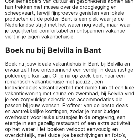
Ook liefhebbers van cultuur en geschiedenis komen aan
hun trekken met musea over de drooglegging en
scheepvaart, terwijl fijnproevers genieten van lokale
producten uit de polder. Bant is een plek waar je de
Nederlandse strijd met het water nog voelt, maar waar
je tegelijkertijd comfortabel en ontspannen vakantie
viert in je eigen vakantiehuisje.
Boek nu bij Belvilla in Bant
Boek nu jouw ideale vakantiehuis in Bant bij Belvilla en
ervaar zelf hoe ontspannend een verblijf in deze rustige
polderregio kan zijn. Of je nu op zoek bent naar een
romantisch vakantiehuisje met jacuzzi, een
kindvriendelijk vakantieverblijf met ruime tuin of een luxe
vakantiewoning met sauna en zwembad, bij Belvilla vind
je een zorgvuldige selectie van accommodaties die
passen bij jouw wensen. Profiteer van de beste deals
en aantrekkelijke kortingen, zodat je meer budget
overhoudt voor leuke uitstapjes in de omgeving, een
etentje in een gezellig restaurant of een extra activiteit
op het water. Het boeken verloopt eenvoudig en
overzichtelijk, met duidelijke beschrijvingen en foto’s,