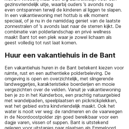
gezinsvriendelijk uitje, waarbij ouders ’s avonds nog
even ontspannen terwijl de kinderen al liggen te slapen.
In een vakantiewoning met hottub is elk moment
speciaal, of je nu in de namiddag geniet van de laatste
zonnestralen of ’s avonds laat naar de sterren kijkt. De
combinatie van polderlandschap en privé wellness
maakt Bant tot een plek waar je zowel lichaam als
geest volledig tot rust laat komen.
Huur een vakantiehuis in de Bant
Een vakantiehuis huren in de Bant betekent kiezen voor
ruimte, rust en een authentieke polderbeleving. De
omgeving is open en overzichtelijk, met slingerende
landweggetjes, karakteristieke boerderijen en mooie
vergezichten over de velden. Vanuit je vakantiewoning
ben je zo in het Kuinderbos, een prachtig natuurgebied
met wandelpaden, speelplaatsen en picknickplekken,
wat het gebied extra kindvriendelijk maakt. Ook het
water is nooit ver weg: de randmeren en de vaarwegen
in de Noordoostpolder zijn goed bereikbaar voor een
dagje varen, vissen of suppen. Bant is uitstekend
gelegen voor uitstapjes naar plaatsen als Emmeloord,