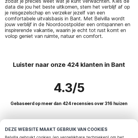
zodat je precies weet wat je kunt verwachten. Kies de
data die jou het beste uitkomen, stem het verblijf af op
je reisgezelschap en verzeker jezelf van een
comfortabele uitvalsbasis in Bant. Met Belvilla wordt
jouw verblijf in de Noordoostpolder een ontspannen en
inspirerende vakantie, waarin je echt tot rust komt en
volop geniet van ruimte, natuur en comfort.
Luister naar onze 424 klanten in Bant
4.3/5
Gebaseerd op meer dan 424 recensies over 316 huizen
Meest populaire bestemmingen voor
DEZE WEBSITE MAAKT GEBRUIK VAN COOKIES
vakantie
Belvilla gebruikt cookies (en vergelijkbare technieken) om het