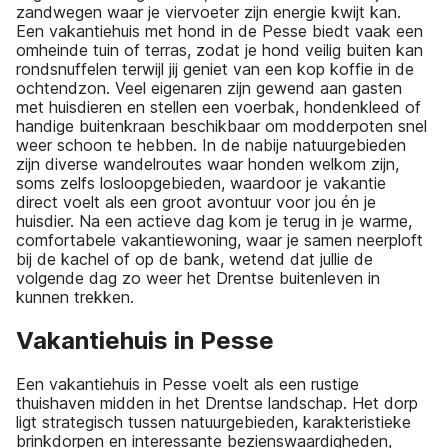
zandwegen waar je viervoeter zijn energie kwijt kan.
Een vakantiehuis met hond in de Pesse biedt vaak een
omheinde tuin of terras, zodat je hond veilig buiten kan
rondsnuffelen terwijl jij geniet van een kop koffie in de
ochtendzon. Veel eigenaren zijn gewend aan gasten
met huisdieren en stellen een voerbak, hondenkleed of
handige buitenkraan beschikbaar om modderpoten snel
weer schoon te hebben. In de nabije natuurgebieden
zijn diverse wandelroutes waar honden welkom zijn,
soms zelfs losloopgebieden, waardoor je vakantie
direct voelt als een groot avontuur voor jou én je
huisdier. Na een actieve dag kom je terug in je warme,
comfortabele vakantiewoning, waar je samen neerploft
bij de kachel of op de bank, wetend dat jullie de
volgende dag zo weer het Drentse buitenleven in
kunnen trekken.
Vakantiehuis in Pesse
Een vakantiehuis in Pesse voelt als een rustige
thuishaven midden in het Drentse landschap. Het dorp
ligt strategisch tussen natuurgebieden, karakteristieke
brinkdorpen en interessante bezienswaardigheden,