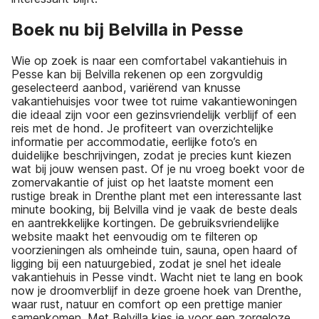
Boek nu bij Belvilla in Pesse
Wie op zoek is naar een comfortabel vakantiehuis in
Pesse kan bij Belvilla rekenen op een zorgvuldig
geselecteerd aanbod, variërend van knusse
vakantiehuisjes voor twee tot ruime vakantiewoningen
die ideaal zijn voor een gezinsvriendelijk verblijf of een
reis met de hond. Je profiteert van overzichtelijke
informatie per accommodatie, eerlijke foto’s en
duidelijke beschrijvingen, zodat je precies kunt kiezen
wat bij jouw wensen past. Of je nu vroeg boekt voor de
zomervakantie of juist op het laatste moment een
rustige break in Drenthe plant met een interessante last
minute booking, bij Belvilla vind je vaak de beste deals
en aantrekkelijke kortingen. De gebruiksvriendelijke
website maakt het eenvoudig om te filteren op
voorzieningen als omheinde tuin, sauna, open haard of
ligging bij een natuurgebied, zodat je snel het ideale
vakantiehuis in Pesse vindt. Wacht niet te lang en book
now je droomverblijf in deze groene hoek van Drenthe,
waar rust, natuur en comfort op een prettige manier
samenkomen. Met Belvilla kies je voor een zorgeloze