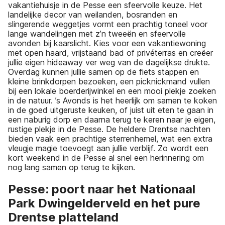
vakantiehuisje in de Pesse een sfeervolle keuze. Het
landelijke decor van weilanden, bosranden en
slingerende weggetjes vormt een prachtig toneel voor
lange wandelingen met z’n tweeën en sfeervolle
avonden bij kaarslicht. Kies voor een vakantiewoning
met open haard, vrijstaand bad of privéterras en creëer
jullie eigen hideaway ver weg van de dagelijkse drukte.
Overdag kunnen jullie samen op de fiets stappen en
kleine brinkdorpen bezoeken, een picknickmand vullen
bij een lokale boerderijwinkel en een mooi plekje zoeken
in de natuur. ’s Avonds is het heerlijk om samen te koken
in de goed uitgeruste keuken, of juist uit eten te gaan in
een naburig dorp en daarna terug te keren naar je eigen,
rustige plekje in de Pesse. De heldere Drentse nachten
bieden vaak een prachtige sterrenhemel, wat een extra
vleugje magie toevoegt aan jullie verblijf. Zo wordt een
kort weekend in de Pesse al snel een herinnering om
nog lang samen op terug te kijken.
Pesse: poort naar het Nationaal
Park Dwingelderveld en het pure
Drentse platteland