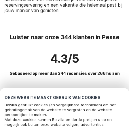
reservingservaring en een vakantie die helemaal past bij
jouw manier van genieten.
Luister naar onze 344 klanten in Pesse
4.3/5
Gebaseerd op meer dan 344 recensies over 266 huizen
Meest populaire bestemmingen voor
DEZE WEBSITE MAAKT GEBRUIK VAN COOKIES
vakantie
Belvilla gebruikt cookies (en vergelijkbare technieken) om het
gebruiksgemak van de website te vergroten en de website
persoonlijker te maken.
Top steden met top voorzieningen voor vakantie
Met deze cookies kunnen Belvilla en derde partijen u op en
mogelijk ook buiten onze website volgen, advertenties
Vakantie met hond - Huisdiervriendelijke vakantiehuizen langedijke
Populaire voorzieningen voor vakantie in Pesse