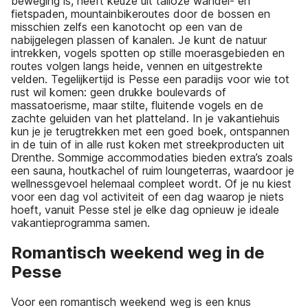
beweging is, heeft keuze uit talloze wandel- en
fietspaden, mountainbikeroutes door de bossen en
misschien zelfs een kanotocht op een van de
nabijgelegen plassen of kanalen. Je kunt de natuur
intrekken, vogels spotten op stille moerasgebieden en
routes volgen langs heide, vennen en uitgestrekte
velden. Tegelijkertijd is Pesse een paradijs voor wie tot
rust wil komen: geen drukke boulevards of
massatoerisme, maar stilte, fluitende vogels en de
zachte geluiden van het platteland. In je vakantiehuis
kun je je terugtrekken met een goed boek, ontspannen
in de tuin of in alle rust koken met streekproducten uit
Drenthe. Sommige accommodaties bieden extra’s zoals
een sauna, houtkachel of ruim loungeterras, waardoor je
wellnessgevoel helemaal compleet wordt. Of je nu kiest
voor een dag vol activiteit of een dag waarop je niets
hoeft, vanuit Pesse stel je elke dag opnieuw je ideale
vakantieprogramma samen.
Romantisch weekend weg in de
Pesse
Voor een romantisch weekend weg is een knus