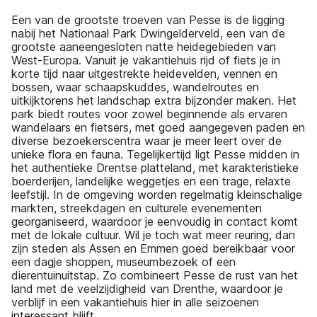
Een van de grootste troeven van Pesse is de ligging
nabij het Nationaal Park Dwingelderveld, een van de
grootste aaneengesloten natte heidegebieden van
West-Europa. Vanuit je vakantiehuis rijd of fiets je in
korte tijd naar uitgestrekte heidevelden, vennen en
bossen, waar schaapskuddes, wandelroutes en
uitkijktorens het landschap extra bijzonder maken. Het
park biedt routes voor zowel beginnende als ervaren
wandelaars en fietsers, met goed aangegeven paden en
diverse bezoekerscentra waar je meer leert over de
unieke flora en fauna. Tegelijkertijd ligt Pesse midden in
het authentieke Drentse platteland, met karakteristieke
boerderijen, landelijke weggetjes en een trage, relaxte
leefstijl. In de omgeving worden regelmatig kleinschalige
markten, streekdagen en culturele evenementen
georganiseerd, waardoor je eenvoudig in contact komt
met de lokale cultuur. Wil je toch wat meer reuring, dan
zijn steden als Assen en Emmen goed bereikbaar voor
een dagje shoppen, museumbezoek of een
dierentuinuitstap. Zo combineert Pesse de rust van het
land met de veelzijdigheid van Drenthe, waardoor je
verblijf in een vakantiehuis hier in alle seizoenen
interessant blijft.