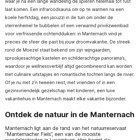
waar je na een lange wandeling de spieren helemaal tot rust
laat komen. Een infraroodsauna om op te warmen na een
koele herfstdag, een jacuzzi in de tuin om onder de
sterrenhemel te bubbelen of een verwarmd privézwembad
voor verfrissende ochtendduiken: in Manternach vind je
precies de sfeer die past bij jouw droomvakantie. De streek
rond de Moezel staat bekend om zijn wijngaarden,
sprookjesachtige kastelen en schilderachtige panorama’s,
waardoor je wellnessverblijf altijd gecombineerd kan worden
met culinaire uitstapjes en romantische tochten langs de rivier.
Of je nu met z’n tweeën reist, met vrienden of in een
gezinsvriendelijk gezelschap met kinderen, een luxe
vakantiehuis in Manternach maakt elke vakantie bijzonder.
Ontdek de natuur in de Manternach
Manternach ligt aan de rand van het natuurreservaat
“Manternacher Fiels”, een van de mooiste
wandelgebieden in Luxemburg. Hier begint de