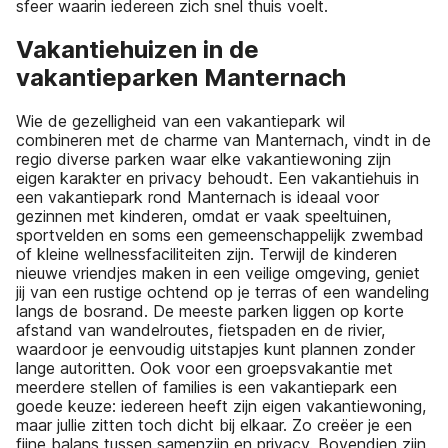
sfeer waarin iedereen zich snel thuis voelt.
Vakantiehuizen in de
vakantieparken Manternach
Wie de gezelligheid van een vakantiepark wil
combineren met de charme van Manternach, vindt in de
regio diverse parken waar elke vakantiewoning zijn
eigen karakter en privacy behoudt. Een vakantiehuis in
een vakantiepark rond Manternach is ideaal voor
gezinnen met kinderen, omdat er vaak speeltuinen,
sportvelden en soms een gemeenschappelijk zwembad
of kleine wellnessfaciliteiten zijn. Terwijl de kinderen
nieuwe vriendjes maken in een veilige omgeving, geniet
jij van een rustige ochtend op je terras of een wandeling
langs de bosrand. De meeste parken liggen op korte
afstand van wandelroutes, fietspaden en de rivier,
waardoor je eenvoudig uitstapjes kunt plannen zonder
lange autoritten. Ook voor een groepsvakantie met
meerdere stellen of families is een vakantiepark een
goede keuze: iedereen heeft zijn eigen vakantiewoning,
maar jullie zitten toch dicht bij elkaar. Zo creëer je een
fijne balans tussen samenzijn en privacy. Bovendien zijn