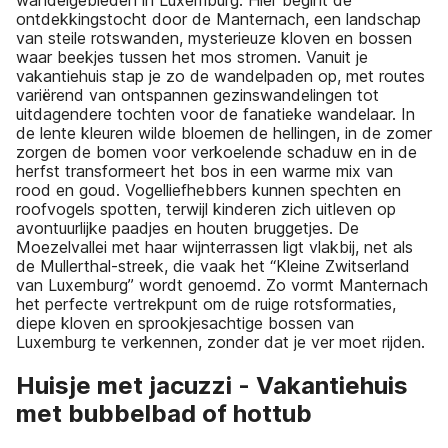
ontdekkingstocht door de Manternach, een landschap
van steile rotswanden, mysterieuze kloven en bossen
waar beekjes tussen het mos stromen. Vanuit je
vakantiehuis stap je zo de wandelpaden op, met routes
variërend van ontspannen gezinswandelingen tot
uitdagendere tochten voor de fanatieke wandelaar. In
de lente kleuren wilde bloemen de hellingen, in de zomer
zorgen de bomen voor verkoelende schaduw en in de
herfst transformeert het bos in een warme mix van
rood en goud. Vogelliefhebbers kunnen spechten en
roofvogels spotten, terwijl kinderen zich uitleven op
avontuurlijke paadjes en houten bruggetjes. De
Moezelvallei met haar wijnterrassen ligt vlakbij, net als
de Mullerthal-streek, die vaak het “Kleine Zwitserland
van Luxemburg” wordt genoemd. Zo vormt Manternach
het perfecte vertrekpunt om de ruige rotsformaties,
diepe kloven en sprookjesachtige bossen van
Luxemburg te verkennen, zonder dat je ver moet rijden.
Huisje met jacuzzi - Vakantiehuis
met bubbelbad of hottub