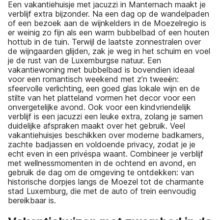
Een vakantiehuisje met jacuzzi in Manternach maakt je
verblijf extra bijzonder. Na een dag op de wandelpaden
of een bezoek aan de wijnkelders in de Moezelregio is
er weinig zo fijn als een warm bubbelbad of een houten
hottub in de tuin. Terwijl de laatste zonnestralen over
de wijngaarden glijden, zak je weg in het schuim en voel
je de rust van de Luxemburgse natuur. Een
vakantiewoning met bubbelbad is bovendien ideaal
voor een romantisch weekend met z’n tweeën:
sfeervolle verlichting, een goed glas lokale wijn en de
stilte van het platteland vormen het decor voor een
onvergetelijke avond. Ook voor een kindvriendelijk
verblijf is een jacuzzi een leuke extra, zolang je samen
duidelijke afspraken maakt over het gebruik. Veel
vakantiehuisjes beschikken over moderne badkamers,
zachte badjassen en voldoende privacy, zodat je je
echt even in een privéspa waant. Combineer je verblijf
met wellnessmomenten in de ochtend en avond, en
gebruik de dag om de omgeving te ontdekken: van
historische dorpjes langs de Moezel tot de charmante
stad Luxemburg, die met de auto of trein eenvoudig
bereikbaar is.