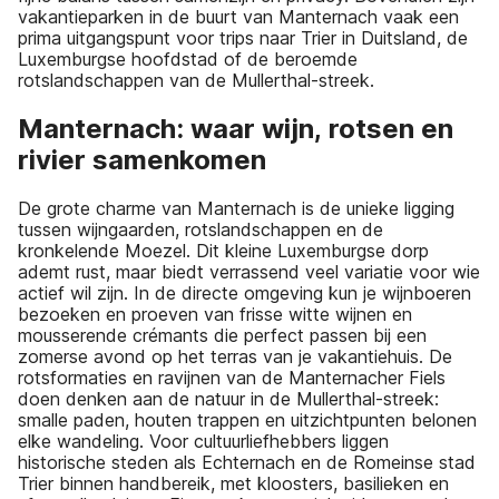
vakantieparken in de buurt van Manternach vaak een
prima uitgangspunt voor trips naar Trier in Duitsland, de
Luxemburgse hoofdstad of de beroemde
rotslandschappen van de Mullerthal-streek.
Manternach: waar wijn, rotsen en
rivier samenkomen
De grote charme van Manternach is de unieke ligging
tussen wijngaarden, rotslandschappen en de
kronkelende Moezel. Dit kleine Luxemburgse dorp
ademt rust, maar biedt verrassend veel variatie voor wie
actief wil zijn. In de directe omgeving kun je wijnboeren
bezoeken en proeven van frisse witte wijnen en
mousserende crémants die perfect passen bij een
zomerse avond op het terras van je vakantiehuis. De
rotsformaties en ravijnen van de Manternacher Fiels
doen denken aan de natuur in de Mullerthal-streek:
smalle paden, houten trappen en uitzichtpunten belonen
elke wandeling. Voor cultuurliefhebbers liggen
historische steden als Echternach en de Romeinse stad
Trier binnen handbereik, met kloosters, basilieken en