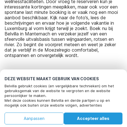
wellnessfaciliteiten. Door vroeg te reserveren kun je
interessante kortingen meepikken, maar ook voor een
spontane last minute booking is er vaak nog een mooi
aanbod beschikbaar. Kijk naar de foto’s, lees de
beschrijvingen en ervaar hoe je volgende vakantie in
Luxemburg al vorm krijgt terwijl je zoekt. Boek nu bij
Belvilla in Manternach en verzeker jezelf van een
sfeervolle uitvalsbasis tussen wijngaarden, rotsen en
rivier. Zo begint de voorpret meteen en weet je zeker
dat je verblijf in de Moezelregio comfortabel,
ontspannen en onvergetelijk wordt.
Meest populaire bestemmingen voor
DEZE WEBSITE MAAKT GEBRUIK VAN COOKIES
vakantie
Belvilla gebruikt cookies (en vergelijkbare technieken) om het
gebruiksgemak van de website te vergroten en de website
persoonlijker te maken.
Top steden met top voorzieningen voor vakantie
Met deze cookies kunnen Belvilla en derde partijen u op en
mogelijk ook buiten onze website volgen, advertenties
Populaire voorzieningen voor vakantie in Manternach
afstemmen op uw interesses en u informatie laten delen via
social media.
Vakantiehuis voor 20 personen
Aanpassen
Accepteer alles
Populaire steden voor vakantie in Mullerthal-moezel
Door op "accepteren" te klikken gaat u hiermee akkoord. Meer
informatie vind je in ons
cookiebeleid
.
Vakantiehuis voor 6 personen
Huis
Verlanglijst
Boekingen
Account