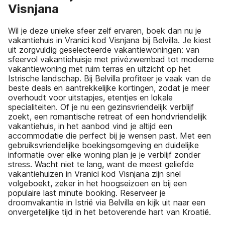
Visnjana
Wil je deze unieke sfeer zelf ervaren, boek dan nu je
vakantiehuis in Vranici kod Visnjana bij Belvilla. Je kiest
uit zorgvuldig geselecteerde vakantiewoningen: van
sfeervol vakantiehuisje met privézwembad tot moderne
vakantiewoning met ruim terras en uitzicht op het
Istrische landschap. Bij Belvilla profiteer je vaak van de
beste deals en aantrekkelijke kortingen, zodat je meer
overhoudt voor uitstapjes, etentjes en lokale
specialiteiten. Of je nu een gezinsvriendelijk verblijf
zoekt, een romantische retreat of een hondvriendelijk
vakantiehuis, in het aanbod vind je altijd een
accommodatie die perfect bij je wensen past. Met een
gebruiksvriendelijke boekingsomgeving en duidelijke
informatie over elke woning plan je je verblijf zonder
stress. Wacht niet te lang, want de meest geliefde
vakantiehuizen in Vranici kod Visnjana zijn snel
volgeboekt, zeker in het hoogseizoen en bij een
populaire last minute booking. Reserveer je
droomvakantie in Istrië via Belvilla en kijk uit naar een
onvergetelijke tijd in het betoverende hart van Kroatië.