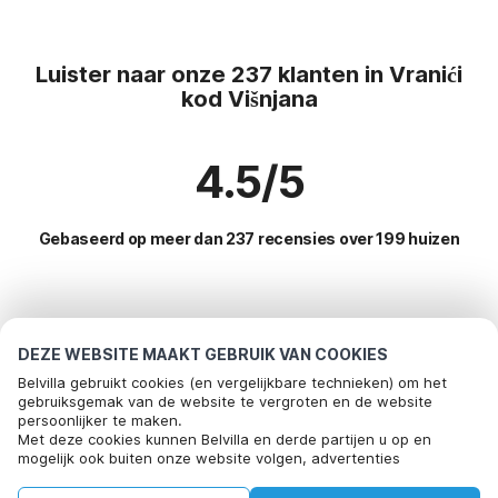
Luister naar onze 237 klanten in Vranići
kod Višnjana
4.5/5
Gebaseerd op meer dan 237 recensies over 199 huizen
Meest populaire bestemmingen voor
vakantie
DEZE WEBSITE MAAKT GEBRUIK VAN COOKIES
Belvilla gebruikt cookies (en vergelijkbare technieken) om het
Top steden met top voorzieningen voor vakantie
gebruiksgemak van de website te vergroten en de website
persoonlijker te maken.
Bel om te boeken
Vakantiehuis met barbecue puntera
Met deze cookies kunnen Belvilla en derde partijen u op en
Populaire voorzieningen voor vakantie in Vranici-kod-
mogelijk ook buiten onze website volgen, advertenties
Vakantiehuis met barbecue hrboki
visnjana
afstemmen op uw interesses en u informatie laten delen via
social media.