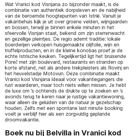
Wat Vranici kod Visnjana zo bijzonder maakt, is de
combinatie van authentiek dorpsleven en de nabijheid
van de beroemde hoogtepunten van Istrië. Vanuit je
vakantiehuis kijk je uit over groene velden, wijngaarden
en bossen, terwijl je binnen enkele minuten in het
sfeervolle Visnjan staat, bekend om zijn sterrenwacht
en gezellige pleintjes. De regio ademt traditie: lokale
boerderijen verkopen huisgemaakte olijfolie, wijn en
truffelproducten, en in de kleine konobas proef je de
echte Istrische keuken. Tegelijkertijd ligt het bruisende
Poreč met zijn boulevard, restaurants en stranden op
korte afstand, net als andere trekpleisters als Rovinj en
het heuvelstadje Motovun. Deze combinatie maakt
Vranici kod Visnjana ideaal voor vakantiegangers die
rust waarderen, maar toch niets willen missen. Je hebt
de luxe om ’s ochtends de drukte op te zoeken en ’s
avonds terug te keren naar je rustige vakantiewoning,
waar alleen de geluiden van de natuur je gezelschap
houden. Zelfs met een spontane last minute booking
voelt je verblijf hier als een zorgvuldig geplande
droomvakantie.
Boek nu bij Belvilla in Vranici kod