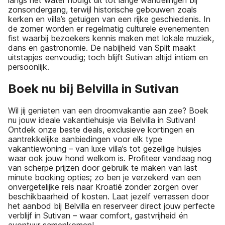
langs het water nodigt uit tot lange wandelingen bij
zonsondergang, terwijl historische gebouwen zoals
kerken en villa’s getuigen van een rijke geschiedenis. In
de zomer worden er regelmatig culturele evenementen
fist waarbij bezoekers kennis maken met lokale muziek,
dans en gastronomie. De nabijheid van Split maakt
uitstapjes eenvoudig; toch blijft Sutivan altijd intiem en
persoonlijk.
Boek nu bij Belvilla in Sutivan
Wil jij genieten van een droomvakantie aan zee? Boek
nu jouw ideale vakantiehuisje via Belvilla in Sutivan!
Ontdek onze beste deals, exclusieve kortingen en
aantrekkelijke aanbiedingen voor elk type
vakantiewoning – van luxe villa’s tot gezellige huisjes
waar ook jouw hond welkom is. Profiteer vandaag nog
van scherpe prijzen door gebruik te maken van last
minute booking opties; zo ben je verzekerd van een
onvergetelijke reis naar Kroatië zonder zorgen over
beschikbaarheid of kosten. Laat jezelf verrassen door
het aanbod bij Belvilla en reserveer direct jouw perfecte
verblijf in Sutivan – waar comfort, gastvrijheid én
avontuur samenkomen!