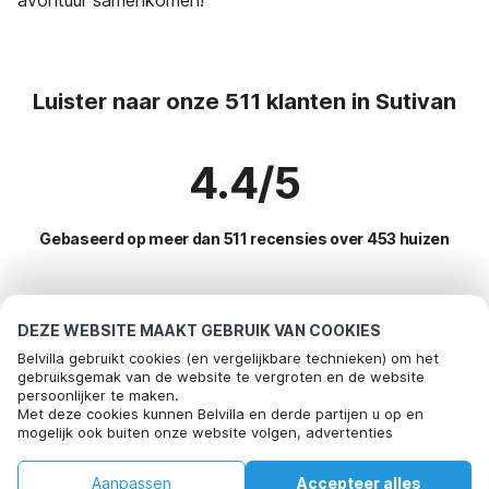
Luister naar onze 511 klanten in Sutivan
4.4/5
Gebaseerd op meer dan 511 recensies over 453 huizen
Meest populaire bestemmingen voor
DEZE WEBSITE MAAKT GEBRUIK VAN COOKIES
vakantie
Belvilla gebruikt cookies (en vergelijkbare technieken) om het
gebruiksgemak van de website te vergroten en de website
persoonlijker te maken.
Top steden met top voorzieningen voor vakantie
Met deze cookies kunnen Belvilla en derde partijen u op en
mogelijk ook buiten onze website volgen, advertenties
Vakantie appartementen bol
Populaire voorzieningen voor vakantie in Sutivan
afstemmen op uw interesses en u informatie laten delen via
Vakantie appartementen dol
social media.
Vakantie appartementen
Aanpassen
Accepteer alles
Populaire steden voor vakantie in Brac
Door op "accepteren" te klikken gaat u hiermee akkoord. Meer