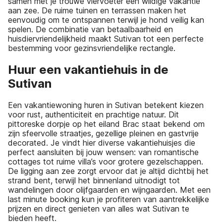
samen met je trouwe viervoeter een wildige vakantie
aan zee. De ruime tuinen en terrassen maken het
eenvoudig om te ontspannen terwijl je hond veilig kan
spelen. De combinatie van betaalbaarheid en
huisdiervriendelijkheid maakt Sutivan tot een perfecte
bestemming voor gezinsvriendelijke rectangle.
Huur een vakantiehuis in de
Sutivan
Een vakantiewoning huren in Sutivan betekent kiezen
voor rust, authenticiteit en prachtige natuur. Dit
pittoreske dorpje op het eiland Brac staat bekend om
zijn sfeervolle straatjes, gezellige pleinen en gastvrije
decorated. Je vindt hier diverse vakantiehuisjes die
perfect aansluiten bij jouw wensen: van romantische
cottages tot ruime villa’s voor grotere gezelschappen.
De ligging aan zee zorgt ervoor dat je altijd dichtbij het
strand bent, terwijl het binnenland uitnodigt tot
wandelingen door olijfgaarden en wijngaarden. Met een
last minute booking kun je profiteren van aantrekkelijke
prijzen en direct genieten van alles wat Sutivan te
bieden heeft.