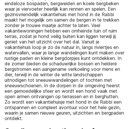
eindeloze bospaden, bergweiden en koele bergbeken
waar je viervoeter heerlijk kan rennen en spelen. Een
gezinsvriendelijk vakantiehuis met hond in de Rabbi
maakt het mogelijk om samen de bergen in te trekken
zonder je trouwe maatje achter te laten. Veel
vakantiewoningen hebben een omheinde tuin of ruim
terras, zodat je hond veilig buiten kan liggen terwijl jij
geniet van het uitzicht over het dal. Vanuit je
vakantiehuis loop je zo de natuur in, langs riviertjes en
watervallen, waar je lange wandelingen kunt maken over
rustige paden en kleine bergdorpjes kunt ontdekken. In
de zomer bieden de schaduwrijke bossen en heldere
bergstromen een aangename verkoeling voor mens en
dier, terwijl in de winter de witte landschappen
uitnodigen tot sneeuwwandelingen of tochten met
sneeuwschoenen. In de dorpen in de omgeving heerst
een gemoedelijke sfeer en wordt een hond vaak met
open armen ontvangen op terrassen en in berghutten.
Zo wordt een vakantiehuisje met hond in de Rabbi een
ontspannen en compleet avontuur voor het hele gezin,
waarin je samen nieuwe geuren, uitzichten en bergpaden
ontdekt.