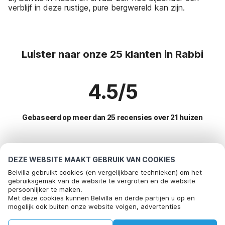
verblijf in deze rustige, pure bergwereld kan zijn.
Luister naar onze 25 klanten in Rabbi
4.5/5
Gebaseerd op meer dan 25 recensies over 21 huizen
Meest populaire bestemmingen voor
DEZE WEBSITE MAAKT GEBRUIK VAN COOKIES
vakantie
Belvilla gebruikt cookies (en vergelijkbare technieken) om het
gebruiksgemak van de website te vergroten en de website
persoonlijker te maken.
Top steden met top voorzieningen voor vakantie
Bel om te boeken
Met deze cookies kunnen Belvilla en derde partijen u op en
mogelijk ook buiten onze website volgen, advertenties
Vakantiehuis aan het meer val-maria-pur
Populaire voorzieningen voor vakantie in Rabbi
afstemmen op uw interesses en u informatie laten delen via
Vakantiehuis aan het meer pieve-di-ledro
social media.