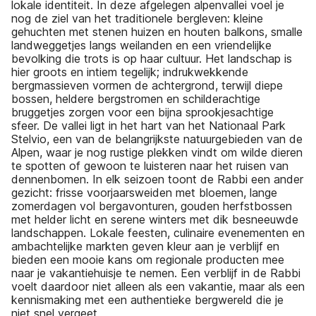
lokale identiteit. In deze afgelegen alpenvallei voel je
nog de ziel van het traditionele bergleven: kleine
gehuchten met stenen huizen en houten balkons, smalle
landweggetjes langs weilanden en een vriendelijke
bevolking die trots is op haar cultuur. Het landschap is
hier groots en intiem tegelijk; indrukwekkende
bergmassieven vormen de achtergrond, terwijl diepe
bossen, heldere bergstromen en schilderachtige
bruggetjes zorgen voor een bijna sprookjesachtige
sfeer. De vallei ligt in het hart van het Nationaal Park
Stelvio, een van de belangrijkste natuurgebieden van de
Alpen, waar je nog rustige plekken vindt om wilde dieren
te spotten of gewoon te luisteren naar het ruisen van
dennenbomen. In elk seizoen toont de Rabbi een ander
gezicht: frisse voorjaarsweiden met bloemen, lange
zomerdagen vol bergavonturen, gouden herfstbossen
met helder licht en serene winters met dik besneeuwde
landschappen. Lokale feesten, culinaire evenementen en
ambachtelijke markten geven kleur aan je verblijf en
bieden een mooie kans om regionale producten mee
naar je vakantiehuisje te nemen. Een verblijf in de Rabbi
voelt daardoor niet alleen als een vakantie, maar als een
kennismaking met een authentieke bergwereld die je
niet snel vergeet.