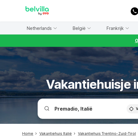
WIZARD MEMBER
Netherlands
België
Frankrijk
O
Vakantiehuisje 
V
Home
Vakantiehuis Italië
Vakantiehuis Trentino-Zuid-Tirol