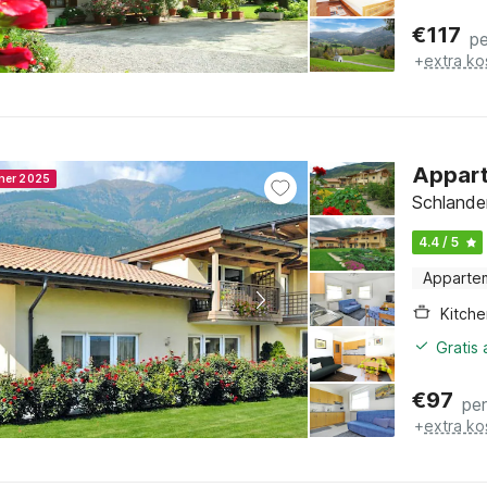
€
117
pe
+
extra ko
Appart
nner 2025
Schlander
4.4 / 5
Apparte
Kitche
Gratis
€
97
pe
+
extra ko