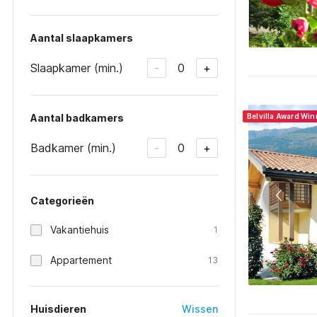
Aantal slaapkamers
Slaapkamer (min.)
0
-
+
Aantal badkamers
Belvilla Award Wi
Badkamer (min.)
0
-
+
Categorieën
Vakantiehuis
1
Appartement
13
Huisdieren
Wissen