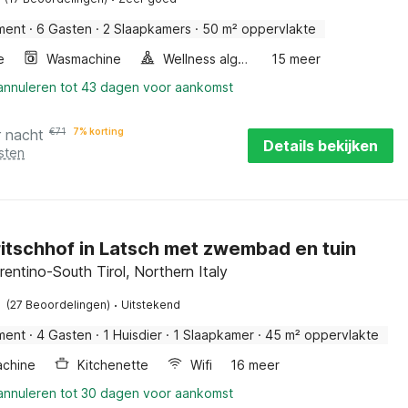
ment
·
6 Gasten
·
2 Slaapkamers
·
50 m² oppervlakte
e
Wasmachine
Wellness algemeen
15 meer
 annuleren tot 43 dagen voor aankomst
r nacht
€
71
7% korting
Details bekijken
sten
ritschhof in Latsch met zwembad en tuin
rentino-South Tirol, Northern Italy
·
(27 Beoordelingen)
Uitstekend
ment
·
4 Gasten
·
1 Huisdier
·
1 Slaapkamer
·
45 m² oppervlakte
chine
Kitchenette
Wifi
16 meer
 annuleren tot 30 dagen voor aankomst