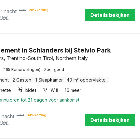
r nacht
€
172
28% korting
Details bekijken
sten
ement in Schlanders bij Stelvio Park
s, Trentino-South Tirol, Northern Italy
·
(165 Beoordelingen)
Zeer goed
ment
·
2 Gasten
·
1 Slaapkamer
·
40 m² oppervlakte
nette
bidet
Wifi
16 meer
 annuleren tot 21 dagen voor aankomst
r nacht
€
154
34% korting
Details bekijken
sten