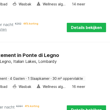
lbad
Wasbak
Wellness algemeen
14 meer
er nacht
€
262
44% korting
Details bekijken
sten
ement in Ponte di Legno
 Legno, Italian Lakes, Lombardy
ment
·
4 Gasten
·
1 Slaapkamer
·
30 m² oppervlakte
lbad
Wasbak
Wellness algemeen
16 meer
er nacht
€
394
41% korting