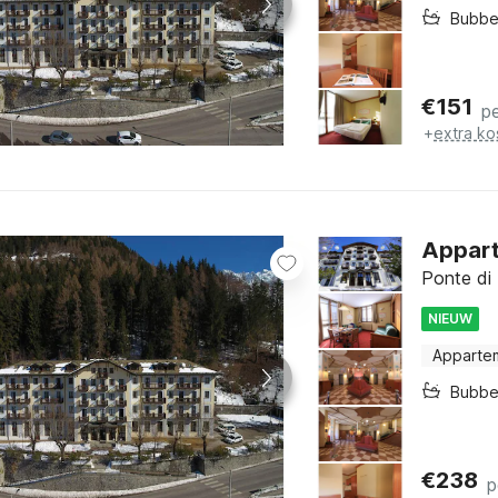
Bubbe
€
151
p
+
extra ko
Appart
Ponte di
NIEUW
Apparte
Bubbe
€
238
p