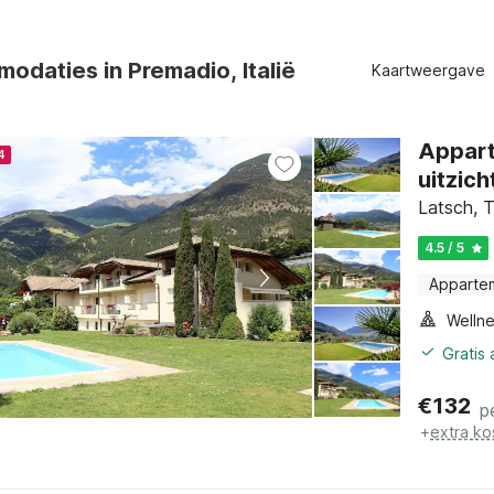
odaties in Premadio, Italië
Kaartweergave
Appart
4
uitzich
Latsch, T
4.5 / 5
Apparte
Gratis
€
132
p
+
extra ko