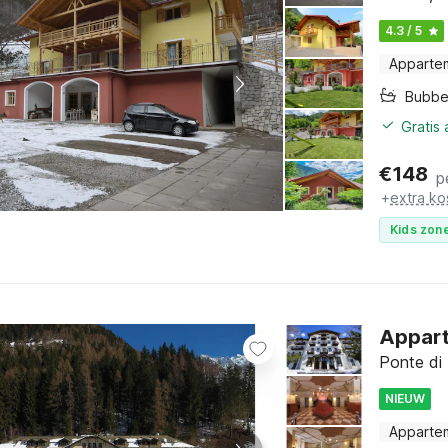
4.3 / 5
Apparte
Bubbe
Gratis
€
148
p
+
extra ko
Kids zone
Appart
Ponte di
NIEUW
Apparte