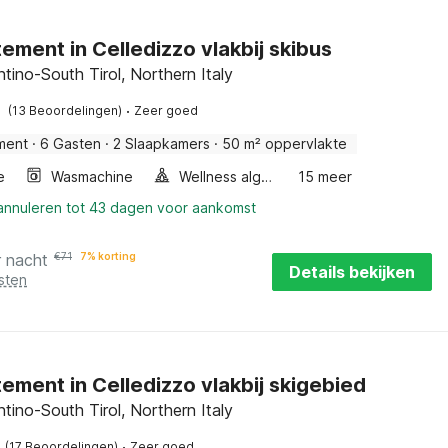
ement in Celledizzo vlakbij skibus
ntino-South Tirol, Northern Italy
·
(13 Beoordelingen)
Zeer goed
ment
·
6 Gasten
·
2 Slaapkamers
·
50 m² oppervlakte
e
Wasmachine
Wellness algemeen
15 meer
 annuleren tot 43 dagen voor aankomst
r nacht
€
71
7% korting
Details bekijken
sten
ement in Celledizzo vlakbij skigebied
ntino-South Tirol, Northern Italy
·
(17 Beoordelingen)
Zeer goed