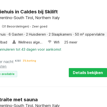
ehuis in Caldes bij Skilift
rentino-South Tirol, Northern Italy
·
(31 Beoordelingen)
Zeer goed
huis
·
6 Gasten
·
2 Huisdieren
·
2 Slaapkamers
·
50 m² oppervlakte
lbad
Wellness algemeen
Wifi
25 meer
 annuleren tot 43 dagen voor aankomst
er nacht
€
181
3% korting
sten
Details bekijken
 available
traite met sauna
rentino-South Tirol, Northern Italy