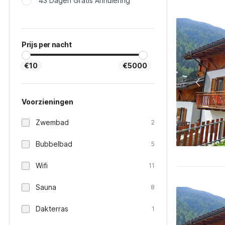
43 Dagen Gratis Annulering
Prijs per nacht
€10
€5000
Voorzieningen
Zwembad
2
Bubbelbad
5
Wifi
11
Sauna
8
Dakterras
1