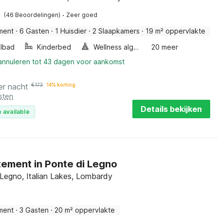
·
(46 Beoordelingen)
Zeer goed
ment
·
6 Gasten
·
1 Huisdier
·
2 Slaapkamers
·
19 m² oppervlakte
lbad
Kinderbed
Wellness algemeen
20 meer
 annuleren tot 43 dagen voor aankomst
er nacht
€
173
14% korting
sten
Details bekijken
 available
ement in Ponte di Legno
 Legno, Italian Lakes, Lombardy
ment
·
3 Gasten
·
20 m² oppervlakte