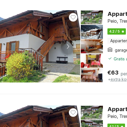
Appart
Peio, Tre
4.2 / 5
Apparte
garag
Gratis
€
63
pe
+
extra ko
Appart
Peio, Tre
4.1 / 5