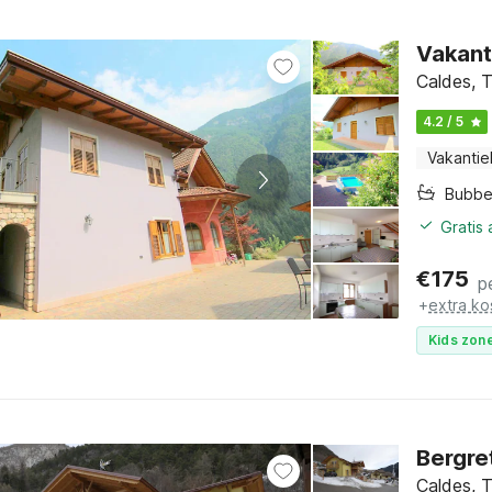
Vakanti
Caldes, T
4.2 / 5
Vakantie
Bubbe
Gratis
€
175
p
+
extra ko
Kids zone
Bergre
Caldes, T