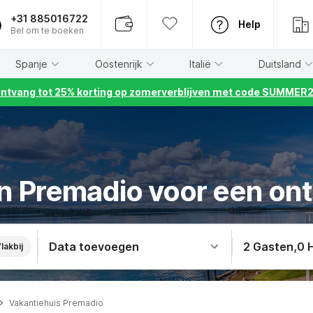
+31 885016722
Help
Bel om te boeken
Spanje
Oostenrijk
Italië
Duitsland
ntvang tot 25% korting op zomerverblijven met code SUMMER
in Premadio voor een ont
Data toevoegen
2 Gasten
,
0 
lakbij
Vakantiehuis Premadio