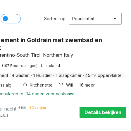
Sorteer op
Populariteit
ement in Goldrain met zwembad en
t
rentino-South Tirol, Northern Italy
·
(197 Beoordelingen)
Uitstekend
ment
·
4 Gasten
·
1 Huisdier
·
1 Slaapkamer
·
45 m² oppervlakte
Wellness algemeen
Kitchenette
Wifi
16 meer
 annuleren tot 14 dagen voor aankomst
er nacht
€
166
16% korting
Details bekijken
sten