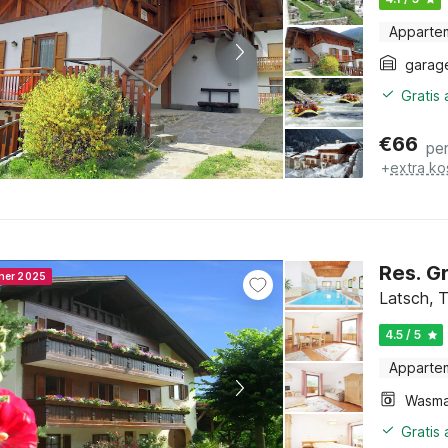
Apparte
garag
Gratis
€
66
pe
+
extra ko
Res. G
nner 2025
Latsch, T
4.5 / 5
Apparte
Wasma
Gratis