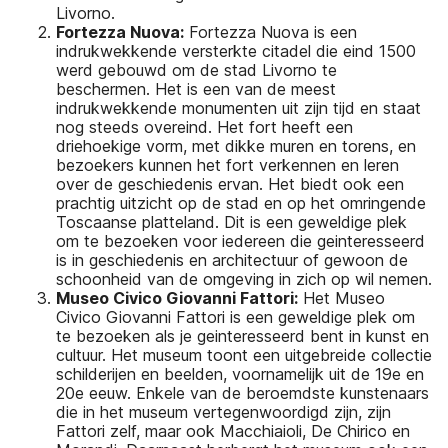
Livorno.
Fortezza Nuova:
Fortezza Nuova is een
indrukwekkende versterkte citadel die eind 1500
werd gebouwd om de stad Livorno te
beschermen. Het is een van de meest
indrukwekkende monumenten uit zijn tijd en staat
nog steeds overeind. Het fort heeft een
driehoekige vorm, met dikke muren en torens, en
bezoekers kunnen het fort verkennen en leren
over de geschiedenis ervan. Het biedt ook een
prachtig uitzicht op de stad en op het omringende
Toscaanse platteland. Dit is een geweldige plek
om te bezoeken voor iedereen die geinteresseerd
is in geschiedenis en architectuur of gewoon de
schoonheid van de omgeving in zich op wil nemen.
Museo Civico Giovanni Fattori:
Het Museo
Civico Giovanni Fattori is een geweldige plek om
te bezoeken als je geinteresseerd bent in kunst en
cultuur. Het museum toont een uitgebreide collectie
schilderijen en beelden, voornamelijk uit de 19e en
20e eeuw. Enkele van de beroemdste kunstenaars
die in het museum vertegenwoordigd zijn, zijn
Fattori zelf, maar ook Macchiaioli, De Chirico en