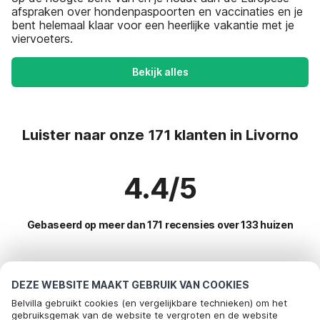
afspraken over hondenpaspoorten en vaccinaties en je
bent helemaal klaar voor een heerlijke vakantie met je
viervoeters.
Bekijk alles
Luister naar onze 171 klanten in Livorno
4.4/5
Gebaseerd op meer dan 171 recensies over 133 huizen
Meest populaire bestemmingen voor
DEZE WEBSITE MAAKT GEBRUIK VAN COOKIES
vakantie
Belvilla gebruikt cookies (en vergelijkbare technieken) om het
gebruiksgemak van de website te vergroten en de website