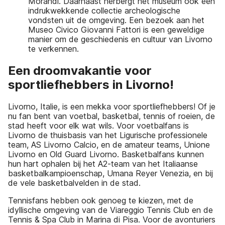
Morandi. Daarnaast herbergt het museum ook een
indrukwekkende collectie archeologische
vondsten uit de omgeving. Een bezoek aan het
Museo Civico Giovanni Fattori is een geweldige
manier om de geschiedenis en cultuur van Livorno
te verkennen.
Een droomvakantie voor
sportliefhebbers in Livorno!
Livorno, Italie, is een mekka voor sportliefhebbers! Of je
nu fan bent van voetbal, basketbal, tennis of roeien, de
stad heeft voor elk wat wils. Voor voetbalfans is
Livorno de thuisbasis van het Ligurische professionele
team, AS Livorno Calcio, en de amateur teams, Unione
Livorno en Old Guard Livorno. Basketbalfans kunnen
hun hart ophalen bij het A2-team van het Italiaanse
basketbalkampioenschap, Umana Reyer Venezia, en bij
de vele basketbalvelden in de stad.
Tennisfans hebben ook genoeg te kiezen, met de
idyllische omgeving van de Viareggio Tennis Club en de
Tennis & Spa Club in Marina di Pisa. Voor de avonturiers